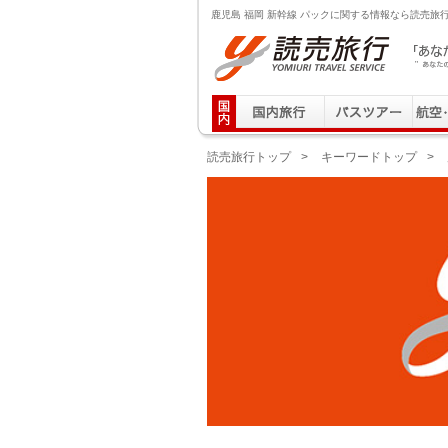
鹿児島 福岡 新幹線 パックに関する情報なら読売旅
読売旅行 「あなたの街から」旅にでる｜Yomiuri T
読売旅行トップ
>
キーワードトップ
>