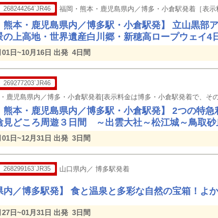
268244264`JR46
福岡・熊本・鹿児島県内／博多・小倉駅発着［表示
・熊本・鹿児島県内／博多駅・小倉駅発】 立山黒部
景の上高地・世界遺産白川郷・新穂高ロープウェイ4
月01日~10月16日 出発
4日間
269277203`JR46
・熊本・鹿児島県内／博多駅・小倉駅発】 2つの特急
陰見どころ周遊３日間 ～出雲大社～松江城～鳥取砂
月01日~12月31日 出発
3日間
268299163`JR35
山口県内／ 博多駅発着
県内／博多駅発】 食と温泉と多彩な自然の宝箱！よ
月27日~01月31日 出発
3日間