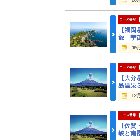
【福岡
旅 宇
09
【大分
島温泉
12
【佐賀
峡と南