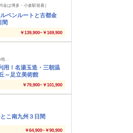
料金は博多・小倉駅発着］
アルペンルートと古都金
日間
￥139,900~￥169,900
福岡・熊本・鹿児島県内／博多・小倉駅発着[表示料金は博多・小倉駅発着で、その他の駅発着は別途料金が必要です。詳細は日程内をご覧ください。]
利用！名湯玉造・三朝温
丘～足立美術館
￥79,900~￥101,900
かとこ南九州３日間
￥64,900~￥90,900