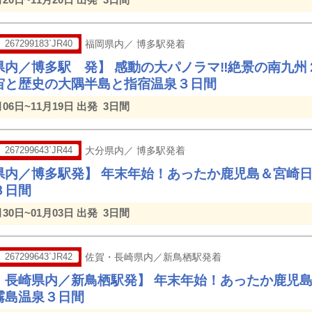
267299183`JR40
福岡県内／ 博多駅発着
県内／博多駅 発】 感動の大パノラマ‼絶景の南九州
宙と歴史の大隅半島と指宿温泉３日間
月06日~11月19日 出発
3日間
267299643`JR44
大分県内／ 博多駅発着
県内／博多駅発】 年末年始！あったか鹿児島＆宮崎
３日間
月30日~01月03日 出発
3日間
267299643`JR42
佐賀・長崎県内／新鳥栖駅発着
・長崎県内／新鳥栖駅発】 年末年始！あったか鹿児
霧島温泉３日間