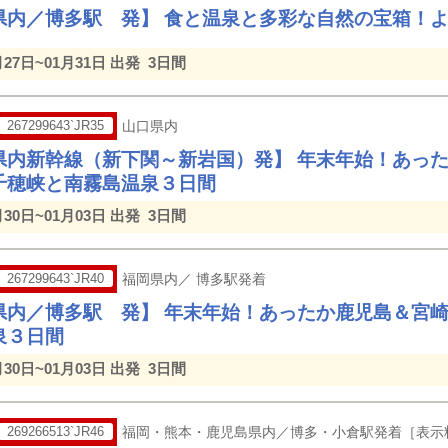
県内／博多駅 発】 食と温泉と多彩な自然の宝箱！
月27日~01月31日 出発
3日間
267299643`JR35
山口県内
県内新幹線（新下関～新岩国）発】 年末年始！あっ
千穂峡と南霧島温泉３日間
月30日~01月03日 出発
3日間
267299643`JR40
福岡県内／ 博多駅発着
県内／博多駅 発】 年末年始！あったか鹿児島＆宮
泉３日間
月30日~01月03日 出発
3日間
269266513`JR46
福岡・熊本・鹿児島県内／博多・小倉駅発着［表示