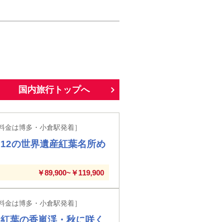
国内旅行トップへ
料金は博多・小倉駅発着］
12の世界遺産紅葉名所め
￥89,900~￥119,900
料金は博多・小倉駅発着］
！紅葉の香嵐渓・秋に咲く