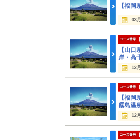
【福岡
03
【山口
岸・高
12
【福岡
霧島温
12