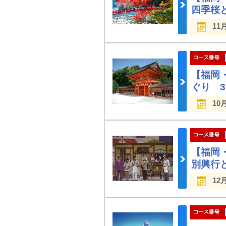
四季桜
11
【福岡
ぐり 
10
【福岡
別興行
12