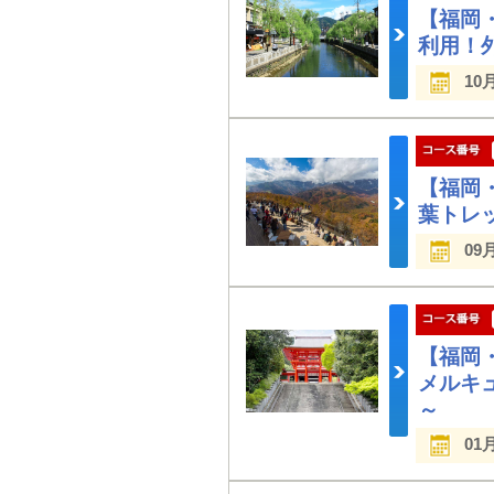
【福岡
利用！
10
【福岡
葉トレ
09
【福岡
メルキ
～
01