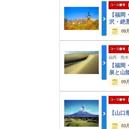
【福岡
沢・絶
09
【福岡
泉と山
09
【山口
03