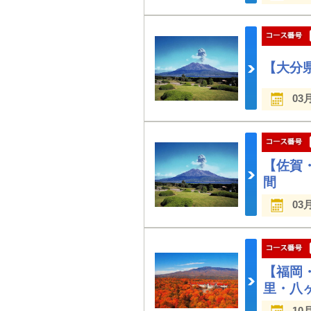
【大分
03
【佐賀
間
03
【福岡
里・八
10