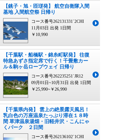
【銚子・旭・匝瑳発】 航空自衛隊入間
基地 入間航空祭 日帰り
コース番号262131331`2CHI
11月03日 出発
1日間
￥10,990
【千葉駅・船橋駅・錦糸町駅発】 往復
特急あずさ指定席で行く！千畳敷カー
ル＆駒ヶ岳ロープウェイ 日帰り
コース番号262235251`JR12
09月01日~10月31日 出発
1日間
￥25,990~￥26,990
【千葉県内発】 雲上の絶景露天風呂！
乳白色の万座温泉たっぷり滞在１８時
間 草津温泉湯畑・旧軽井沢・こんにゃ
くパーク ２日間
コース番号262136102`1CHI