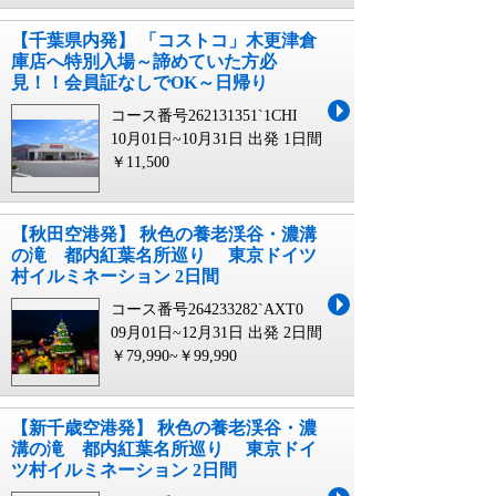
【千葉県内発】 「コストコ」木更津倉
庫店へ特別入場～諦めていた方必
見！！会員証なしでOK～日帰り
コース番号262131351`1CHI
10月01日~10月31日 出発
1日間
￥11,500
【秋田空港発】 秋色の養老渓谷・濃溝
の滝 都内紅葉名所巡り 東京ドイツ
村イルミネーション 2日間
コース番号264233282`AXT0
09月01日~12月31日 出発
2日間
￥79,990~￥99,990
【新千歳空港発】 秋色の養老渓谷・濃
溝の滝 都内紅葉名所巡り 東京ドイ
ツ村イルミネーション 2日間