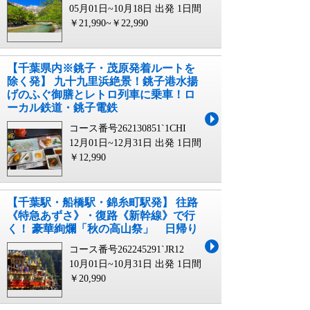
05月01日~10月18日 出発
1日間
￥21,990~￥22,990
【千葉県内※銚子・茂原発着ルートを
除く発】 九十九里浜絶景！銚子港水揚
げのふぐ御膳とレトロ列車に乗車！ロ
ーカル鉄道・銚子電鉄
コース番号262130851`1CHI
12月01日~12月31日 出発
1日間
￥12,990
【千葉駅・船橋駅・錦糸町駅発】 往路
《特急あずさ》・復路《新幹線》で行
く！ 豪華絢爛「秋の高山祭」 日帰り
コース番号262245291`JR12
10月01日~10月31日 出発
1日間
￥20,990