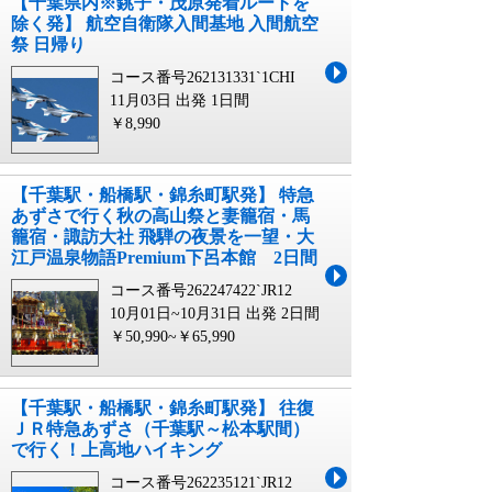
【千葉県内※銚子・茂原発着ルートを
除く発】 航空自衛隊入間基地 入間航空
祭 日帰り
コース番号262131331`1CHI
11月03日 出発
1日間
￥8,990
【千葉駅・船橋駅・錦糸町駅発】 特急
あずさで行く秋の高山祭と妻籠宿・馬
籠宿・諏訪大社 飛騨の夜景を一望・大
江戸温泉物語Premium下呂本館 2日間
コース番号262247422`JR12
10月01日~10月31日 出発
2日間
￥50,990~￥65,990
【千葉駅・船橋駅・錦糸町駅発】 往復
ＪＲ特急あずさ（千葉駅～松本駅間）
で行く！上高地ハイキング
コース番号262235121`JR12