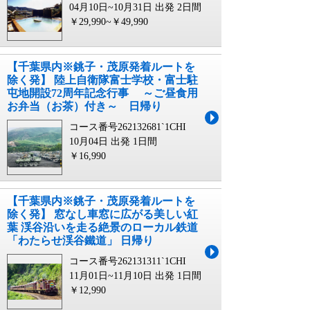
04月10日~10月31日 出発
2日間
￥29,990~￥49,990
【千葉県内※銚子・茂原発着ルートを
除く発】 陸上自衛隊富士学校・富士駐
屯地開設72周年記念行事 ～ご昼食用
お弁当（お茶）付き～ 日帰り
コース番号262132681`1CHI
10月04日 出発
1日間
￥16,990
【千葉県内※銚子・茂原発着ルートを
除く発】 窓なし車窓に広がる美しい紅
葉 渓谷沿いを走る絶景のローカル鉄道
「わたらせ渓谷鐵道」 日帰り
コース番号262131311`1CHI
11月01日~11月10日 出発
1日間
￥12,990