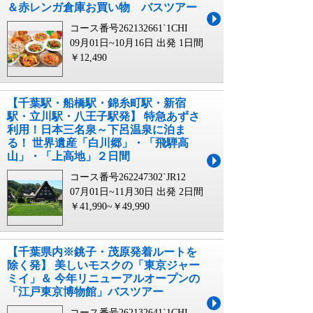
＆赤レンガ倉庫お買い物 バスツアー
コース番号262132661`1CHI
09月01日~10月16日 出発
1日間
￥12,490
【千葉駅・船橋駅・錦糸町駅・新宿
駅・立川駅・八王子駅発】 特急あずさ
利用！日本三名泉～下呂温泉に泊ま
る！ 世界遺産「白川郷」・「飛騨高
山」・「上高地」２日間
コース番号262247302`JR12
07月01日~11月30日 出発
2日間
￥41,990~￥49,990
【千葉県内※銚子・茂原発着ルートを
除く発】 美しいモスクの「東京ジャー
ミイ」＆ 今年リニューアルオープンの
「江戸東京博物館」バスツアー
コース番号262132641`1CHI