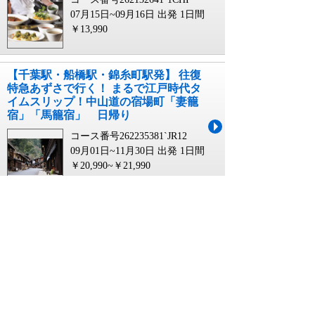
07月15日~09月16日 出発
1日間
￥13,990
【千葉駅・船橋駅・錦糸町駅発】 往復
特急あずさで行く！ まるで江戸時代タ
イムスリップ！中山道の宿場町「妻籠
宿」「馬籠宿」 日帰り
コース番号262235381`JR12
09月01日~11月30日 出発
1日間
￥20,990~￥21,990
【千葉駅・船橋駅・錦糸町駅・新宿
駅・立川駅・八王子駅発】 阿智村「星
空ナイトツアー」・日本のスイス「上
高地」・奈良井宿 昼神温泉 ユルイの
宿恵山 2日間
コース番号262247262`JR12
07月27日~10月23日 出発
2日間