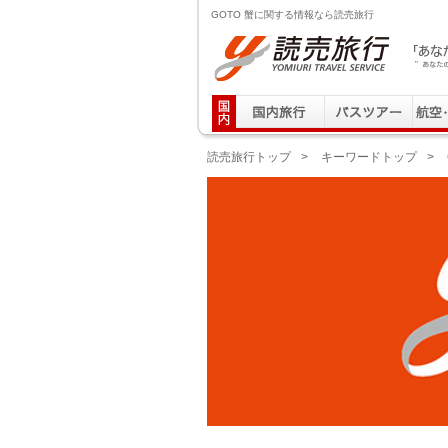
GOTO 蟹に関する情報なら読売旅行
読売旅行 「あなたの街から」旅にでる｜Yomiuri T
読売旅行トップ
>
キーワードトップ
>