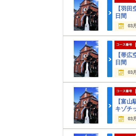
【羽田
日間
03
【帯広
日間
03
【富山
キゾチ
03