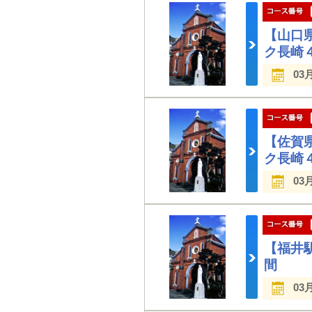
【山口
ク長崎
03
【佐賀
ク長崎
03
【福井
間
03