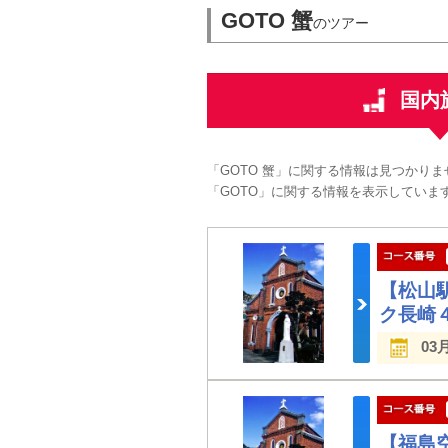
GOTO 蟹
のツアー
国内
「GOTO 蟹」に関する情報は見つかり
「GOTO」に関する情報を表示していま
【松山
ク長崎
03
【福島