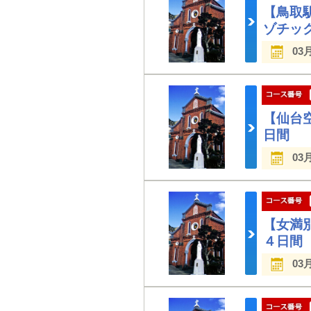
【鳥取
ゾチッ
03
【仙台
日間
03
【女満
４日間
03