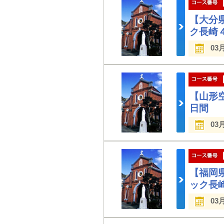
【大分
ク長崎
03
【山形
日間
03
【福岡
ック長
03