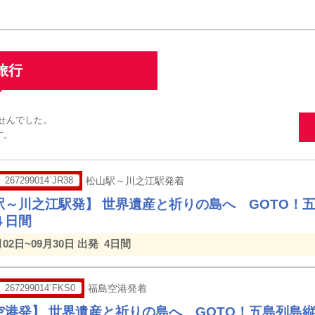
旅行
ませんでした。
す。
267299014`JR38
松山駅～川之江駅発着
駅～川之江駅発】 世界遺産と祈りの島へ GOTO！
４日間
月02日~09月30日 出発
4日間
267299014`FKS0
福島空港発着
空港発】 世界遺産と祈りの島へ GOTO！五島列島