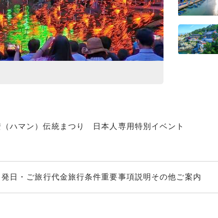
社
咸安（ハマン）
安（ハマン）伝統まつり 日本人専用特別イベント
出発日・ご旅行代金
旅行条件
重要事項説明
その他ご案内