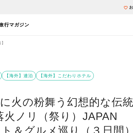
旅行マガジン
着】
個人旅行（ブーケ）を探す
テーマから探す
ホテル・宿を探
写真から探す
写真から探す
【海外】連泊
【海外】こだわりホテル
夜に火の粉舞う幻想的な伝
落火ノリ（祭り）JAPAN
ット＆グルメ巡り（３日間