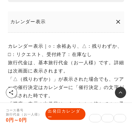
カレンダー表示
カレンダー表示｜○：余裕あり、△：残りわずか、
□：リクエスト、受付終了：在庫なし
旅行代金は、基本旅行代金（お一人様）です。詳細
は次画面に表示されます。
「△（残りわずか）」が表示された場合でも、ツア
ーの催行決定はカレンダーに「催行決定」の文字が
シ
表示された時です。
ェ
「満席」表示の出発日は、キャンセル待ちでのご予
ア
コース番号
出発日カレンダ
約ができます。
旅行代金（お一人様）
ー
0円～0円
「満席」表示は、催行決定を意味するものではあり
ません。他のお客様の予約取消等、人数変動により