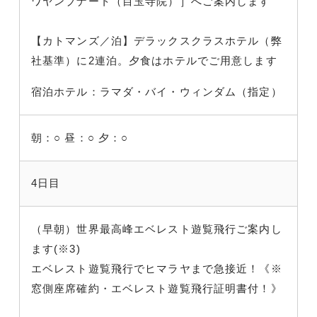
ワヤンブナート（目玉寺院）］へご案内します
【カトマンズ／泊】デラックスクラスホテル（弊
社基準）に2連泊。夕食はホテルでご用意します
宿泊ホテル：ラマダ・バイ・ウィンダム（指定）
朝：○
昼：○
夕：○
4日目
（早朝）世界最高峰エベレスト遊覧飛行ご案内し
ます(※3)
エベレスト遊覧飛行でヒマラヤまで急接近！《※
窓側座席確約・エベレスト遊覧飛行証明書付！》