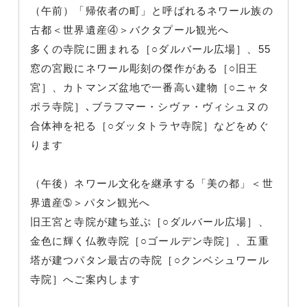
（午前）「帰依者の町」と呼ばれるネワール族の
古都＜世界遺産④＞バクタプール観光へ
多くの寺院に囲まれる［○ダルバール広場］、55
窓の宮殿にネワール彫刻の傑作がある［○旧王
宮］、カトマンズ盆地で一番高い建物［○ニャタ
ポラ寺院］､ブラフマー・シヴァ・ヴィシュヌの
合体神を祀る［○ダッタトラヤ寺院］などをめぐ
ります
（午後）ネワール文化を継承する「美の都」＜世
界遺産➄＞パタン観光へ
旧王宮と寺院が建ち並ぶ［○ダルバール広場］、
金色に輝く仏教寺院［○ゴールデン寺院］、五重
塔が建つパタン最古の寺院［○クンベシュワール
寺院］へご案内します