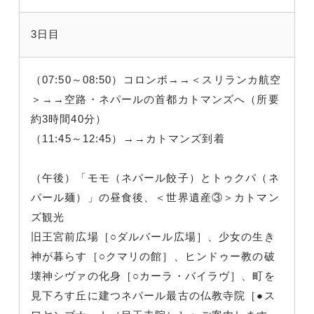
3日目
（07:50～08:50）コロンボ→→＜スリランカ航空
＞→→空路・ネパールの首都カトマンズへ（所要
約3時間40分）
（11:45～12:45）→→カトマンズ到着
（午後）「モモ（ネパール餃子）とトゥクパ（ネ
パール麺）」の昼食後、＜世界遺産③＞カトマン
ズ観光
旧王宮前広場［○ダルバール広場］、少女の生き
神が暮らす［○クマリの館］、ヒンドゥー教の破
壊神シヴァの化身［○カーラ・バイラヴ］、町を
見下ろす丘に建つネパール最古の仏教寺院［●ス