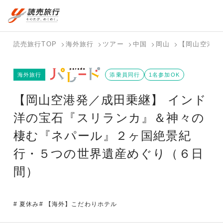
国内旅行トップ
海外旅行トップ
読売旅行TOP
海外旅行
ツアー
中国
岡山
【岡山空港発
バスツアー
海外特集か
個人旅行
テーマから
ホテル・宿
写真から探
国内特集か
海外旅行
を探す
ら探す
（ブーケ）
探す
添乗員同行
を探す
す
1名参加OK
ら探す
を探す
【岡山空港発／成田乗継】 インド
テーマから
写真から探
探す
す
洋の宝石『スリランカ』＆神々の
棲む『ネパール』２ヶ国絶景紀
行・５つの世界遺産めぐり（６日
間）
# 夏休み
# 【海外】こだわりホテル