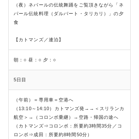
（夜）ネパールの伝統舞踊をご覧頂きながら「ネ
パール伝統料理（ダルバート・タリカリ）」の夕
食
【カトマンズ／連泊】
朝：○
昼：○
夕：○
5日目
（午前）＝専用車＝空港へ
（13:10～14:10）カトマンズ発→→＜スリランカ
航空＞→（コロンボ乗継）→空路・帰国の途へ
（カトマンズ⇒コロンボ：所要約3時間35分／コ
ロンボ⇒成田：所要約8時間50分）