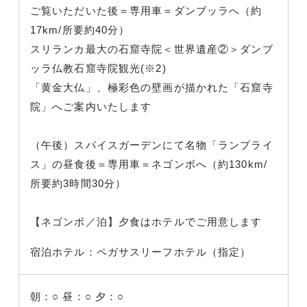
ご覧いただいた後＝専用車＝ダンブッラへ（約
17km/所要約40分）
スリランカ最大の石窟寺院＜世界遺産②＞ダンブ
ッラ仏教石窟寺院観光(※2)
「黄金大仏」、極彩色の壁画が描かれた「石窟寺
院」へご案内いたします
（午後）スパイスガーデンにて名物「ランプライ
ス」の昼食後＝専用車＝ネゴンボへ（約130km/
所要約3時間30分）
【ネゴンボ／泊】夕食はホテルでご用意します
宿泊ホテル：ペガサスリーフホテル（指定）
朝：○
昼：○
夕：○