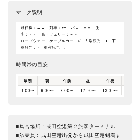
マーク説明
飛行機：→→ 列車：++ バス：＝＝ 徒
歩：・・ 船・フェリー：～～
ロープウェー・ケーブルカー：// 入場観光：● 下
車観光：○ 車窓観光：△
時間帯の目安
早朝
朝
午前
昼
午後
夕刻
4:00〜
6:00〜
8:00〜
12:00〜
13:00〜
16:00
■集合場所：成田空港第２旅客ターミナル
■添乗員：成田空港出発から成田空港到着ま