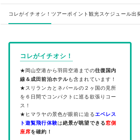
コレがイチオシ！
ツアーポイント
観光スケジュール
出
コレがイチオシ！
★岡山空港から羽田空港までの
往復国内
線＆成田前泊ホテル
も含まれています！
★スリランカとネパールの２ヶ国の見所
を６日間でコンパクトに巡る欲張りコー
ス！
★ヒマラヤの景色が眼前に迫る
エベレス
ト遊覧飛行体験
は
絶景が眺望できる
窓側
座席
を確約！