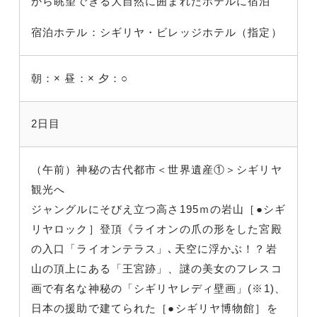
から眺望できる大自然に囲まれたホテルに宿泊
宿泊ホテル：シギリヤ・ビレッジホテル（指定）
朝：×
昼：×
夕：○
2日目
（午前）神秘の古代都市＜世界遺産①＞シギリヤ
観光へ
ジャングルにそびえ立つ高さ195ｍの岩山［●シギ
リヤロック］登頂《ライオンの爪の形をした宮殿
の入口「ライオンテラス」､天空に浮かぶ！？岩
山の頂上にある「王宮跡」、謎の美女のフレスコ
画で有名な神秘の「シギリヤレディ壁画」(※1)、
日本の援助で建てられた［●シギリヤ博物館］を