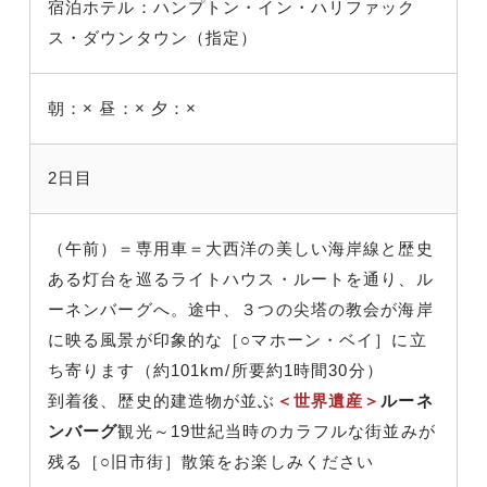
宿泊ホテル：ハンプトン・イン・ハリファック
ス・ダウンタウン（指定）
朝：×
昼：×
夕：×
2日目
（午前）＝専用車＝大西洋の美しい海岸線と歴史
ある灯台を巡るライトハウス・ルートを通り、ル
ーネンバーグへ。途中、３つの尖塔の教会が海岸
に映る風景が印象的な［○マホーン・ベイ］に立
ち寄ります（約101km/所要約1時間30分）
到着後、歴史的建造物が並ぶ
＜世界遺産＞
ルーネ
ンバーグ
観光～19世紀当時のカラフルな街並みが
残る［○旧市街］散策をお楽しみください