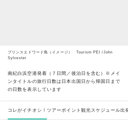
プリンスエドワード島（イメージ） Tourism PEI /John
Sylvester
南紀白浜空港発着（７日間／後泊日を含む）※メイ
ンタイトルの旅行日数は日本出国日から帰国日まで
の日数を表示しています
コレがイチオシ！
ツアーポイント
観光スケジュール
出