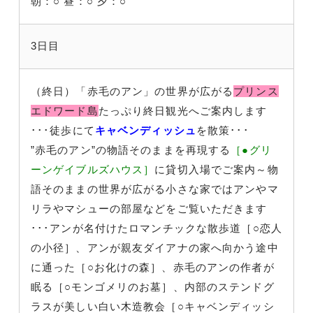
朝：○
昼：○
夕：○
3日目
（終日）「赤毛のアン」の世界が広がる
プリンス
エドワード島
たっぷり終日観光へご案内します
･･･徒歩にて
キャベンディッシュ
を散策･･･
”赤毛のアン”の物語そのままを再現する
［●グリ
ーンゲイブルズハウス］
に貸切入場でご案内～物
語そのままの世界が広がる小さな家ではアンやマ
リラやマシューの部屋などをご覧いただきます
･･･アンが名付けたロマンチックな散歩道［○恋人
の小径］、アンが親友ダイアナの家へ向かう途中
に通った［○お化けの森］、赤毛のアンの作者が
眠る［○モンゴメリのお墓］、内部のステンドグ
ラスが美しい白い木造教会［○キャベンディッシ