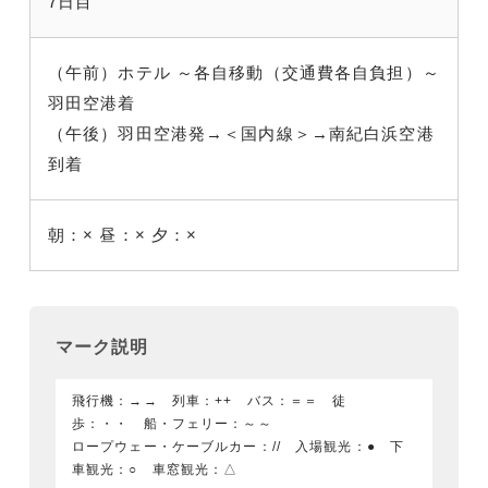
7日目
（午前）ホテル ～各自移動（交通費各自負担）～
羽田空港着
（午後）羽田空港発→＜国内線＞→南紀白浜空港
到着
朝：×
昼：×
夕：×
マーク説明
飛行機：→→ 列車：++ バス：＝＝ 徒
歩：・・ 船・フェリー：～～
ロープウェー・ケーブルカー：// 入場観光：● 下
車観光：○ 車窓観光：△