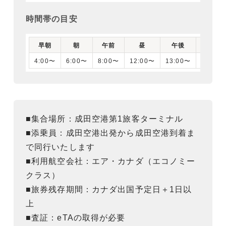
時間帯の目安
早朝
朝
午前
昼
午後
夕刻
4:00〜
6:00〜
8:00〜
12:00〜
13:00〜
16:00
■集合場所：成田空港第1旅客ターミナル
■添乗員：成田空港出発から成田空港到着ま
で同行いたします
■利用航空会社：エア・カナダ（エコノミー
クラス）
■旅券残存期間：カナダ出国予定日＋1日以
上
■査証：eTAの取得が必要