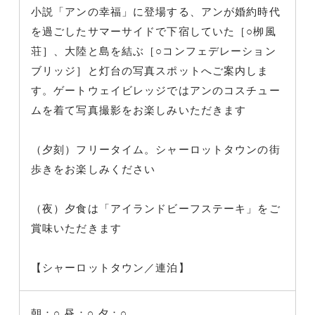
小説「アンの幸福」に登場する、アンが婚約時代
を過ごしたサマーサイドで下宿していた［○栁風
荘］、大陸と島を結ぶ［○コンフェデレーション
ブリッジ］と灯台の写真スポットへご案内しま
す。ゲートウェイビレッジではアンのコスチュー
ムを着て写真撮影をお楽しみいただきます
（夕刻）フリータイム。シャーロットタウンの街
歩きをお楽しみください
（夜）夕食は「アイランドビーフステーキ」をご
賞味いただきます
【シャーロットタウン／連泊】
朝：○
昼：○
夕：○