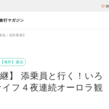
旅行マガジン
港発／成田乗継】
個人旅行（ブーケ）を探す
テーマから探す
ホテル・宿を探
写真から探す
写真から探す
【海外】連泊
継】 添乗員と行く！いろ
ナイフ４夜連続オーロラ観