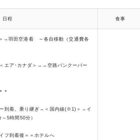
日程
食事
＞→羽田空港着 ～各自移動（交通費各
発→→＜エア･カナダ＞→→空路バンクーバー
＊＊
ーバー到着。乗り継ぎ→＜国内線(※1)＞→イ
～5時間50分）
ーナイフ到着後＝＝ホテルへ