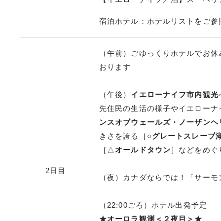
宿泊ホテル：ホテルリストをご参
（午前）ごゆっくりホテルでお休
おります
（午後）
イエローナイフ市内観光
先住民の生活の様子やイエローナ
ンスオブウェールズ・ノーザンヘ
きさを誇る［○
グレートスレーブ
［△
オールドタウン
］などをめぐ
2日目
（夜）カナダならでは！「サーモ
（22:00ごろ）ホテル出発予定
★オーロラ観測＜２夜目＞★