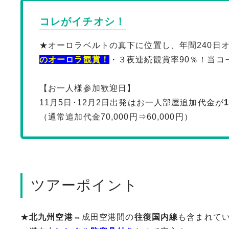
コレがイチオシ！
★オーロラベルトの真下に位置し、年間240日
のオーロラ観賞！
・３夜連続観賞率90％！当コ
【お一人様参加歓迎日】
11月5日･12月2日出発はお一人部屋追加代金が
（通常追加代金70,000円⇒60,000円）
ツアーポイント
★
北九州空港
⇔成田空港間の
往復国内線
も含まれて