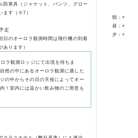
ル防寒具（ジャケット、パンツ、グロー
います（※7）
朝：×
昼：×
発予定
夕：×
初日のオーロラ観測時間は飛行機の到着
があります）
ーロラ観測ロッジにて出現を待ちま
自然の中にあるオーロラ観測に適した
ジの中からその日の天候によってオー
内！室内には温かい飲み物のご用意も
アクラスホテル（弊社基準）に４連泊