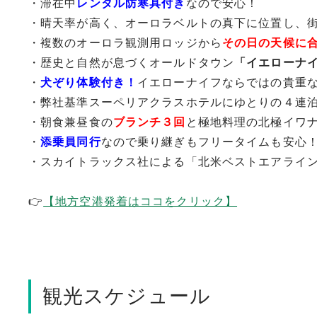
・滞在中
レンタル防寒具付き
なので安心！
・晴天率が高く、オーロラベルトの真下に位置し、
・複数のオーロラ観測用ロッジから
その日の天候に
・歴史と自然が息づくオールドタウン
「イエローナ
・
犬ぞり体験付き！
イエローナイフならではの貴重
・弊社基準スーペリアクラスホテルにゆとりの４連
・朝食兼昼食の
ブランチ３回
と極地料理の北極イワ
・
添乗員同行
なので乗り継ぎもフリータイムも安心
・スカイトラックス社による「北米ベストエアライ
👉
【地方空港発着はココをクリック】
観光スケジュール