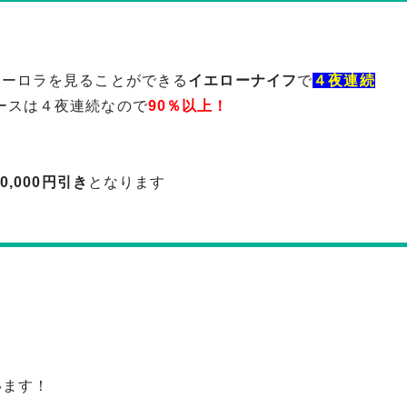
オーロラを見ることができる
イエローナイフ
で
４夜連続
ースは４夜連続なので
90％以上！
10,000円引き
となります
います！