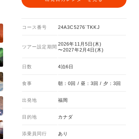
コース番号
24A3C5276`TKKJ
2026年11月5日(木)
ツアー設定期間
〜2027年2月4日(木)
日数
4泊6日
食事
朝：0回 / 昼：3回 / 夕：3回
出発地
福岡
目的地
カナダ
添乗員同行
あり