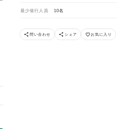
最少催行人員
10名
問い合わせ
シェア
お気に入り
フ（イメージ） 提供：Trans Orbit Canada Tours Inc.