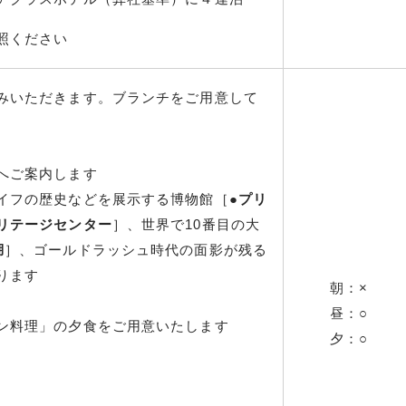
照ください
みいただきます。ブランチをご用意して
へご案内します
イフの歴史などを展示する博物館［●
プリ
リテージセンター
］、世界で10番目の大
湖
］、ゴールドラッシュ時代の面影が残る
ります
朝：×
昼：○
ン料理」の夕食をご用意いたします
夕：○