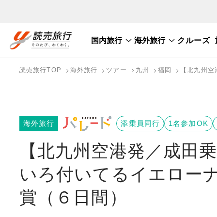
国内旅行
海外旅行
クルーズ
国内旅行トップ
海外旅行トップ
読売旅行TOP
海外旅行
ツアー
九州
福岡
【北九州空
バスツアーを探す
海外特集から探す
テーマから探す
海外旅行
添乗員同行
1名参加OK
【北九州空港発／成田乗
いろ付いてるイエロー
賞（６日間）