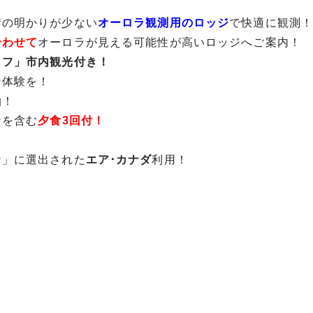
街の明かりが少ない
オーロラ観測用のロッジ
で快適に観測
合わせて
オーロラが見える可能性が高いロッジへご案内！
イフ」市内観光付き！
な体験を！
泊！
ナを含む
夕食3回付！
！
ン」に選出された
エア･カナダ
利用！