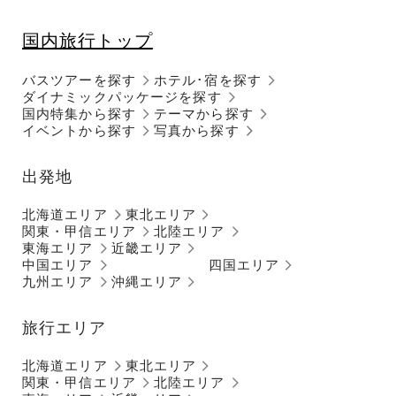
国内旅行トップ
バスツアーを探す
ホテル･宿を探す
ダイナミックパッケージを探す
国内特集から探す
テーマから探す
イベントから探す
写真から探す
出発地
北海道エリア
東北エリア
関東・甲信エリア
北陸エリア
東海エリア
近畿エリア
中国エリア
四国エリア
九州エリア
沖縄エリア
旅行エリア
北海道エリア
東北エリア
関東・甲信エリア
北陸エリア