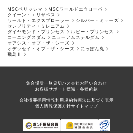
MSCベリッシマ
MSCワールドエウローパ
クイーン・エリザベス
ワールド・エクスプローラー
シルバー・ミューズ
セレブリティ・ミレニアム
ダイヤモンド・プリンセス
ルビー・プリンセス
コーニングスダム
ニューアムステルダム
オアシス・オブ・ザ・シーズ
オデッセイ・オブ・ザ・シーズ
にっぽん丸
飛鳥Ⅱ
集合場所一覧
貸切バス会社
お問い合わせ
お客様サポート
標識・各種約款
会社概要
採用情報
利用規約
特商法に基づく表示
個人情報保護方針
サイトマップ