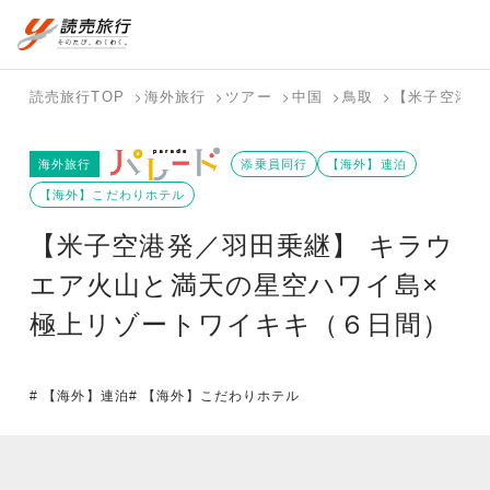
国内旅行トップ
海外旅行トップ
読売旅行TOP
海外旅行
ツアー
中国
鳥取
【米子空港発
バスツアー
海外特集か
個人旅行
テーマから
ホテル・宿
写真から探
国内特集か
海外旅行
を探す
ら探す
（ブーケ）
探す
添乗員同行
を探す
す
【海外】連泊
ら探す
を探す
【海外】こだわりホテル
テーマから
写真から探
【米子空港発／羽田乗継】 キラウ
探す
す
エア火山と満天の星空ハワイ島×
極上リゾートワイキキ（６日間）
# 【海外】連泊
# 【海外】こだわりホテル