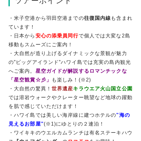
ツアーポイント
・米子空港から羽田空港までの
往復国内線
も含まれ
ています！
・日本から
安心の添乗員同行
で個人では大変な2島
移動もスムーズにご案内！
・大自然が造り上げるダイナミックな景観が魅力
の”ビッグアイランド”ハワイ島では充実の島内観光
へご案内。
星空ガイドが解説するロマンチックな
「星空観賞☆彡」
も楽しみ！(※2)
・大自然の驚異！
世界遺産
キラウエア火山国立公園
では溶岩ウォークやクレーター眺望など地球の躍動
を肌で感じていただけます！
・ハワイ島では美しい海岸線に建つホテルの
”海の
見えるお部屋”
(※1)にゆとりの２連泊！
・ワイキキのウエルカムランチは有名ステーキハウ