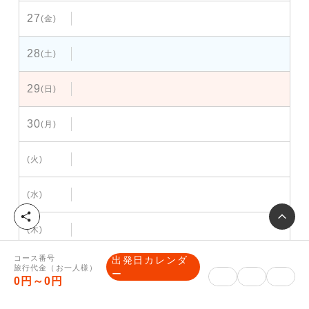
27
(金)
28
(土)
29
(日)
30
(月)
(火)
(水)
シ
(木)
ェ
ア
コース番号
出発日カレンダ
(金)
旅行代金（お一人様）
ー
0円～0円
(土)