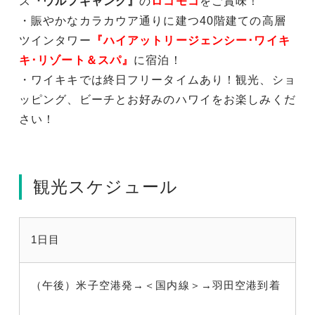
ス
『ウルフギャング』
の
ロコモコ
をご賞味！
・賑やかなカラカウア通りに建つ40階建ての高層
ツインタワー
『ハイアットリージェンシー･ワイキ
キ･リゾート＆スパ』
に宿泊！
・ワイキキでは終日フリータイムあり！観光、ショ
ッピング、ビーチとお好みのハワイをお楽しみくだ
さい！
観光スケジュール
1日目
（午後）米子空港発→＜国内線＞→羽田空港到着