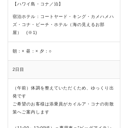
【ハワイ島・コナ／泊】
宿泊ホテル：コートヤード・キング・カメハメハ
ズ・コナ・ビーチ・ホテル（海の見えるお部
屋） (※1)
朝：×
昼：×
夕：○
2日目
（午前）体調を整えていただくため、ゆっくり出
発です
ご希望のお客様は添乗員がカイルア・コナの街散
策へご案内します
（11:00～12:00頃）＝専用車＝”ビッグアイラン