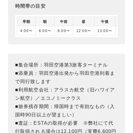
時間帯の目安
早朝
朝
午前
昼
午後
夕刻
4:00〜
6:00〜
8:00〜
12:00〜
13:00〜
16:00
■集合場所：羽田空港第3旅客ターミナル
■添乗員：羽田空港出発から羽田空港到着ま
で同行致します
■利用航空会社：アラスカ航空（旧ハワイア
ン航空）／エコノミークラス
■旅券残存期間：帰国時まで有効なもの（入
国時90日以上が望ましい）
■査証：ESTAの取得が必要 ※弊社にて代
行取得される場合は12,100円（実費6,600円