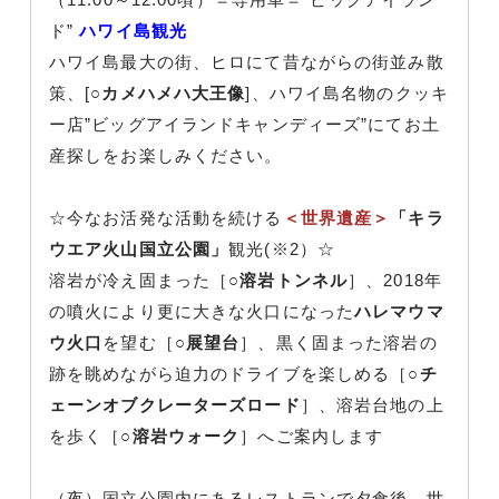
ド”
ハワイ島観光
ハワイ島最大の街、ヒロにて昔ながらの街並み散
策、[○
カメハメハ大王像
]、ハワイ島名物のクッキ
ー店”ビッグアイランドキャンディーズ”にてお土
産探しをお楽しみください。
☆今なお活発な活動を続ける
＜世界遺産＞
「キラ
ウエア火山国立公園」
観光(※2）☆
溶岩が冷え固まった［○
溶岩トンネル
］、2018年
の噴火により更に大きな火口になった
ハレマウマ
ウ火口
を望む［○
展望台
］、黒く固まった溶岩の
跡を眺めながら迫力のドライブを楽しめる［○
チ
ェーンオブクレーターズロード
］、溶岩台地の上
を歩く［○
溶岩ウォーク
］へご案内します
（夜）国立公園内にあるレストランで夕食後、世