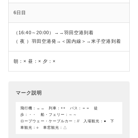
6日目
（16:40～20:00）→→羽田空港到着
（ 夜 ）羽田空港発→＜国内線＞→米子空港到着
朝：×
昼：×
夕：×
マーク説明
飛行機：→→ 列車：++ バス：＝＝ 徒
歩：・・ 船・フェリー：～～
ロープウェー・ケーブルカー：// 入場観光：● 下
車観光：○ 車窓観光：△