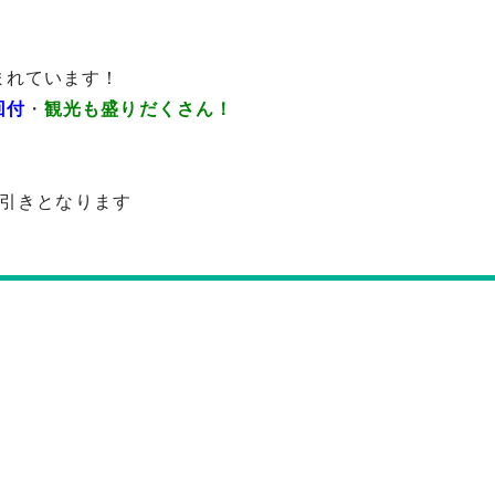
まれています！
回付
・
観光も盛りだくさん！
0円引きとなります