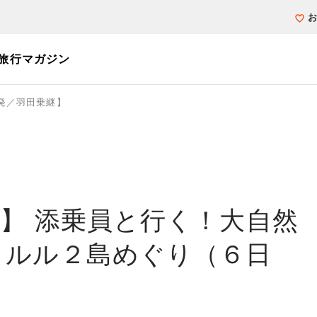
旅行マガジン
発／羽田乗継】
個人旅行（ブーケ）を探す
テーマから探す
ホテル・宿を探
写真から探す
写真から探す
】 添乗員と行く！大自然
ノルル２島めぐり（６日