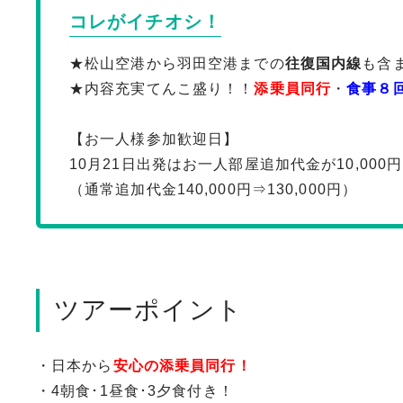
コレがイチオシ！
★松山空港から羽田空港までの
往復国内線
も含
★内容充実てんこ盛り！！
添乗員同行
・
食事８
【お一人様参加歓迎日】
10月21日出発はお一人部屋追加代金が10,00
（通常追加代金140,000円⇒130,000円）
ツアーポイント
・日本から
安心の添乗員同行！
・4朝食･1昼食･3夕食付き！