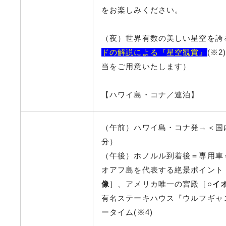
をお楽しみください。
（夜）世界有数の美しい星空を誇
ドの解説による『星空観賞』
(※
当をご用意いたします）
【ハワイ島・コナ／連泊】
（午前）ハワイ島・コナ発→＜国
分）
（午後）ホノルル到着後＝専用車
オアフ島を代表する絶景ポイント
像
］、アメリカ唯一の宮殿［○
イ
有名ステーキハウス『ウルフギャ
ータイム(※4)