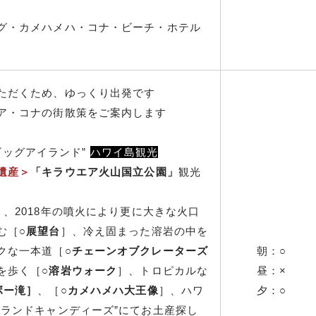
グ・カメハメハ・コナ・ビーチ・ホテル
ただくため、ゆっくり出発です
ア・コナの街散策をご案内します
”ビッグアイランド”
ハワイ島観光
遺産＞
「キラウエア火山国立公園」
観光
］、2018年の噴火により更に大きな火口
む［○
展望台
］、冷え固まった溶岩の中を
クな一本道［○
チェーンオブクレーターズ
朝：○
を歩く［○
溶岩ウォーク
］、トロピカルな
昼：×
ボー滝］
、［○
カメハメハ大王像
］、ハワ
夕：○
イランドキャンディーズ”にてお土産探し