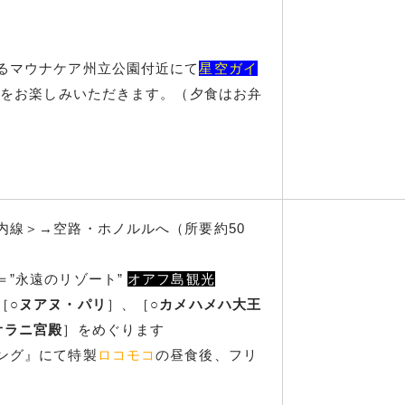
るマウナケア州立公園付近にて
星空ガイ
2)をお楽しみいただきます。（夕食はお弁
内線＞→空路・ホノルルへ（所要約50
＝”永遠のリゾート”
オアフ島観光
［○
ヌアヌ・パリ
］、［○
カメハメハ大王
オラニ宮殿
］をめぐります
ング』にて特製
ロコモコ
の昼食後、フリ