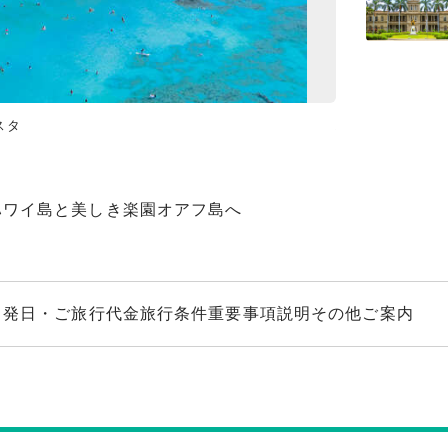
スタ
ハワイ島／ハレマウ
ワイ島と美しき楽園オアフ島へ
出発日・ご旅行代金
旅行条件
重要事項説明
その他ご案内