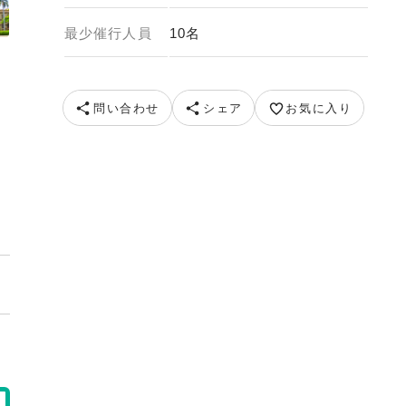
最少催行人員
10名
問い合わせ
シェア
お気に入り
マウ火口（イメージ） TAIKOBO HAWAII INC