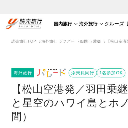
国内旅行
海外旅行
クルーズ
国内旅行トップ
海外旅行トップ
読売旅行TOP
海外旅行
ツアー
四国
愛媛
【松山空港
バスツアーを探す
海外特集から探す
テーマから探す
海外旅行
添乗員同行
1名参加OK
【松山空港発／羽田乗継
と星空のハワイ島とホ
間）