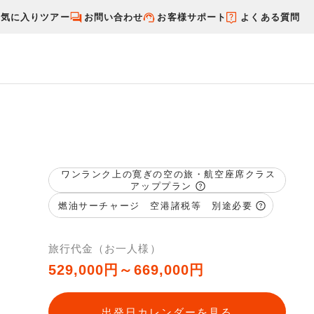
お気に入りツアー
お問い合わせ
お客様サポート
よくある質問
す
国内特集から探す
ワンランク上の寛ぎの空の旅・航空座席クラス
アッププラン
燃油サーチャージ 空港諸税等 別途必要
旅行代金（お一人様）
529,000円～669,000円
出発日カレンダーを見る