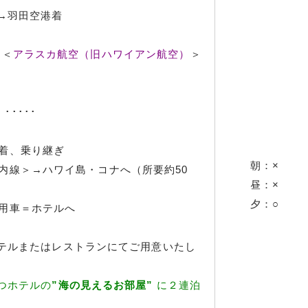
→羽田空港着
→＜
アラスカ航空（旧ハワイアン航空）
＞
･････
ル到着、乗り継ぎ
朝：×
＜国内線＞→ハワイ島・コナへ（所要約50
昼：×
夕：○
＝専用車＝ホテルへ
テルまたはレストランにてご用意いたし
つホテルの
”海の見えるお部屋”
に２連泊