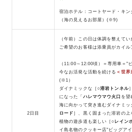
宿泊ホテル：コートヤード・キン
（海の見えるお部屋）(※9)
（午前）この日は体調を整えてい
ご希望のお客様は添乗員がカイル
（11:00～12:00頃）＝専用車＝
今なお活発な活動を続ける
＜世界
(※1）
ダイナミックな［○
溶岩トンネル
になった「
ハレマウマウ火口
を望
海に向かって突き進むダイナミッ
2日目
ロード
］、黒く固まった溶岩の上
植物の遊歩道も楽しい［○
レイン
イ島名物のクッキー店”ビッグア