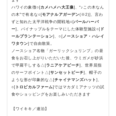
ハワイの象徴○[
カメハメハ大王像
]、“♪この木なん
の木”で有名な○[
モアナルアガーデン
(※2)]、言わ
ずと知れた太平洋戦争の開戦地○[
パールハーバ
ー
]、パイナップルをテーマにした体験型施設○[
ド
ールプランテーション
]、○[
ノースショア・ハレイ
ワタウン
]で自由散策。
ノースショア名物「ガーリックシュリンプ」の昼
食をお召し上がりいただいた後、ウミガメが砂浜
で甲羅干しする△[
ラニアケアビーチ
]、世界屈指
のサーフポイント△[
サンセットビーチ
]、帽子の
ような形が印象的な△[
チャイナマンズハット
]、
○[
トロピカルファーム
]ではマカダミアナッツの試
食やショッピングをお楽しみいただきます
【ワイキキ／連泊】