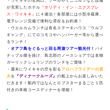
・ワイキキの玄関口、プールやミニゴルフなど設備
が充実したホテル
『ホリディ・イン・エクスプレ
ス・ワイキキ』
に４連泊！各部屋には小型冷蔵庫、
電子レンジ完備で便利な滞在をお約束！
・ウエルカムランチは有名ステーキハウス「ウルフ
ギャング」にてロコモコやハンバーガー等から選べ
るランチ！
・
オアフ島をぐるっと回る周遊ツアー観光付！
パイ
ナップル畑を抜け、島北部のノースショアでは名物
ガーリックシュリンプのランチをご賞味！
・週末にワイキキの空を彩る
アロハフライデーの花
火
を
『ディナークルーズ』
の船上からお楽しみいた
だきます！船内ではなんとロブスターまるごと１匹
付きの本格コースディナーを堪能！