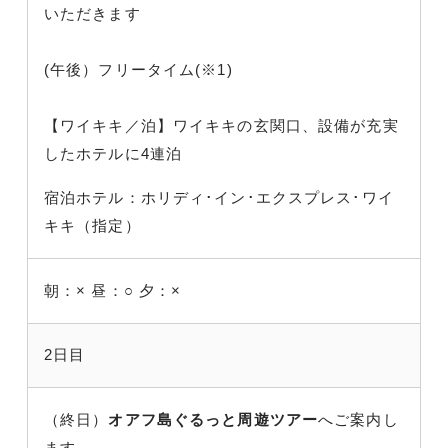
いただきます
(午後）フリータイム(※1)
【ワイキキ／泊】ワイキキの玄関口、設備が充実
したホテルに4連泊
宿泊ホテル：ホリディ･イン･エクスプレス･ワイ
キキ（指定）
朝：×
昼：○
夕：×
2日目
（終日）
オアフ島ぐるっと周遊ツアー
へご案内し
ます