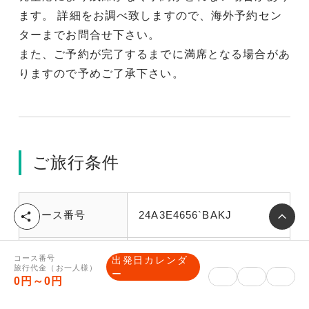
ます。 詳細をお調べ致しますので、海外予約セン
ターまでお問合せ下さい。
また、ご予約が完了するまでに満席となる場合があ
りますので予めご了承下さい。
ご旅行条件
コース番号
24A3E4656`BAKJ
シ
ェ
ア
旅行日程
5泊7日
コース番号
出発日カレンダ
旅行代金（お一人様）
ー
0円～0円
出発地
道北