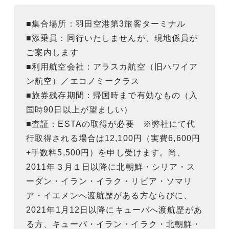
■集合場所：羽田空港第3旅客ターミナル
■添乗員：同行いたしませんが、現地係員が
ご案内します
■利用航空会社：アラスカ航空（旧ハワイア
ン航空）／エコノミークラス
■旅券残存期間：帰国時まで有効なもの（入
国時90日以上が望ましい）
■査証：ESTAの取得が必要 ※弊社にて代
行取得される場合は12,100円（実費6,600円
+手数料5,500円）を申し受けます。尚、
2011年３月１日以降に北朝鮮・シリア・ス
ーダン・イラン・イラク・リビア・ソマリ
ア・イエメンへ渡航歴がある方ならびに、
2021年1月12日以降にキューバへ渡航歴があ
る方、キューバ・イラン・イラク・北朝鮮・