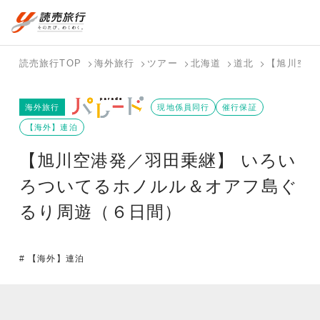
国内旅行トップ
海外旅行トップ
読売旅行TOP
海外旅行
ツアー
北海道
道北
【旭川空港
バスツアー
海外特集か
個人旅行
テーマから
ホテル・宿
写真から探
国内特集か
海外旅行
を探す
ら探す
（ブーケ）
探す
現地係員同行
を探す
す
催行保証
ら探す
を探す
【海外】連泊
テーマから
写真から探
【旭川空港発／羽田乗継】 いろい
探す
す
ろついてるホノルル＆オアフ島ぐ
るり周遊（６日間）
# 【海外】連泊