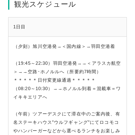
観光スケジュール
1日目
（夕刻）旭川空港発→＜国内線＞→羽田空港着
（19:45～22:30）羽田空港発→→＜アラスカ航空
＞→→空路･ホノルルへ（所要約7時間）
＊＊＊＊＊日付変更線通過＊＊＊＊＊
（08:20～10:30）→→ホノルル到着＝混載車＝ワ
イキキエリアへ
（午前）ツアーデスクにて滞在中のご案内後、有
名ステーキハウス”ウルフギャング”にてロコモコ
やハンバーガーなどから選べるランチをお楽しみ