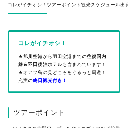
コレがイチオシ！
ツアーポイント
観光スケジュール
出
コレがイチオシ！
★
旭川空港
から羽田空港までの
往復国内
線＆羽田後泊ホテル
も含まれています！
★オアフ島の見どころをぐるっと周遊！
充実の
終日観光付き！
ツアーポイント