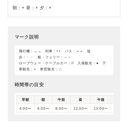
朝：×
昼：×
夕：×
マーク説明
飛行機：→→ 列車：++ バス：＝＝ 徒
歩：・・ 船・フェリー：～～
ロープウェー・ケーブルカー：// 入場観光：● 下
車観光：○ 車窓観光：△
時間帯の目安
早朝
朝
午前
昼
午後
夕刻
4:00〜
6:00〜
8:00〜
12:00〜
13:00〜
16:00