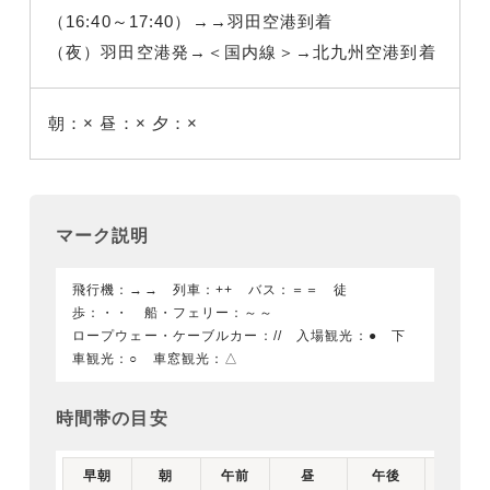
（16:40～17:40）→→羽田空港到着
（夜）羽田空港発→＜国内線＞→北九州空港到着
朝：×
昼：×
夕：×
マーク説明
飛行機：→→ 列車：++ バス：＝＝ 徒
歩：・・ 船・フェリー：～～
ロープウェー・ケーブルカー：// 入場観光：● 下
車観光：○ 車窓観光：△
時間帯の目安
早朝
朝
午前
昼
午後
夕刻