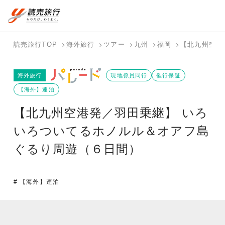
国内旅行トップ
海外旅行トップ
読売旅行TOP
海外旅行
ツアー
九州
福岡
【北九州空港
バスツアー
海外特集か
個人旅行
テーマから
ホテル・宿
写真から探
国内特集か
海外旅行
を探す
ら探す
（ブーケ）
探す
現地係員同行
を探す
す
催行保証
ら探す
を探す
【海外】連泊
テーマから
写真から探
【北九州空港発／羽田乗継】 いろ
探す
す
いろついてるホノルル＆オアフ島
ぐるり周遊（６日間）
# 【海外】連泊