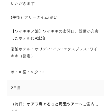
いただきます
(午後）フリータイム(※1)
【ワイキキ／泊】ワイキキの玄関口、設備が充実
したホテルに4連泊
宿泊ホテル：ホリディ･イン･エクスプレス･ワイ
キキ（指定）
朝：×
昼：○
夕：×
2日目
（終日）
オアフ島ぐるっと周遊ツアー
へご案内し
ます