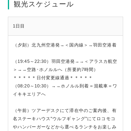
観光スケジュール
1日目
（夕刻）北九州空港発→＜国内線＞→羽田空港着
（19:45～22:30）羽田空港発→→＜アラスカ航空
＞→→空路･ホノルルへ（所要約7時間）
＊＊＊＊＊日付変更線通過＊＊＊＊＊
（08:20～10:30）→→ホノルル到着＝混載車＝ワ
イキキエリアへ
（午前）ツアーデスクにて滞在中のご案内後、有
名ステーキハウス”ウルフギャング”にてロコモコ
やハンバーガーなどから選べるランチをお楽しみ