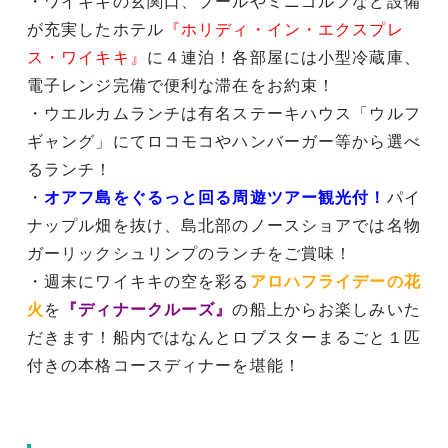
・ワイキキの玄関口、プールやミニゴルフなど設備
が充実したホテル
『ホリディ・イン・エクスプレ
ス・ワイキキ』
に４連泊！各部屋には小型冷蔵庫、
電子レンジ完備で便利な滞在をお約束！
・ウエルカムランチは有名ステーキハウス「ウルフ
ギャング」にてロコモコやハンバーガー等から選べ
るランチ！
・
オアフ島をぐるっと回る周遊ツアー観光付！
パイ
ナップル畑を抜け、島北部のノースショアでは名物
ガーリックシュリンプのランチをご賞味！
・週末にワイキキの空を彩る
アロハフライデーの花
火
を
『ディナークルーズ』
の船上からお楽しみいた
だきます！船内ではなんとロブスターまるごと１匹
付きの本格コースディナーを堪能！