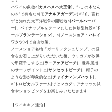
ハワイの象徴○[
カメハメハ大王像
]、“♪この木なん
の木”で有名な○[
モアナルアガーデン
(※2)]、言わ
ずと知れた太平洋戦争の開戦地○[
パールハーバ
ー
]、パイナップルをテーマにした体験型施設○[
ド
ールプランテーション
]、○[
ノースショア・ハレイ
ワタウン
]で自由散策。
ノースショア名物「ガーリックシュリンプ」の昼
食をお召し上がりいただいた後、ウミガメが砂浜
で甲羅干しする△[
ラニアケアビーチ
]、世界屈指
のサーフポイント△[
サンセットビーチ
]、帽子の
ような形が印象的な△[
チャイナマンズハット
]、
○[
トロピカルファーム
]ではマカダミアナッツの試
食やショッピングをお楽しみいただきます
【ワイキキ／連泊】