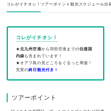
コレがイチオシ！
ツアーポイント
観光スケジュール
出
コレがイチオシ！
★
北九州空港
から羽田空港までの
往復国
内線
も含まれています！
★オアフ島の見どころをぐるっと周遊！
充実の
終日観光付き！
ツアーポイント