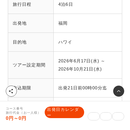
旅行日程
4泊6日
出発地
福岡
目的地
ハワイ
2026年6月17日(水) ～
ツアー設定期間
2026年10月21日(水)
申込期限
出発21日前00時00分迄
シ
ェ
ア
最少催行人員
1名
コース番号
出発日カレンダ
旅行代金（お一人様）
ー
0円～0円
朝：4回 / 昼：2回 / 夕：1
食事条件