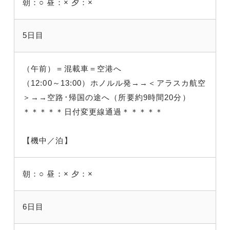
朝：○
昼：×
夕：×
5日目
（午前）＝混載車＝空港へ
（12:00～13:00）ホノルル発→→＜アラスカ航空
＞→→空路･帰国の途へ（所要約9時間20分）
＊＊＊＊＊日付変更線通過＊＊＊＊＊
【機中／泊】
朝：○
昼：×
夕：×
6日目