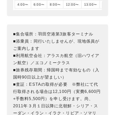
4:00〜
6:00〜
8:00〜
12:00〜
13:00〜
16:00
■集合場所：羽田空港第3旅客ターミナル
■添乗員：同行いたしませんが、現地係員が
ご案内します
■利用航空会社：アラスカ航空（旧ハワイア
ン航空）／エコノミークラス
■旅券残存期間：帰国時まで有効なもの（入
国時90日以上が望ましい）
■査証：ESTAの取得が必要 ※弊社にて代
行取得される場合は12,100円（実費6,600円
+手数料5,500円）を申し受けます。尚、
2011年３月１日以降に北朝鮮・シリア・ス
ーダン・イラン・イラク・リビア・ソマリ