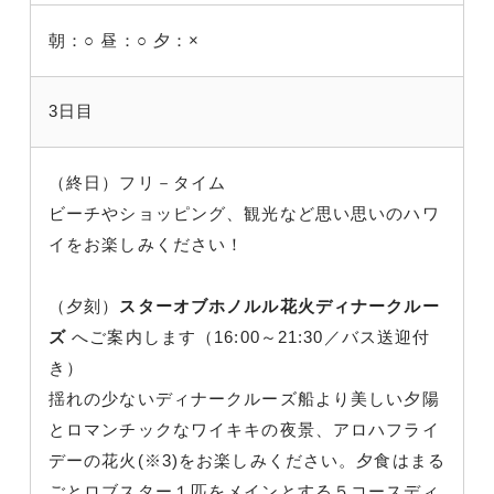
朝：○
昼：○
夕：×
3日目
（終日）フリ－タイム
ビーチやショッピング、観光など思い思いのハワ
イをお楽しみください！
（夕刻）
スターオブホノルル花火ディナークルー
ズ
へご案内します（16:00～21:30／バス送迎付
き）
揺れの少ないディナークルーズ船より美しい夕陽
とロマンチックなワイキキの夜景、アロハフライ
デーの花火(※3)をお楽しみください。夕食はまる
ごとロブスター１匹をメインとする５コースディ