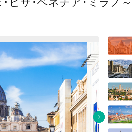
ェ･ピサ･ベネチア･ミラノ