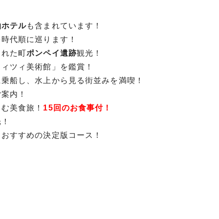
泊ホテル
も含まれています！
を時代順に巡ります！
もれた町
ポンペイ遺跡
観光！
フィツィ美術館」を鑑賞！
に乗船し、水上から見る街並みを満喫！
ご案内！
しむ美食旅！
15回のお食事付！
光！
もおすすめの決定版コース！