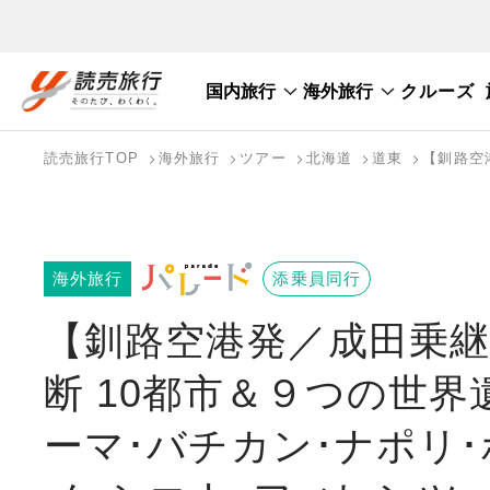
国内旅行
海外旅行
クルーズ
国内旅行トップ
海外旅行トップ
読売旅行TOP
海外旅行
ツアー
北海道
道東
【釧路空
バスツアーを探す
海外特集から探す
テーマから探す
海外旅行
添乗員同行
【釧路空港発／成田乗継
断 10都市＆９つの世
ーマ･バチカン･ナポリ