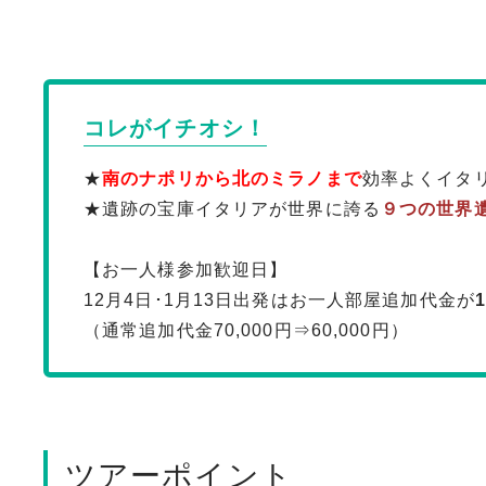
コレがイチオシ！
★
南のナポリから北のミラノまで
効率よくイタ
★遺跡の宝庫イタリアが世界に誇る
９つの世界
【お一人様参加歓迎日】
12月4日･1月13日出発はお一人部屋追加代金が
（通常追加代金70,000円⇒60,000円）
ツアーポイント