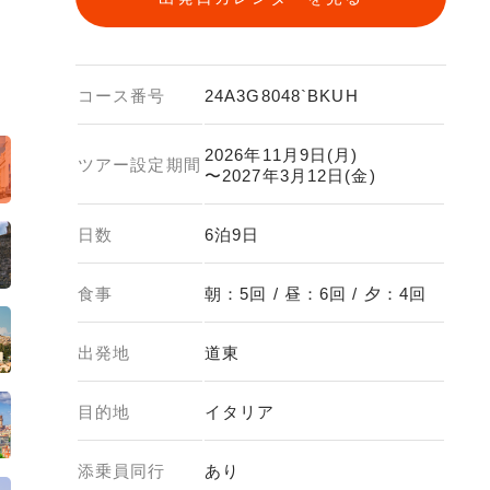
～
コース番号
24A3G8048`BKUH
2026年11月9日(月)
ツアー設定期間
〜2027年3月12日(金)
日数
6泊9日
食事
朝：5回 / 昼：6回 / 夕：4回
出発地
道東
目的地
イタリア
添乗員同行
あり