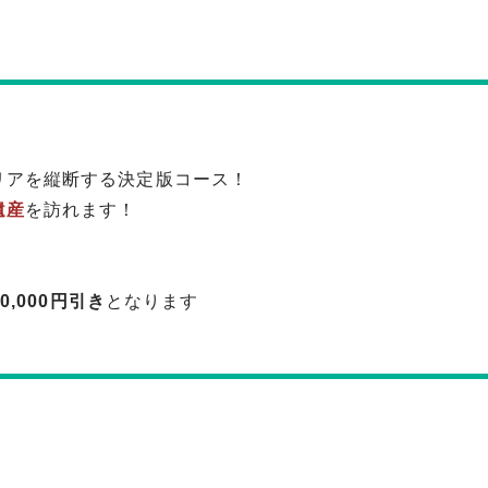
リアを縦断する決定版コース！
遺産
を訪れます！
10,000円引き
となります