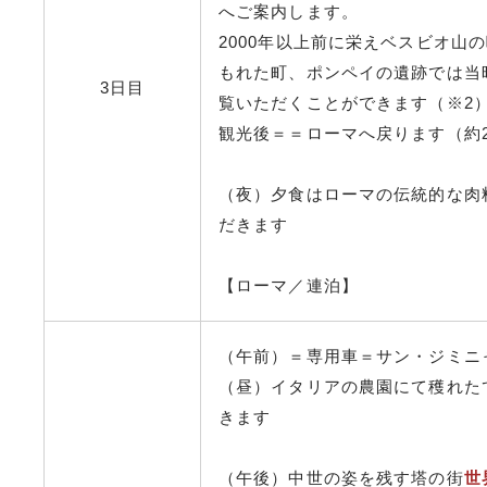
へご案内します。
2000年以上前に栄えベスビオ山
もれた町、ポンペイの遺跡では当
3日目
覧いただくことができます（※2
観光後＝＝ローマへ戻ります（約23
（夜）夕食はローマの伝統的な肉
だきます
【ローマ／連泊】
（午前）＝専用車＝サン・ジミニャ
（昼）イタリアの農園にて穫れた
きます
（午後）中世の姿を残す塔の街
世