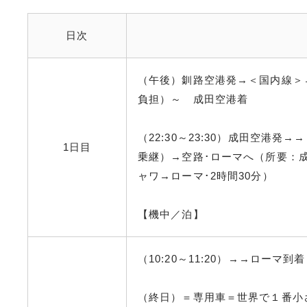
日次
（午後）釧路空港発→＜国内線＞
負担）～ 成田空港着
（22:30～23:30）成田空港発
1日目
乗継）→空路･ローマへ（所要：成
ャワ→ローマ･2時間30分）
【機中／泊】
（10:20～11:20）→→ローマ到着
（終日）＝専用車＝世界で１番小