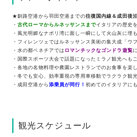
★釧路空港から羽田空港までの
往復国内線＆成田後
・
古代ローマからルネッサンスまで
イタリアの歴史
・風光明媚なナポリ湾に面し一瞬にして火山灰に埋
・フィレンツェではルネッサンス美術の集大成「ウ
・水の都ベネチアでは
ロマンチックなゴンドラ遊覧
・国際スポーツ大会で話題になったミラノ観光へも
・各地の名物料理や農園レストランでのお食事を楽
・冬でも安心、効率重視の専用車移動でラクラク観
・成田空港から
添乗員が同行！
初めてのイタリアに
観光スケジュール