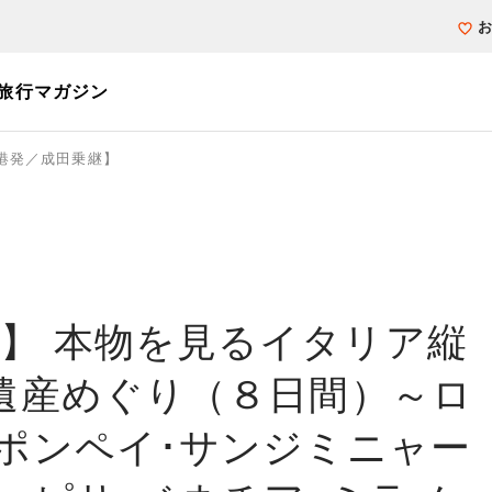
旅行マガジン
港発／成田乗継】
個人旅行（ブーケ）を探す
テーマから探す
ホテル・宿を探
写真から探す
写真から探す
】 本物を見るイタリア縦
界遺産めぐり（８日間）～ロ
･ポンペイ･サンジミニャー