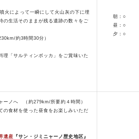
の噴火によって一瞬にして火山灰の下に埋
朝：○
時の生活そのままが残る遺跡の数々をご
昼：○
）
夕：○
0km/約3時間30分）
料理「サルティンボッカ」をご賞味いた
ーノへ （約279km/所要約４時間）
ての食材を使った昼食をお楽しみいただ
界遺産
『サン・ジミニャーノ歴史地区』