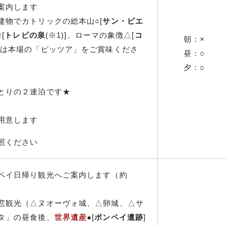
案内します
建物でカトリックの総本山○[
サン・ピエ
[
トレビの泉
(※1)]、ローマの象徴△[
コ
朝：×
食は本場の「ピッツア」をご賞味くださ
昼：○
夕：○
とりの２連泊です★
用意します
照ください
ペイ日帰り観光へご案内します（約
窓観光（△ヌオーヴォ城、△卵城、△サ
タ」の昼食後、
世界遺産
●[
ポンペイ遺跡
]