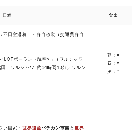
日程
食事
→羽田空港着 ～各自移動（交通費各自
朝：×
→→＜LOTポーランド航空>→（ワルシャワ
昼：×
田→ワルシャワ･約14時間40分／ワルシ
夕：×
さい国家・
世界遺産
バチカン市国
と
世界