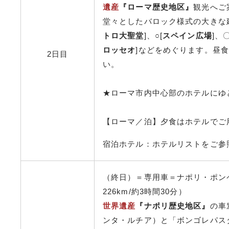
遺産
『ローマ歴史地区』
観光へご
堂々としたバロック様式の大きな
トロ大聖堂
]、○[
スペイン広場
]、〇
ロッセオ
]などをめぐります。昼
2日目
い。
★ローマ市内中心部のホテルにゆ
【ローマ／泊】夕食はホテルでご
宿泊ホテル：ホテルリストをご参
（終日）＝専用車＝ナポリ・ポン
226km/約3時間30分）
世界遺産
『ナポリ歴史地区』
の車
ンタ・ルチア）と「ボンゴレパス