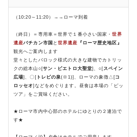
（10:20～11:20）→→ローマ到着
（終日）＝専用車＝世界で１番小さい国家・
世界
遺産
バチカン市国
と
世界遺産
『ローマ歴史地区』
観光へご案内します
堂々としたバロック様式の大きな建物でカトリッ
クの総本山○[
サン・ピエトロ大聖堂
]、○[
スペイン
広場
]、〇[
トレビの泉
(※1)]、ローマの象徴△[
コ
ロッセオ
]などをめぐります。昼食は本場の「ピッ
ツア」をご賞味ください。
★ローマ市内中心部のホテルにゆとりの２連泊で
す★
【ローマ／泊】夕食はホテルでご用意します