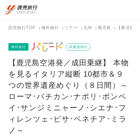
国内旅行トップ
海外旅行トップ
読売旅行TOP
海外旅行
ツアー
九州
鹿児島
【鹿児島空
バスツアー
海外特集か
個人旅行
テーマから
ホテル・宿
写真から探
国内特集か
海外旅行
を探す
ら探す
（ブーケ）
探す
添乗員同行
を探す
す
ら探す
を探す
【鹿児島空港発／成田乗継】 本物
テーマから
写真から探
探す
す
を見るイタリア縦断 10都市＆９
つの世界遺産めぐり（８日間）～
ローマ･バチカン･ナポリ･ポンペ
イ･サンジミニャーノ･シエナ･フ
ィレンツェ･ピサ･ベネチア･ミラ
ノ～