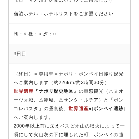
宿泊ホテル：ホテルリストをご参照ください
朝：×
昼：○
夕：○
3日目
（終日）＝専用車＝ナポリ・ポンペイ日帰り観光
へご案内します（約226km/約3時間30分）
世界遺産
『ナポリ歴史地区』
の車窓観光（△ヌオ
ーヴォ城、△卵城、△サンタ・ルチア）と「ボン
ゴレパスタ」の昼食後、
世界遺産
●[
ポンペイ遺跡
]
へご案内します。
2000年以上前に栄えベスビオ山の噴火によって一
瞬にして火山灰の下に埋もれた町、ポンペイの遺