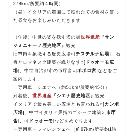
279km/所要約４時間）
（昼）イタリアの農園にて穫れたての食材を使っ
た昼食をお楽しみいただきます
（午後）中世の姿を残す塔の街
世界遺産
『サン・
ジミニャーノ歴史地区』
観光
旧市街を象徴する歴史広場○[
チステルナ広場
]、石
畳とロマネスク建築が織りなす○[
ドゥオーモ広
場
]、中世自治都市の市庁舎○[
ポポロ宮
]などをご
案内します。
＝専用車＝シエナへ（約51km/所要約45分）
到着後、
世界遺産
『シエナ歴史地区』
観光
イタリアで最も美しい広場とも言われる○[
カンポ
広場
]、中世イタリア屈指のゴシック建築○[
市庁
舎
]、○[
ドゥオーモ
]などをめぐります
＝専用車＝フィレンツェへ（約87km/所要約1時