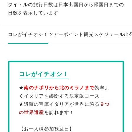
タイトルの旅行日数は日本出国日から帰国日までの
日数を表示しています
コレがイチオシ！
ツアーポイント
観光スケジュール
出
コレがイチオシ！
★
南のナポリから北のミラノまで
効率よ
くイタリアを縦断する決定版コース！
★遺跡の宝庫イタリアが世界に誇る
９つ
の世界遺産
を訪れます！
【お一人様参加歓迎日】