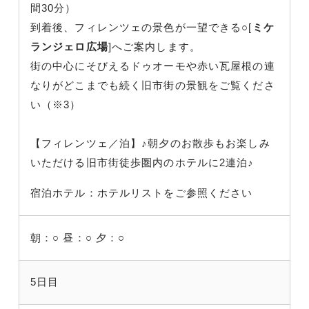
間30分）
到着後、フィレンツェの景色が一望できる○[
ミケ
ランジェロ広場
]へご案内します。
街の中心にそびえるドゥオーモや赤い瓦屋根の連
なりがどこまでも続く旧市街の景観をご覧くださ
い（※3）
【フィレンツェ／泊】♪朝夕のお散歩もお楽しみ
いただける旧市街徒歩圏内のホテルに2連泊♪
宿泊ホテル：ホテルリストをご参照ください
朝：○
昼：○
夕：○
5日目