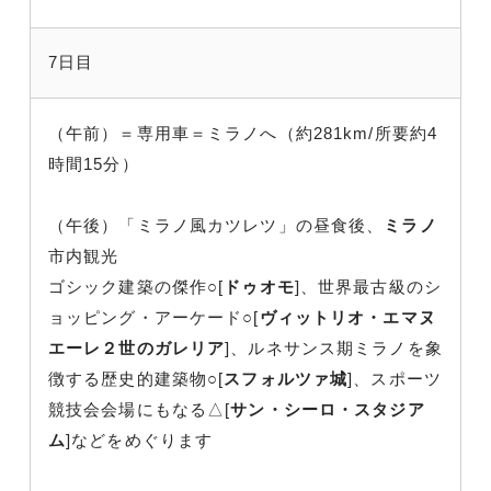
7日目
（午前）＝専用車＝ミラノへ（約281km/所要約4
時間15分）
（午後）「ミラノ風カツレツ」の昼食後、
ミラノ
市内観光
ゴシック建築の傑作○[
ドゥオモ
]、世界最古級のシ
ョッピング・アーケード○[
ヴィットリオ・エマヌ
エーレ２世のガレリア
]、ルネサンス期ミラノを象
徴する歴史的建築物○[
スフォルツァ城
]、スポーツ
競技会会場にもなる△[
サン・シーロ・スタジア
ム
]などをめぐります