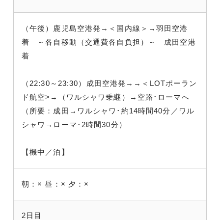
（午後）鹿児島空港発→＜国内線＞→羽田空港
着 ～各自移動（交通費各自負担）～ 成田空港
着
（22:30～23:30）成田空港発→→＜LOTポーラン
ド航空>→（ワルシャワ乗継）→空路･ローマへ
（所要：成田→ワルシャワ･約14時間40分／ワル
シャワ→ローマ･2時間30分）
【機中／泊】
朝：×
昼：×
夕：×
2日目