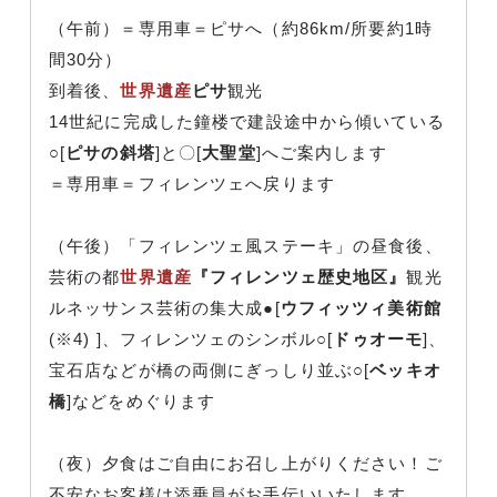
（午前）＝専用車＝ピサへ（約86km/所要約1時
間30分）
到着後、
世界遺産
ピサ
観光
14世紀に完成した鐘楼で建設途中から傾いている
○[
ピサの斜塔
]と〇[
大聖堂
]へご案内します
＝専用車＝フィレンツェへ戻ります
（午後）「フィレンツェ風ステーキ」の昼食後、
芸術の都
世界遺産
『フィレンツェ歴史地区』
観光
ルネッサンス芸術の集大成●[
ウフィッツィ美術館
(※4) ]、フィレンツェのシンボル○[
ドゥオーモ
]、
宝石店などが橋の両側にぎっしり並ぶ○[
ベッキオ
橋
]などをめぐります
（夜）夕食はご自由にお召し上がりください！ご
不安なお客様は添乗員がお手伝いいたします