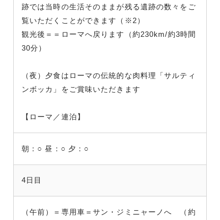
跡では当時の生活そのままが残る遺跡の数々をご
覧いただくことができます（※2）
観光後＝＝ローマへ戻ります（約230km/約3時間
30分）
（夜）夕食はローマの伝統的な肉料理「サルティ
ンボッカ」をご賞味いただきます
【ローマ／連泊】
朝：○
昼：○
夕：○
4日目
（午前）＝専用車＝サン・ジミニャーノへ （約