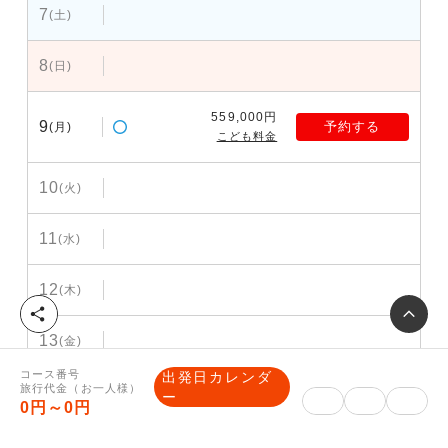
7
(土)
8
(日)
559,000円
9
予約する
(月)
こども料金
10
(火)
11
(水)
12
(木)
シ
ェ
13
(金)
ア
コース番号
出発日カレンダ
旅行代金（お一人様）
14
(土)
ー
0円～0円
15
(日)