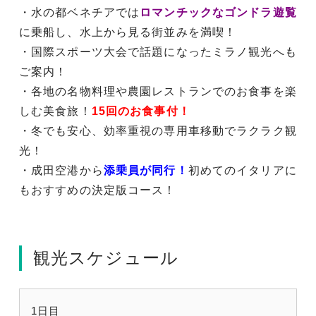
・水の都ベネチアでは
ロマンチックなゴンドラ遊覧
に乗船し、水上から見る街並みを満喫！
・国際スポーツ大会で話題になったミラノ観光へも
ご案内！
・各地の名物料理や農園レストランでのお食事を楽
しむ美食旅！
15回のお食事付！
・冬でも安心、効率重視の専用車移動でラクラク観
光！
・成田空港から
添乗員が同行！
初めてのイタリアに
もおすすめの決定版コース！
観光スケジュール
1日目