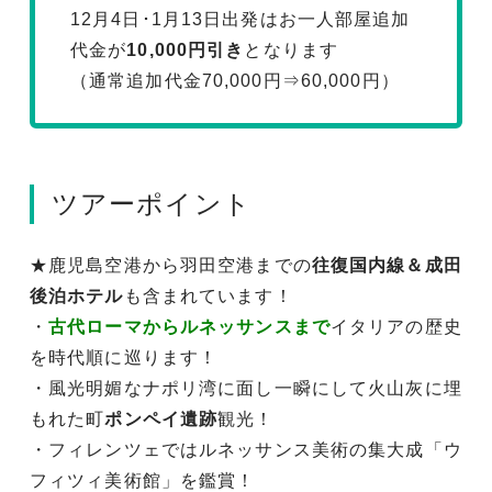
12月4日･1月13日出発はお一人部屋追加
代金が
10,000円引き
となります
（通常追加代金70,000円⇒60,000円）
ツアーポイント
★鹿児島空港から羽田空港までの
往復国内線＆成田
後泊ホテル
も含まれています！
・
古代ローマからルネッサンスまで
イタリアの歴史
を時代順に巡ります！
・風光明媚なナポリ湾に面し一瞬にして火山灰に埋
もれた町
ポンペイ遺跡
観光！
・フィレンツェではルネッサンス美術の集大成「ウ
フィツィ美術館」を鑑賞！