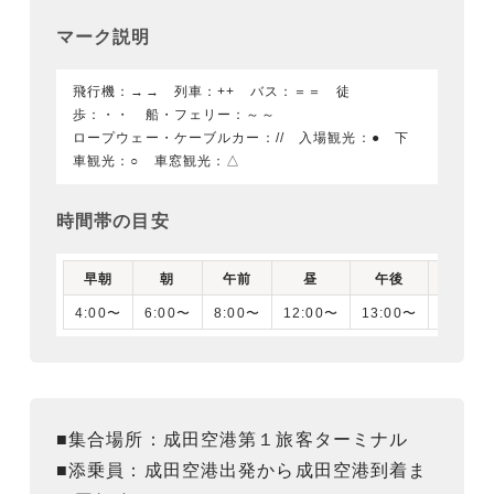
マーク説明
飛行機：→→ 列車：++ バス：＝＝ 徒
歩：・・ 船・フェリー：～～
ロープウェー・ケーブルカー：// 入場観光：● 下
車観光：○ 車窓観光：△
時間帯の目安
早朝
朝
午前
昼
午後
夕刻
4:00〜
6:00〜
8:00〜
12:00〜
13:00〜
16:00
■集合場所：成田空港第１旅客ターミナル
■添乗員：成田空港出発から成田空港到着ま