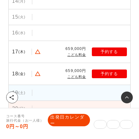
14
(月)
15
(火)
16
(水)
659,000円
17
予約する
(木)
こども料金
659,000円
18
予約する
(金)
こども料金
19
(土)
シ
ェ
20
(日)
ア
コース番号
出発日カレンダ
旅行代金（お一人様）
ー
21
(月)
0円～0円