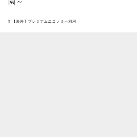
園～
# 【海外】プレミアムエコノミー利用