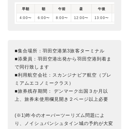
早朝
朝
午前
昼
午後
夕刻
4:00〜
6:00〜
8:00〜
12:00〜
13:00〜
16:00
■集合場所：羽田空港第3旅客ターミナル
■添乗員：羽田空港出発から羽田空港到着ま
で同行致します
■利用航空会社：スカンジナビア航空（プレ
ミアムエコノミークラス）
■旅券残存期間： デンマーク出国３か月以
上、旅券未使用欄見開き２ページ以上必要
(※1)昨今のオーバーツーリズム問題によ
り、ノイシュバンシュタイン城の予約が大変