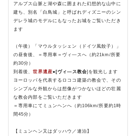
アルプス山脈と湖や森に囲まれた幻想的な山中に
建ち、別名「白鳥城」と呼ばれディズニーのシン
デレラ城のモデルにもなったお城をご覧いただき
ます
（午後）「マウルタッシェン（ドイツ風餃子）」
の昼食後、＝専用車＝ヴィ―スへ（約21km/所要
約30分）
到着後、
世界遺産
●[ヴィ―ス教会
]を観光します
ヨーロッパを代表するロココ建築の教会で、その
シンプルな外観からは想像がつかないほどの壮麗
な教会内部をご覧いただきます
＝専用車にてミュンヘンへ（約106km/所要約1時
間45分）
【ミュンヘン又はダッハウ／連泊】