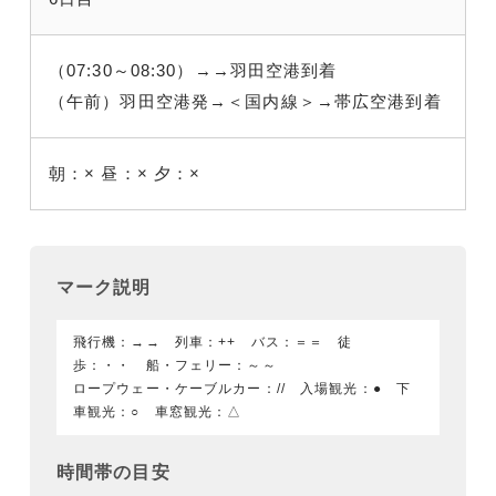
（07:30～08:30）→→羽田空港到着
（午前）羽田空港発→＜国内線＞→帯広空港到着
朝：×
昼：×
夕：×
マーク説明
飛行機：→→ 列車：++ バス：＝＝ 徒
歩：・・ 船・フェリー：～～
ロープウェー・ケーブルカー：// 入場観光：● 下
車観光：○ 車窓観光：△
時間帯の目安