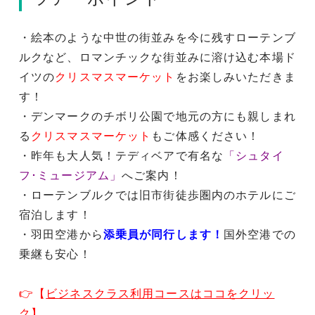
・絵本のような中世の街並みを今に残すローテンブ
ルクなど、ロマンチックな街並みに溶け込む本場ド
イツの
クリスマスマーケット
をお楽しみいただきま
す！
・デンマークのチボリ公園で地元の方にも親しまれ
る
クリスマスマーケット
もご体感ください！
・昨年も大人気！テディベアで有名な
「シュタイ
フ･ミュージアム」
へご案内！
・ローテンブルクでは旧市街徒歩圏内のホテルにご
宿泊します！
・羽田空港から
添乗員が同行します！
国外空港での
乗継も安心！
👉【
ビジネスクラス利用コースはココをクリッ
ク
】