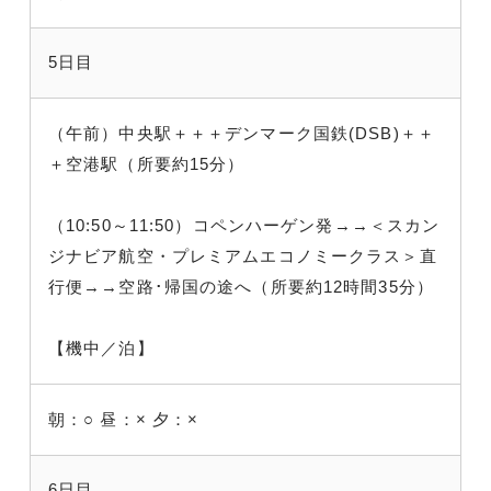
5日目
（午前）中央駅＋＋＋デンマーク国鉄(DSB)＋＋
＋空港駅（所要約15分）
（10:50～11:50）コペンハーゲン発→→＜スカン
ジナビア航空・プレミアムエコノミークラス＞直
行便→→空路･帰国の途へ（所要約12時間35分）
【機中／泊】
朝：○
昼：×
夕：×
6日目