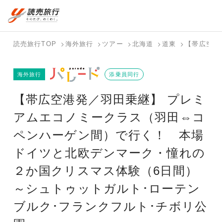
国内旅行トップ
海外旅行トップ
読売旅行TOP
海外旅行
ツアー
北海道
道東
【帯広空港
バスツアー
海外特集か
個人旅行
テーマから
ホテル・宿
写真から探
国内特集か
海外旅行
を探す
ら探す
（ブーケ）
探す
添乗員同行
を探す
す
ら探す
を探す
【帯広空港発／羽田乗継】 プレミ
テーマから
写真から探
探す
す
アムエコノミークラス（羽田⇔コ
ペンハーゲン間）で行く！ 本場
ドイツと北欧デンマーク・憧れの
２か国クリスマス体験（6日間）
～シュトゥットガルト･ローテン
ブルク･フランクフルト･チボリ公