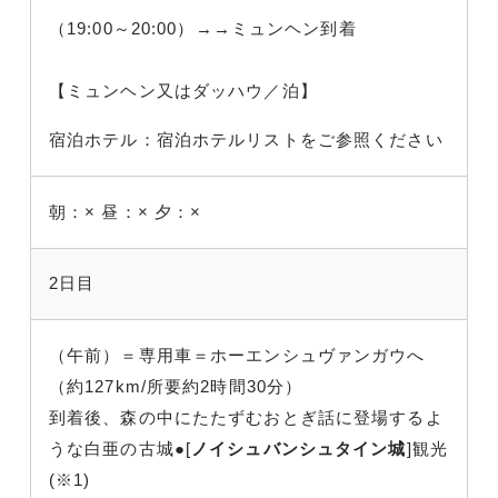
（19:00～20:00）→→ミュンヘン到着
【ミュンヘン又はダッハウ／泊】
宿泊ホテル：宿泊ホテルリストをご参照ください
朝：×
昼：×
夕：×
2日目
（午前）＝専用車＝ホーエンシュヴァンガウへ
（約127km/所要約2時間30分）
到着後、森の中にたたずむおとぎ話に登場するよ
うな白亜の古城●[
ノイシュバンシュタイン城
]観光
(※1)