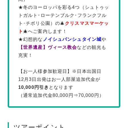
★冬のヨーロッパを彩る4つ（シュトゥッ
トガルト･ローテンブルク･フランクフル
ト･チボリ公園）の🎄
クリスマスマーケッ
ト
🎄へご案内します！
★幻想的な
ノイシュバンシュタイン城
や
【世界遺産】ヴィース教会
などの観光も
充実！
【お一人様参加歓迎日】※日本出国日
12月3日出発はお一人部屋追加代金が
10,000円引き
となります
（通常追加代金80,000円⇒70,000円）
ツアーポイント