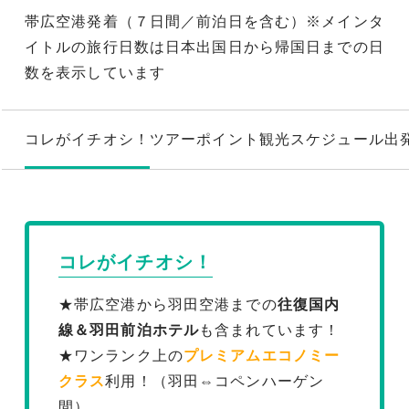
帯広空港発着（７日間／前泊日を含む）※メインタ
イトルの旅行日数は日本出国日から帰国日までの日
数を表示しています
コレがイチオシ！
ツアーポイント
観光スケジュール
出
コレがイチオシ！
★帯広空港から羽田空港までの
往復国内
線＆羽田前泊ホテル
も含まれています！
★ワンランク上の
プレミアムエコノミー
クラス
利用！（羽田⇔コペンハーゲン
間）