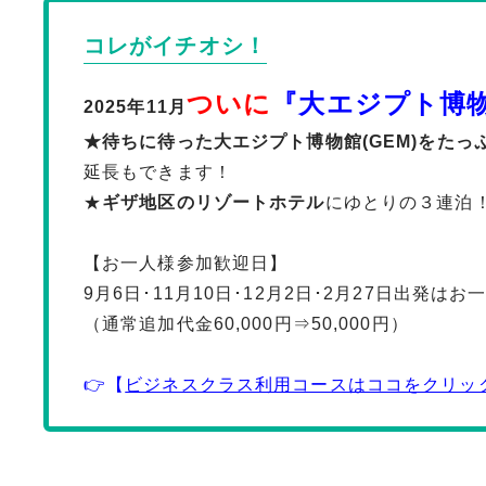
コレがイチオシ！
ついに
『大エジプト博
2025年11月
★待ちに待った大エジプト博物館(GEM)をたっ
延長もできます！
★
ギザ地区のリゾートホテル
にゆとりの３連泊
【お一人様参加歓迎日】
9月6日･11月10日･12月2日･2月27日出発は
（通常追加代金60,000円⇒50,000円）
👉【
ビジネスクラス利用コースはココをクリッ