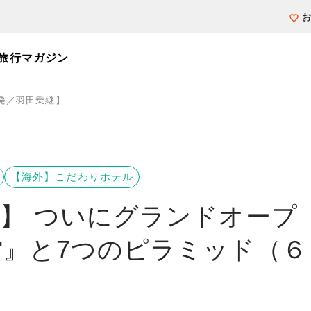
旅行マガジン
発／羽田乗継】
個人旅行（ブーケ）を探す
テーマから探す
ホテル・宿を探
写真から探す
写真から探す
【海外】こだわりホテル
】 ついにグランドオープ
』と7つのピラミッド（６