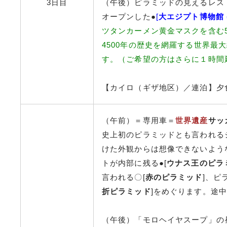
3日目
（午後）ピラミッドの見えるレスト
オープンした●
[
大エジプト博物館 (
ツタンカーメン黄金マスクを含む5
4500年の歴史を網羅する世界最
す。（ご希望の方はさらに１時間
【カイロ（ギザ地区）／連泊】夕
（午前）＝専用車＝
世界遺産
サッ
史上初のピラミッドとも言われるジ
けた外観からは想像できないよう
トが内部に残る●[
ウナス王のピラ
言われる〇[
赤のピラミッド
]、ピ
折ピラミッド
]をめぐります。途
（午後）「モロヘイヤスープ」の昼