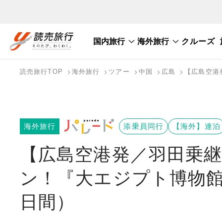
国内旅行
海外旅行
クルーズ
国内旅行トップ
海外旅行トップ
読売旅行TOP
海外旅行
ツアー
中国
広島
【広島空港
バスツアーを探す
海外特集から探す
テーマから探す
海外旅行
添乗員同行
【海外】連泊
【広島空港発／羽田乗継
ン！『大エジプト博物館
日間）