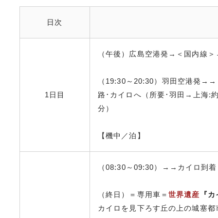
日次
（午後）広島空港発→＜国内線＞
（19:30～20:30）羽田空港
1日目
路･カイロへ（所要･羽田→上海:約
分）
【機中／泊】
（08:30～09:30）→→カイロ到着
（終日）＝専用車＝
世界遺産
『カ
カイロを見下ろす丘の上の城塞都