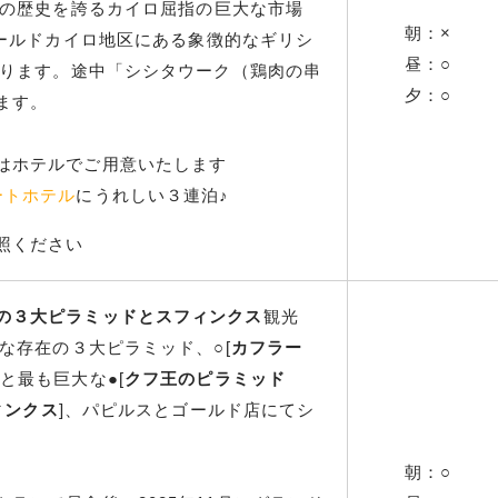
年の歴史を誇るカイロ屈指の巨大な市場
朝：×
オールドカイロ地区にある象徴的なギリシ
昼：○
ぐります。途中「シシタウーク（鶏肉の串
夕：○
ます。
はホテルでご用意いたします
ートホテル
にうれしい３連泊♪
照ください
の３大ピラミッドとスフィンクス
観光
的な存在の３大ピラミッド、○[
カフラー
]と最も巨大な●[
クフ王のピラミッド
ィンクス
]、パピルスとゴールド店にてシ
朝：○