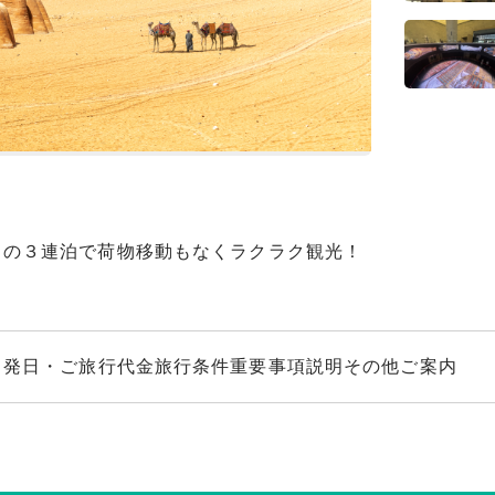
大エジプト博物館
りの３連泊で荷物移動もなくラクラク観光！
出発日・ご旅行代金
旅行条件
重要事項説明
その他ご案内