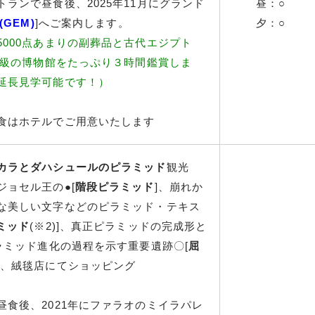
ランで昼食後、2025年11月にグランド
昼：○
GEM)
]へご案内します。
夕：○
000点あまりの副葬品と古代エジプト
大級の博物館をたっぷり３時間鑑賞しま
延長見学可能です！）
食はホテルでご用意いたします
カラとダハシュールのピラミッド
観光
ョセル王の●[
階段ピラミッド
]、崩れか
な美しい文字などのピラミッド・テキス
ミッド
(※2)]、真正ピラミッドの完成形と
ラミッド進化の過程を示す重要遺跡〇[
屈
中、絨毯店にてショッピング
食後、2021年にファラオのミイラパレ