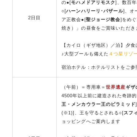
の●[
モハメドアリモスク
]、数百
○[
ハーンハリーリ･バザール
]、
2日目
ア正教会●[
聖ジョージ教会
]をめ
焼き）」の昼食をご賞味いただき
【カイロ（ギザ地区）／泊】夕食
♪大型プールも備えた
４つ星リゾ
宿泊ホテル：ホテルリストをご参
（午前）＝専用車＝
世界遺産
ギザ
4500年以上前に建造された奇跡
王・メンカウラー王のピラミッド
(※1)]、王を守るとされる○[
スフ
ョッピングへご案内します