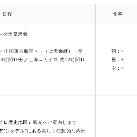
日程
食事
→羽田空港着
発→→＜中国東方航空＞→（上海乗継）→空
朝：×
3時間10分／上海→カイロ:約12時間10
昼：×
夕：×
イロ歴史地区』
観光へご案内します
市”シタデル”にある美しく幻想的な内部