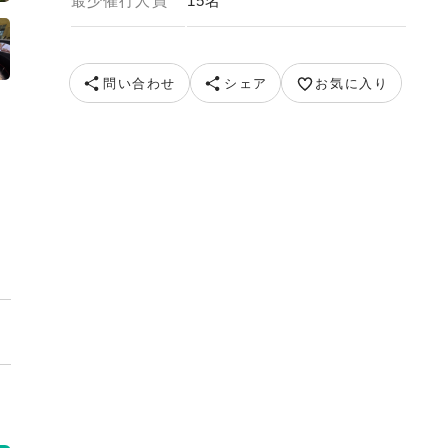
最少催行人員
15名
問い合わせ
シェア
お気に入り
（GEM イメージ）提供：YTS