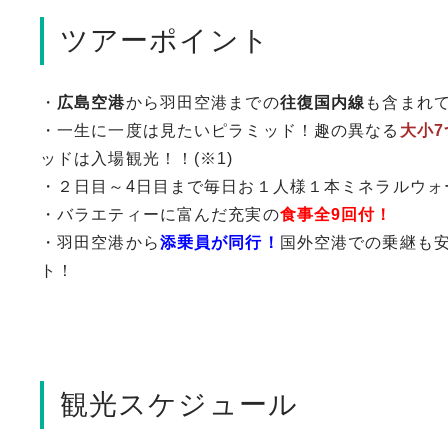
ツアーポイント
・
広島空港
から羽田空港までの
往復国内線
も含まれ
・一生に一度は見たいピラミッド！趣の異なる
大小
ッドは入場観光！！(※1)
・２日目～4日目まで毎日お１人様１本ミネラルウォ
・バラエティーに富んだ充実の
食事全9回付！
・羽田空港から
添乗員が同行！
国外空港での乗継も
ト！
観光スケジュール