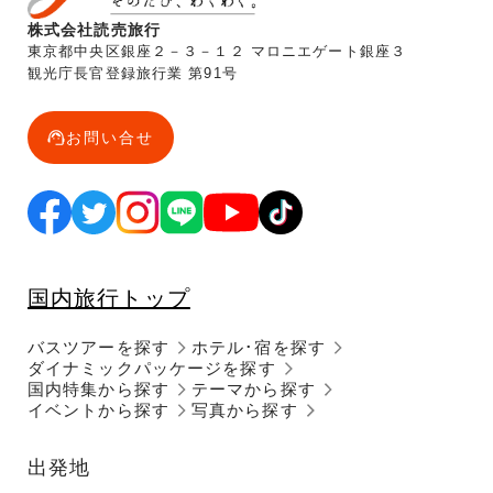
株式会社読売旅行
東京都中央区銀座２－３－１２ マロニエゲート銀座３
観光庁長官登録旅行業 第91号
お問い合せ
国内旅行トップ
バスツアーを探す
ホテル･宿を探す
ダイナミックパッケージを探す
国内特集から探す
テーマから探す
イベントから探す
写真から探す
出発地