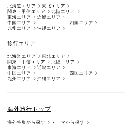
北海道エリア
東北エリア
関東・甲信エリア
北陸エリア
東海エリア
近畿エリア
中国エリア
四国エリア
九州エリア
沖縄エリア
旅行エリア
北海道エリア
東北エリア
関東・甲信エリア
北陸エリア
東海エリア
近畿エリア
中国エリア
四国エリア
九州エリア
沖縄エリア
海外旅行トップ
海外特集から探す
テーマから探す