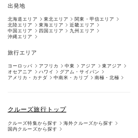
出発地
北海道エリア
東北エリア
関東・甲信エリア
北陸エリア
東海エリア
近畿エリア
中国エリア
四国エリア
九州エリア
沖縄エリア
旅行エリア
ヨーロッパ
アフリカ
中東
アジア
東アジア
オセアニア
ハワイ
グアム・サイパン
アメリカ・カナダ
中南米・カリブ
南極・北極
クルーズ旅行トップ
クルーズ特集から探す
海外クルーズから探す
国内クルーズから探す