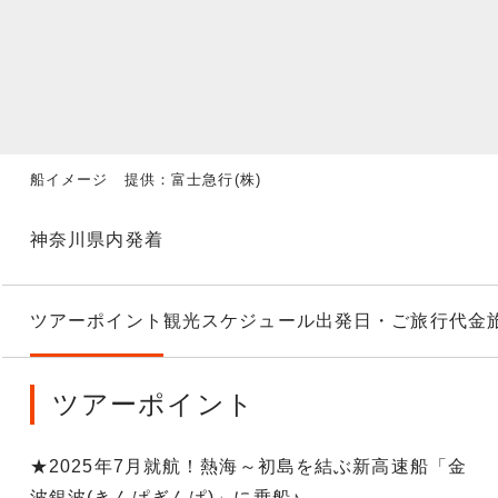
船イメージ 提供：富士急行(株)
神奈川県内発着
ツアーポイント
観光スケジュール
出発日・ご旅行代金
ツアーポイント
★2025年7月就航！熱海～初島を結ぶ新高速船「金
波銀波(きんぱぎんぱ)」に乗船♪