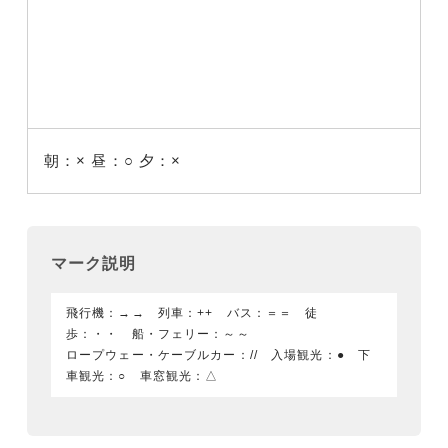
朝：×
昼：○
夕：×
マーク説明
飛行機：→→ 列車：++ バス：＝＝ 徒
歩：・・ 船・フェリー：～～
ロープウェー・ケーブルカー：// 入場観光：● 下
車観光：○ 車窓観光：△