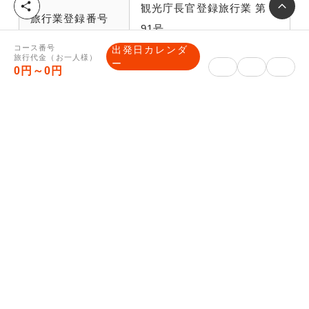
シ
観光庁長官登録旅行業 第
旅行業登録番号
ェ
91号
ア
コース番号
出発日カレンダ
旅行代金（お一人様）
ー
0円～0円
一般社団法人日本旅行業協
所属旅行業協会
会正会員 ボンド保証会員
総合旅行業務取
三國谷 充
扱管理者