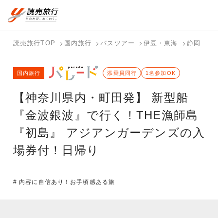
国内旅行トップ
海外旅行トップ
読売旅行TOP
国内旅行
バスツアー
伊豆・東海
静岡
【
バスツアー
海外特集か
個人旅行
テーマから
ホテル・宿
写真から探
国内特集か
国内旅行
を探す
ら探す
（ブーケ）
探す
添乗員同行
を探す
す
1名参加OK
ら探す
を探す
【神奈川県内・町田発】 新型船
テーマから
写真から探
探す
す
『金波銀波』で行く！THE漁師島
『初島』 アジアンガーデンズの入
場券付！日帰り
# 内容に自信あり！お手頃感ある旅