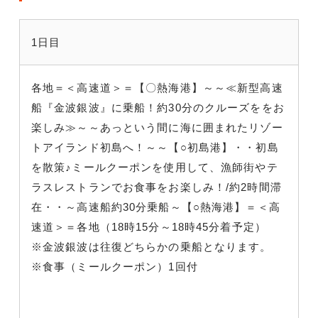
1日目
各地＝＜高速道＞＝【〇熱海港】～～≪新型高速
船『金波銀波』に乗船！約30分のクルーズををお
楽しみ≫～～あっという間に海に囲まれたリゾー
トアイランド初島へ！～～【○初島港】・・初島
を散策♪ミールクーポンを使用して、漁師街やテ
ラスレストランでお食事をお楽しみ！/約2時間滞
在・・～高速船約30分乗船～【○熱海港】＝＜高
速道＞＝各地（18時15分～18時45分着予定）
※金波銀波は往復どちらかの乗船となります。
※食事（ミールクーポン）1回付