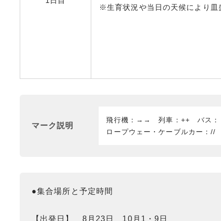
1日目
※生育状況や当日の天候により皿
飛行機：→→ 列車：++ バス
マーク説明
ロープウェー・ケーブルカー：//
●集合場所と予定時間
【出発日】 8月23日 10月1・9日