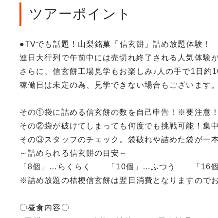
ツアーポイント
●TVでも話題！山梨銘菓「信玄餅」詰め放題体験！
連日大行列で午前中には売切れ終了される人気体験
さらに、信玄餅工場見学もお楽しみ♪人の手で1日約1
稼働日は未定の為、見学できない場合もございます
その①袋に詰める信玄餅の数を自己申告！※要注意！
その②袋が破けてしまっても何度でも挑戦可能！集
その③スタッフのチェック。袋破れや詰めた袋が一
～詰められる信玄餅の目安～
「8個」…らくらく 「10個」…ふつう 「16
※詰め放題の桔梗信玄餅は翌日消費となりますので
〇昼食内容〇