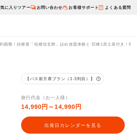
お気に入りツアー
お問い合わせ
お客様サポート
よくある質問
予約困難！桔梗屋「桔梗信玄餅」詰め放題体験と 巨峰1房土産付き！巨
す
国内特集から探す
【バス前方席プラン（1-3列目）】
旅行代金（お一人様）
14,990円～14,990円
放
出発日カレンダーを見る