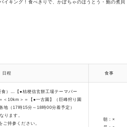
バイキング！食べきりで、かぼちゃのほうとう・鮑の煮貝
日程
食事
昼食）…【●桔梗信玄餅工場テーマパー
＜10km＞＝【●一古園】（巨峰狩り園
地（17時15分～18時00分着予定）
となります。
朝：×
をご持参ください。