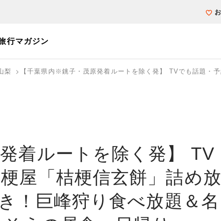
旅行マガジン
山梨
【千葉県内※銚子・茂原発着ルートを除く発】 TVでも話題・
個人旅行（ブーケ）を探す
テーマから探す
ホテル・宿を探
写真から探す
写真から探す
発着ルートを除く発】 TV
桔梗屋「桔梗信玄餅」詰め
付き！巨峰狩り食べ放題＆名