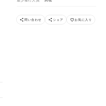
最少催行人員
30名
問い合わせ
シェア
お気に入り
題 ※イメージ 画像提供：桔梗屋