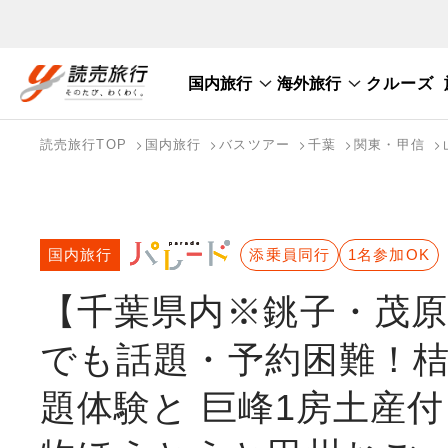
国内旅行
海外旅行
クルーズ
国内旅行トップ
海外旅行トップ
読売旅行TOP
国内旅行
バスツアー
千葉
関東・甲信
バスツアーを探す
海外特集から探す
テーマから探す
国内旅行
添乗員同行
1名参加OK
【千葉県内※銚子・茂原
でも話題・予約困難！
題体験と 巨峰1房土産