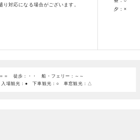
昼：○
盛り対応になる場合がございます。
夕：×
：＝＝ 徒歩：・・ 船・フェリー：～～
 入場観光：● 下車観光：○ 車窓観光：△