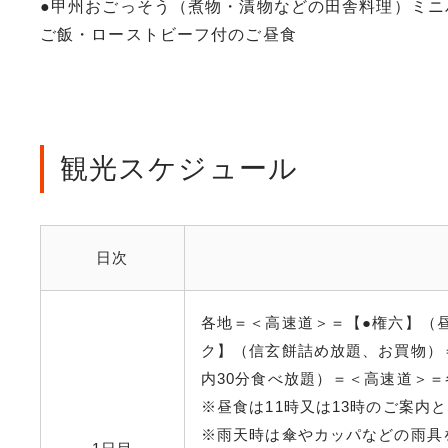
●甲州おごっそう（煮物・漬物などの田舎料理）ミニ
ご飯・ローストビーフ付のご昼食
観光スケジュール
日次
各地＝＜高速道＞＝【●権六】（
ク】（信玄餅詰め放題、お買物）＝
内30分食べ放題）＝＜高速道＞＝各
※昼食は11時又は13時のご案内
※雨天時は傘やカッパなどの雨具