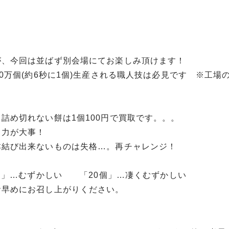
が、今回は並ばず別会場にてお楽しみ頂けます！
0万個(約6秒に1個)生産される職人技は必見です ※工場
。
詰め切れない餅は1個100円で買取です。。。
中力が大事！
本結び出来ないものは失格…。再チャレンジ！
個」…むずかしい 「20個」…凄くむずかしい
お早めにお召し上がりください。