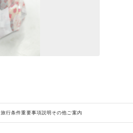
桔梗信玄餅詰め放
金
旅行条件
重要事項説明
その他ご案内