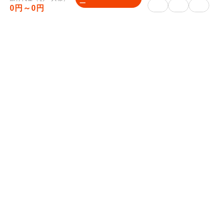
ー
旅行日程表を旅行開始日の前日までに、マイ
0円～0円
ページに表示します。（旅行開始日の5日前
頃に表示できるよう努力いたします。）
なお、最終旅行日程表の表示前であってもお
問合せがあれば、当社は手配状況についてご
説明いたします。
※Webでお申し込みの場合、郵送物はござ
いません。
※観劇観戦などの入場券やJR乗車券がツア
ーに含まれる場合は郵送いたします。
■ご入金方法について
クレジットカード決済、コンビニ決済は、マ
イページをご確認ください。
銀行振込みの場合は、予約完了メールに振込