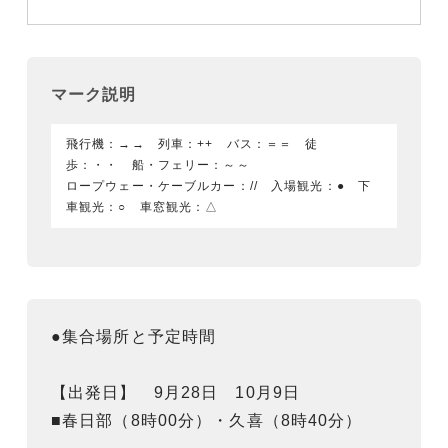
マーク説明
飛行機：→→ 列車：++ バス：＝＝ 徒
歩：・・ 船・フェリー：～～
ロープウェー・ケーブルカー：// 入場観光：● 下
車観光：○ 車窓観光：△
●集合場所と予定時間
【出発日】 9月28日 10月9日
■春日部（8時00分）・久喜（8時40分）