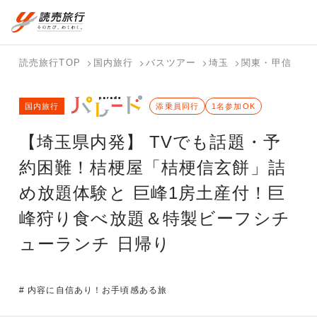
国内旅行トップ
海外旅行トップ
読売旅行TOP
国内旅行
バスツアー
埼玉
関東・甲信
山
バスツアー
海外特集か
個人旅行
テーマから
ホテル・宿
写真から探
国内特集か
国内旅行
を探す
ら探す
（ブーケ）
探す
添乗員同行
を探す
す
1名参加OK
ら探す
を探す
【埼玉県内発】 TVでも話題・予
テーマから
写真から探
探す
す
約困難！桔梗屋「桔梗信玄餅」詰
め放題体験と 巨峰1房土産付！巨
峰狩り食べ放題＆特製ビーフシチ
ューランチ 日帰り
# 内容に自信あり！お手頃感ある旅