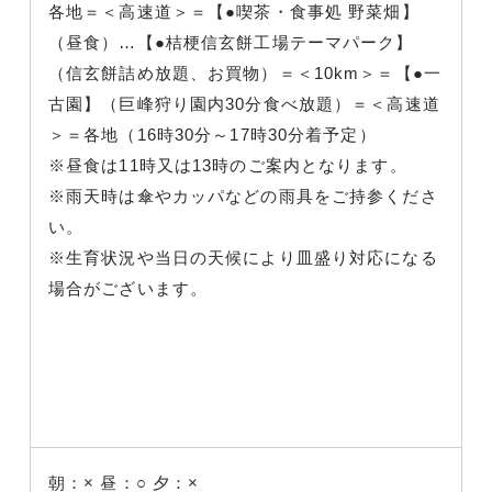
各地＝＜高速道＞＝【●喫茶・食事処 野菜畑】
（昼食）…【●桔梗信玄餅工場テーマパーク】
（信玄餅詰め放題、お買物）＝＜10km＞＝【●一
古園】（巨峰狩り園内30分食べ放題）＝＜高速道
＞＝各地（16時30分～17時30分着予定）
※昼食は11時又は13時のご案内となります。
※雨天時は傘やカッパなどの雨具をご持参くださ
い。
※生育状況や当日の天候により皿盛り対応になる
場合がございます。
朝：×
昼：○
夕：×