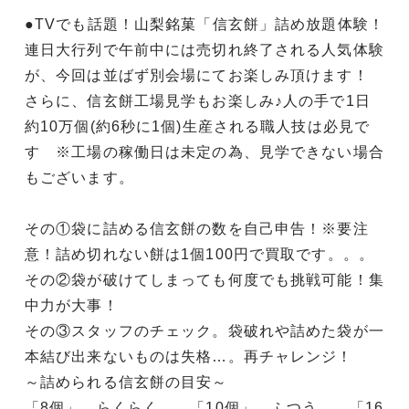
●TVでも話題！山梨銘菓「信玄餅」詰め放題体験！
連日大行列で午前中には売切れ終了される人気体験
が、今回は並ばず別会場にてお楽しみ頂けます！
さらに、信玄餅工場見学もお楽しみ♪人の手で1日
約10万個(約6秒に1個)生産される職人技は必見で
す ※工場の稼働日は未定の為、見学できない場合
もございます。
その①袋に詰める信玄餅の数を自己申告！※要注
意！詰め切れない餅は1個100円で買取です。。。
その②袋が破けてしまっても何度でも挑戦可能！集
中力が大事！
その③スタッフのチェック。袋破れや詰めた袋が一
本結び出来ないものは失格…。再チャレンジ！
～詰められる信玄餅の目安～
「8個」…らくらく 「10個」…ふつう 「16