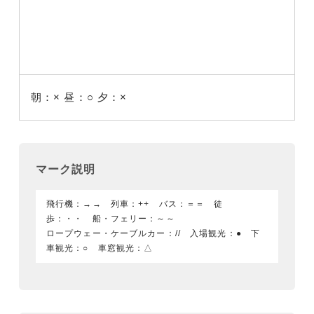
朝：×
昼：○
夕：×
マーク説明
飛行機：→→ 列車：++ バス：＝＝ 徒
歩：・・ 船・フェリー：～～
ロープウェー・ケーブルカー：// 入場観光：● 下
車観光：○ 車窓観光：△