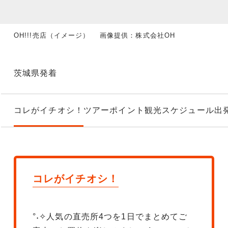
OH!!!売店（イメージ） 画像提供：株式会社OH
茨城県発着
コレがイチオシ！
ツアーポイント
観光スケジュール
出
コレがイチオシ！
°˖✧人気の直売所4つを1日でまとめてご