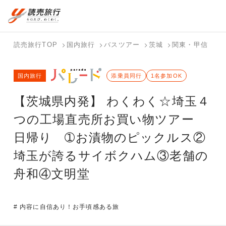
国内旅行トップ
海外旅行トップ
読売旅行TOP
国内旅行
バスツアー
茨城
関東・甲信
埼
バスツアー
海外特集か
個人旅行
テーマから
ホテル・宿
写真から探
国内特集か
国内旅行
を探す
ら探す
（ブーケ）
探す
添乗員同行
を探す
す
1名参加OK
ら探す
を探す
【茨城県内発】 わくわく☆埼玉４
テーマから
写真から探
探す
す
つの工場直売所お買い物ツアー
日帰り ➀お漬物のピックルス②
埼玉が誇るサイボクハム③老舗の
舟和④文明堂
# 内容に自信あり！お手頃感ある旅