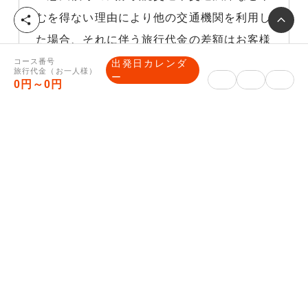
むを得ない理由により他の交通機関を利用し
シ
ェ
た場合、それに伴う旅行代金の差額はお客様
ア
負担になりますので、予めご了承下さい。
コース番号
出発日カレンダ
旅行代金（お一人様）
ー
0円～0円
その他ご案内
【最終旅行日程表・ご入金方法のご
案内】
■最終旅行日程表（確定書面）について
確定した集合場所や時間等が記載された最終
旅行日程表を旅行開始日の前日までに、マイ