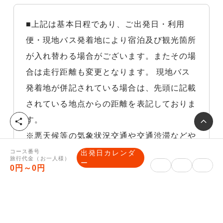
■上記は基本日程であり、ご出発日・利用
便・現地バス発着地により宿泊及び観光箇所
が入れ替わる場合がございます。またその場
合は走行距離も変更となります。 現地バス
発着地が併記されている場合は、先頭に記載
されている地点からの距離を表記しておりま
す。
シ
ェ
※悪天候等の気象状況交通や交通渋滞などや
ア
むを得ない理由により他の交通機関を利用し
コース番号
出発日カレンダ
旅行代金（お一人様）
ー
た場合、それに伴う旅行代金の差額はお客様
0円～0円
負担になりますので、予めご了承下さい。