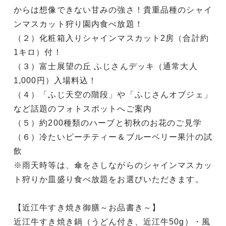
からは想像できない甘みの強さ！貴重品種のシャイ
ンマスカット狩り園内食べ放題！
（２）化粧箱入りシャインマスカット2房（合計約
1キロ）付！
（３）富士展望の丘 ふじさんデッキ（通常大人
1,000円）入場料込！
（４）「ふじ天空の階段」や「ふじさんオブジェ」
など話題のフォトスポットへご案内
（５）約200種類のハーブと初秋のお花のご見学
（６）冷たいピーチティー＆ブルーベリー果汁の試
飲
※雨天時等は、傘をさしながらのシャインマスカッ
ト狩りか皿盛り食べ放題をお選びいただきます。
【近江牛すき焼き御膳～お品書き～】
近江牛すき焼き鍋（うどん付き、近江牛50g）・風