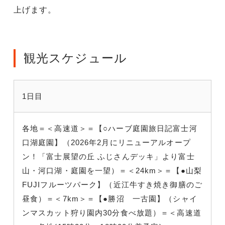
上げます。
観光スケジュール
1日目
各地＝＜高速道＞＝【○ハーブ庭園旅日記富士河
口湖庭園】（2026年2月にリニューアルオープ
ン！「富士展望の丘 ふじさんデッキ」より富士
山・河口湖・庭園を一望）＝＜24km＞＝【●山梨
FUJIフルーツパーク】（近江牛すき焼き御膳のご
昼食）＝＜7km＞＝【●勝沼 一古園】（シャイ
ンマスカット狩り園内30分食べ放題）＝＜高速道