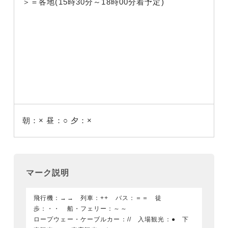
＞＝各地(15時30分～18時00分着予定)
朝：×
昼：○
夕：×
マーク説明
飛行機：→→ 列車：++ バス：＝＝ 徒
歩：・・ 船・フェリー：～～
ロープウェー・ケーブルカー：// 入場観光：● 下