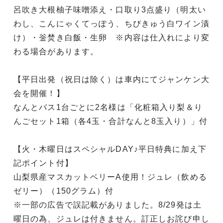
呂吹き大根柚子味噌添え・口取り3点盛り（明太い
わし、こんにゃくてっぽう、ちびきゅう白ワイン漬
け）・釡焚き白飯・生卵 ※内容は仕入れにより変
わる場合があります。
【平日出発（祝日は除く）は車内にてジャンケン大
会を開催！】
なんとバス1台ごとに2名様は「化粧箱入り梨＆り
んごセット1箱（各4玉・合計なんと8玉入り）」付
【火・木曜日はスペシャルDAY♪平日特典に加え下
記ポイント付】
山梨県産マスカットベリーA使用！ジュレ（飲める
ゼリー）（150グラム）付
※一部の広告で誤記載がありました。8/29発は土
曜日の為、ジュレは付きません。訂正しお詫び申し