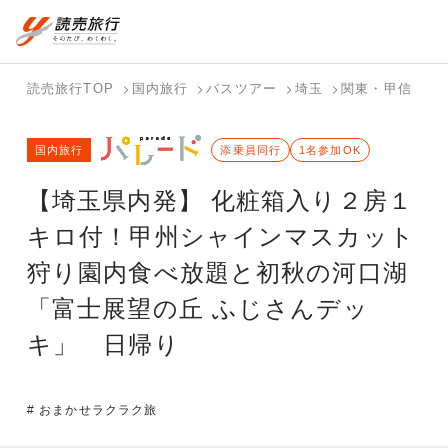
国内旅行トップ
海外旅行トップ
読売旅行TOP
国内旅行
バスツアー
埼玉
関東・甲信
山
バスツアー
海外特集か
個人旅行
テーマから
ホテル・宿
写真から探
国内特集か
国内旅行
を探す
ら探す
（ブーケ）
探す
添乗員同行
を探す
す
1名参加OK
ら探す
を探す
【埼玉県内発】 化粧箱入り２房１
テーマから
写真から探
探す
す
キロ付！甲州シャインマスカット
狩り園内食べ放題と初秋の河口湖
「富士展望の丘 ふじさんデッ
キ」 日帰り
# おまかせラクラク旅