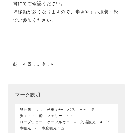
書にてご確認ください。
※移動が多くなりますので、歩きやすい服装・靴
でご参加ください。
朝：×
昼：○
夕：×
マーク説明
飛行機：→→ 列車：++ バス：＝＝ 徒
歩：・・ 船・フェリー：～～
ロープウェー・ケーブルカー：// 入場観光：● 下
車観光：○ 車窓観光：△