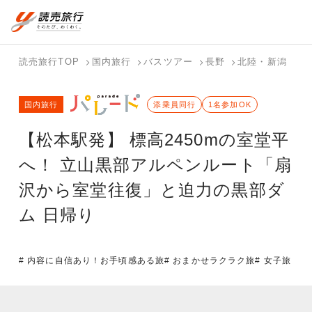
国内旅行トップ
海外旅行トップ
読売旅行TOP
国内旅行
バスツアー
長野
北陸・新潟
富
バスツアー
海外特集か
個人旅行
テーマから
ホテル・宿
写真から探
国内特集か
国内旅行
を探す
ら探す
（ブーケ）
探す
添乗員同行
を探す
す
1名参加OK
ら探す
を探す
【松本駅発】 標高2450mの室堂平
テーマから
写真から探
探す
す
へ！ 立山黒部アルペンルート「扇
沢から室堂往復」と迫力の黒部ダ
ム 日帰り
# 内容に自信あり！お手頃感ある旅
# おまかせラクラク旅
# 女子旅