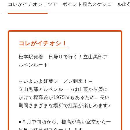
コレがイチオシ！
ツアーポイント
観光スケジュール
出
コレがイチオシ！
松本駅発着 日帰りで行く！立山黒部ア
ルペンルート
～いよいよ紅葉シーズン到来！～
立山黒部アルペンルートは山頂から麓に
かけて標高差が1975ｍもあるため、長い
期間さまざまな場所で紅葉が楽しめます♪
●９月中旬頃から、標高が高い室堂から一
足早い紅葉がスタートします。