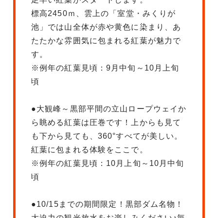
標高2450ｍ、雲上の「室堂・みくりが
池」では山全体が赤や黄色に染まり、あ
たたかな雰囲気に包まれる紅葉が魅力で
す。
※例年の紅葉見頃：9月中旬～10月上旬
頃
●大観峰～黒部平間の立山ロープウェイか
ら眺める紅葉は圧巻です！上からも見て
も下から見ても、360°すべてが美しい。
紅葉に包まれる体験をここで。
※例年の紅葉見頃：10月上旬～10月中旬
頃
●10/15までの期間限定！黒部ダム名物！
大迫力の観光放水をお楽しみください♪毎