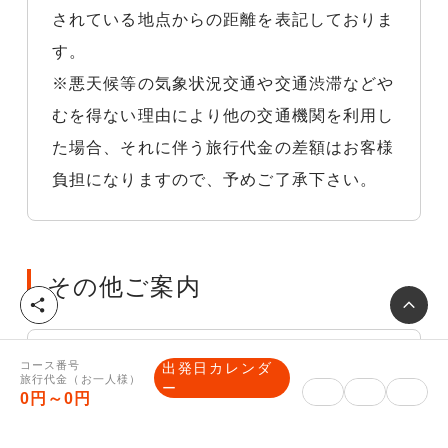
されている地点からの距離を表記しておりま
す。
※悪天候等の気象状況交通や交通渋滞などや
むを得ない理由により他の交通機関を利用し
た場合、それに伴う旅行代金の差額はお客様
負担になりますので、予めご了承下さい。
その他ご案内
シ
ェ
ア
【最終旅行日程表・ご入金方法のご
コース番号
出発日カレンダ
旅行代金（お一人様）
ー
0円～0円
案内】