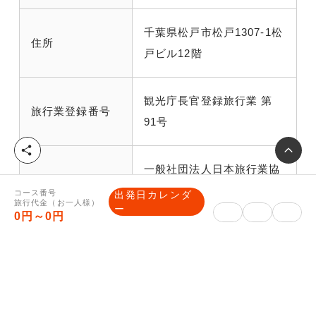
千葉県松戸市松戸1307-1松
住所
戸ビル12階
観光庁長官登録旅行業 第
旅行業登録番号
91号
シ
ェ
一般社団法人日本旅行業協
ア
所属旅行業協会
会正会員 ボンド保証会員
コース番号
出発日カレンダ
旅行代金（お一人様）
ー
0円～0円
総合旅行業務取
三國谷 充
扱管理者