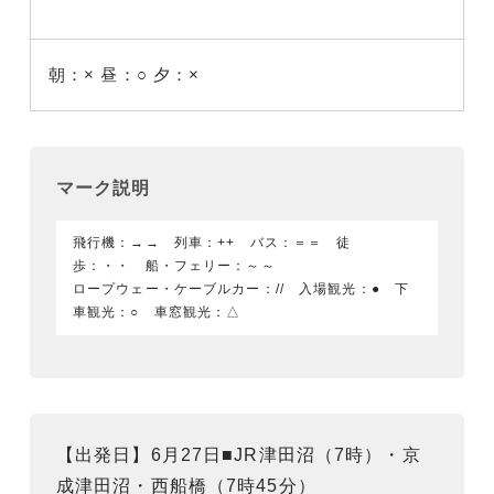
朝：×
昼：○
夕：×
マーク説明
飛行機：→→ 列車：++ バス：＝＝ 徒
歩：・・ 船・フェリー：～～
ロープウェー・ケーブルカー：// 入場観光：● 下
車観光：○ 車窓観光：△
【出発日】6月27日■JR津田沼（7時）・京
成津田沼・西船橋（7時45分）