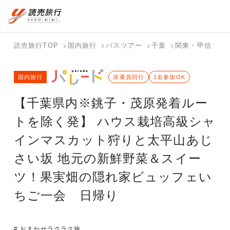
国内旅行トップ
海外旅行トップ
読売旅行TOP
国内旅行
バスツアー
千葉
関東・甲信
栃
バスツアー
海外特集か
個人旅行
テーマから
ホテル・宿
写真から探
国内特集か
国内旅行
を探す
ら探す
（ブーケ）
探す
添乗員同行
を探す
す
1名参加OK
ら探す
を探す
【千葉県内※銚子・茂原発着ルー
テーマから
写真から探
探す
す
トを除く発】 ハウス栽培高級シャ
インマスカット狩りと太平山あじ
さい坂 地元の新鮮野菜＆スイー
ツ！果実畑の隠れ家ビュッフェい
ちご一会 日帰り
# おまかせラクラク旅