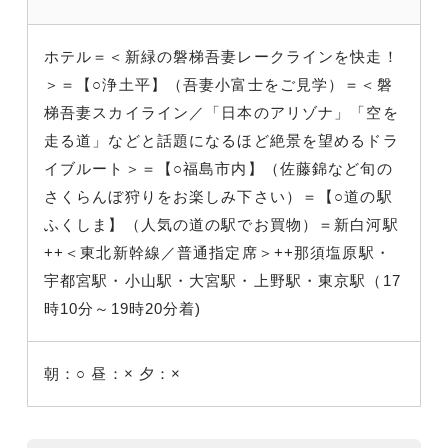
ホテル＝＜新緑の磐梯吾妻レークラインを快走！
＞＝【○浄土平】（吾妻小富士をご見学）＝＜磐
梯吾妻スカイライン／「日本のアリゾナ」「空を
走る道」などと話題になるほど絶景を望めるドラ
イブルート＞＝【○福島市内】（佐藤錦など旬の
さくらんぼ狩りをお楽しみ下さい）＝【○道の駅
ふくしま】（人気の道の駅でお買物）＝新白河駅
++＜東北新幹線／普通指定席＞++那須塩原駅・
宇都宮駅・小山駅・大宮駅・上野駅・東京駅（17
時10分～19時20分着)
朝：○
昼：×
夕：×