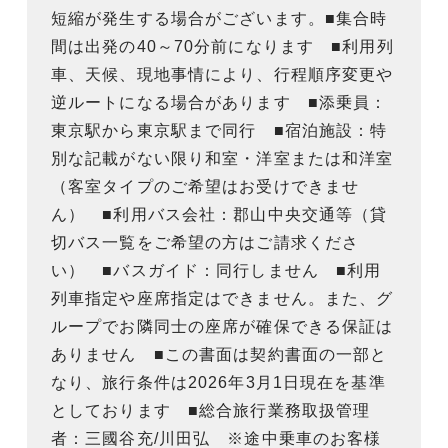
短縮が発生する場合がございます。■集合時
間は出発の40～70分前になります ■利用列
車、天候、現地事情により、行程順序変更や
逆ルートになる場合があります ■添乗員：
東京駅から東京駅まで同行 ■宿泊施設：特
別な記載がない限り和室・洋室または和洋室
（客室タイプのご希望はお受けできませ
ん） ■利用バス会社：郡山中央交通等（貸
切バス一覧をご希望の方はご請求くださ
い） ■バスガイド：同行しません ■利用
列車指定や座席指定はできません。また、グ
ループでお隣同士の座席が確保できる保証は
ありません ■この書面は契約書面の一部と
なり、旅行条件は2026年3月1日現在を基準
としております ■総合旅行業務取扱管理
者：三國谷充/川田弘 ※途中乗車のお客様