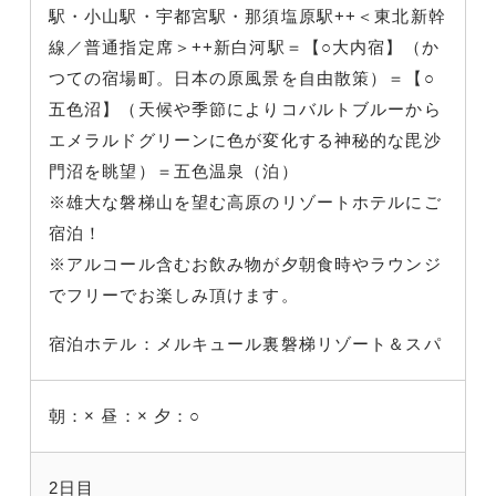
駅・小山駅・宇都宮駅・那須塩原駅++＜東北新幹
線／普通指定席＞++新白河駅＝【○大内宿】（か
つての宿場町。日本の原風景を自由散策）＝【○
五色沼】（天候や季節によりコバルトブルーから
エメラルドグリーンに色が変化する神秘的な毘沙
門沼を眺望）＝五色温泉（泊）
※雄大な磐梯山を望む高原のリゾートホテルにご
宿泊！
※アルコール含むお飲み物が夕朝食時やラウンジ
でフリーでお楽しみ頂けます。
宿泊ホテル：メルキュール裏磐梯リゾート＆スパ
朝：×
昼：×
夕：○
2日目