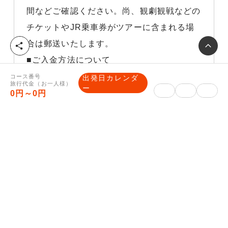
間などご確認ください。尚、観劇観戦などの
チケットやJR乗車券がツアーに含まれる場
合は郵送いたします。
シ
ェ
■ご入金方法について
ア
クレジットカード決済、コンビニ決済、
コース番号
出発日カレンダ
旅行代金（お一人様）
ー
PayPay決済は、マイページをご確認くださ
0円～0円
い。
銀行振込みの場合は、予約完了メールに振込
先口座を記載いたします。
旅行企画・実施