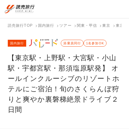
国内旅行トップ
海外旅行トップ
読売旅行TOP
国内旅行
ツアー
関東・甲信
東京
東北
バスツアー
海外特集か
個人旅行
テーマから
ホテル・宿
写真から探
国内特集か
国内旅行
を探す
ら探す
（ブーケ）
探す
添乗員同行
を探す
す
1名参加OK
ら探す
を探す
【東京駅・上野駅・大宮駅・小山
テーマから
写真から探
探す
す
駅・宇都宮駅・那須塩原駅発】 オ
ールインクルーシブのリゾートホ
テルにご宿泊！旬のさくらんぼ狩
りと爽やか裏磐梯絶景ドライブ２
日間