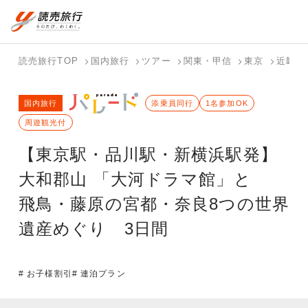
国内旅行トップ
海外旅行トップ
読売旅行TOP
国内旅行
ツアー
関東・甲信
東京
近畿
バスツアー
海外特集か
個人旅行
テーマから
ホテル・宿
写真から探
国内特集か
国内旅行
を探す
ら探す
（ブーケ）
探す
添乗員同行
を探す
す
1名参加OK
ら探す
を探す
周遊観光付
テーマから
写真から探
【東京駅・品川駅・新横浜駅発】
探す
す
大和郡山 「大河ドラマ館」と
飛鳥・藤原の宮都・奈良8つの世界
遺産めぐり 3日間
# お子様割引
# 連泊プラン