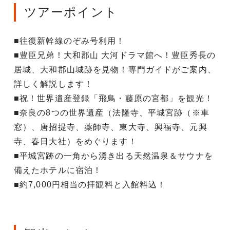
ツアーポイント
■往復新幹線のぞみ号利用！
■豊臣兄弟！大和郡山 大河ドラマ館へ！豊臣秀長の
居城、大和郡山城跡を見物！専門ガイドがご案内、
詳しく解説します！
■祝！世界遺産登録「飛鳥・藤原の宮都」を観光！
■奈良の8つの世界遺産（法隆寺、平城宮跡（※車
窓）、唐招提寺、薬師寺、東大寺、興福寺、元興
寺、春日大社）をめぐります！
■平城宮跡の一角から湧き出る天然温泉＆サウナを
備えたホテルに宿泊！
■約7,000円相当の拝観料と入館料込！