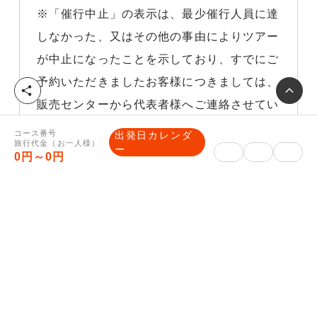
※「催行中止」の表示は、最少催行人員に達
しなかった、又はその他の事由によりツアー
が中止になったことを示しており、すでにご
予約いただきましたお客様につきましては、
シ
販売センターから代表者様へご連絡させてい
ェ
ア
ただきますので、
コース番号
出発日カレンダ
旅行代金（お一人様）
しばらくお待ち下さい。
ー
0円～0円
※受付中の表示でも、旅行代金別、部屋タイ
プ別、乗車場所により残席がなく予約がとれ
ない場合があります。
詳細をお調べ致しますので、販売センターま
でお問合せ下さい。
※また、ご予約完了までに満席となる場合が
ありますので予めご了承下さい。