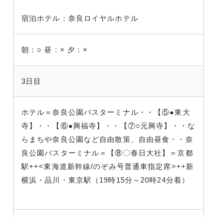
宿泊ホテル：奈良ロイヤルホテル
朝：○
昼：×
夕：×
3日目
ホテル＝奈良公園バスターミナル・・【⑤●東大
寺】・・【⑥●興福寺】・・【⑦○元興寺】・・な
らまちや奈良公園など自由散策、自由昼食・・奈
良公園バスターミナル＝【⑧〇春日大社】＝京都
駅++<東海道新幹線/のぞみ号普通車指定席>++新
横浜・品川・東京駅（19時15分～20時24分着）