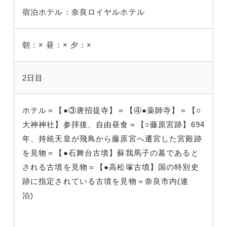
宿泊ホテル：奈良ロイヤルホテル
朝：×
昼：×
夕：×
2日目
ホテル＝【●③唐招提寺】＝【④●薬師寺】＝【○
大神神社】参拝後、自由昼食＝【○藤原宮跡】694
年、持統天皇が飛鳥から藤原宮へ遷宮した宮殿跡
を見物＝【●石舞台古墳】蘇我馬子の墓であると
される古墳を見物＝【●高松塚古墳】国の特別史
跡に指定されている古墳を見物＝奈良市内(連
泊)