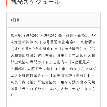
観光スケジュール
1日目
東京駅（8時24分～9時24分発）品川・新横浜++<
東海道新幹線/のぞみ号普通車指定席>++京都駅＝
（途中のSAで自由昼食）＝【①●法隆寺】＝【〇
大和郡山城跡】豊臣秀長が城主として治めた大和
郡山城跡を専門ガイドがご案内＝【●豊臣兄弟！
大和郡山 大河ドラマ館】（主催 秀長さんプロジ
ェクト推進協議会）＝【②平城宮跡（車窓）】＝
奈良市内（泊）平城宮跡の一角から湧き出る天然
温泉「ラ・ロイヤル・スパ」＆サウナでごゆっく
り！