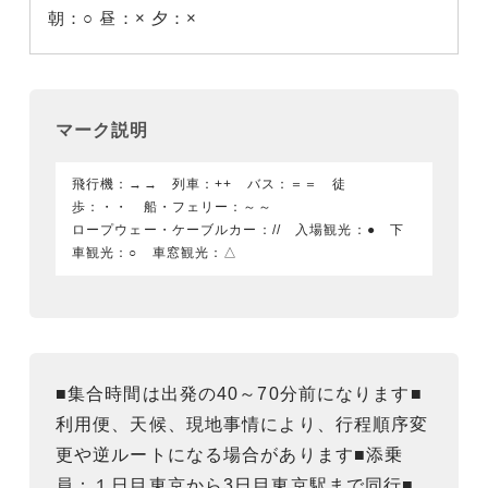
朝：○
昼：×
夕：×
マーク説明
飛行機：→→ 列車：++ バス：＝＝ 徒
歩：・・ 船・フェリー：～～
ロープウェー・ケーブルカー：// 入場観光：● 下
車観光：○ 車窓観光：△
■集合時間は出発の40～70分前になります■
利用便、天候、現地事情により、行程順序変
更や逆ルートになる場合があります■添乗
員：１日目東京から3日目東京駅まで同行■