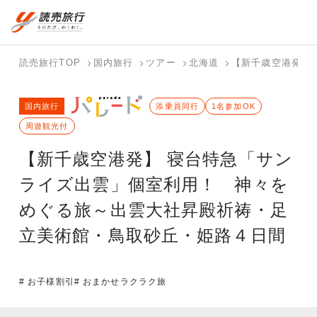
国内旅行トップ
海外旅行トップ
読売旅行TOP
国内旅行
ツアー
北海道
【新千歳空港発】
バスツアー
海外特集か
個人旅行
テーマから
ホテル・宿
写真から探
国内特集か
国内旅行
を探す
ら探す
（ブーケ）
探す
添乗員同行
を探す
す
1名参加OK
ら探す
を探す
周遊観光付
テーマから
写真から探
【新千歳空港発】 寝台特急「サン
探す
す
ライズ出雲」個室利用！ 神々を
めぐる旅～出雲大社昇殿祈祷・足
立美術館・鳥取砂丘・姫路４日間
# お子様割引
# おまかせラクラク旅