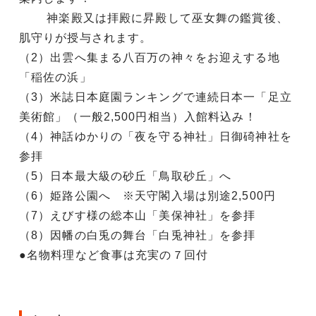
神楽殿又は拝殿に昇殿して巫女舞の鑑賞後、
肌守りが授与されます。
（2）出雲へ集まる八百万の神々をお迎えする地
「稲佐の浜」
（3）米誌日本庭園ランキングで連続日本一「足立
美術館」（一般2,500円相当）入館料込み！
（4）神話ゆかりの「夜を守る神社」日御碕神社を
参拝
（5）日本最大級の砂丘「鳥取砂丘」へ
（6）姫路公園へ ※天守閣入場は別途2,500円
（7）えびす様の総本山「美保神社」を参拝
（8）因幡の白兎の舞台「白兎神社」を参拝
●名物料理など食事は充実の７回付