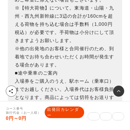
※【特大荷物】について。東海道・山陽・九
州・西九州新幹線に3辺の合計が160cmを超
える荷物を持ち込む場合は手数料（1,000円
税込）が必要です。手荷物は小分けにして頂
きますようお願いします。
※他の出発地のお客様と合同催行のため、到
着地でお待ち合わせいただくお時間が発生す
る場合があります。
■途中乗車のご案内
入場券をご購入のうえ、駅ホーム（乗車口）
までお越しください。入場券代はお客様負担
シ
ェ
となります。商品によっては切符をお送りす
ア
る場合もあります。
コース番号
出発日カレンダ
旅行代金（お一人様）
ー
0円～0円