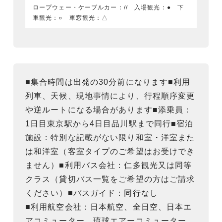
ロープウェー・ケーブルカー：// 入場観光：● 下
車観光：○ 車窓観光：△
■集合時間は出発の30分前になります■利用
列車、天候、現地事情により、行程順序変更
や逆ルートになる場合があります■添乗員：
1日目東京駅から4日目品川駅まで同行■宿泊
施設：特別な記載がない限り和室・洋室また
は和洋室（客室タイプのご希望はお受けでき
ません）■利用バス会社：仁多観光又は同等
クラス（貸切バス一覧をご希望の方はご請求
ください）■バスガイド：同行なし
■利用航空会社：日本航空、全日空、日本エ
アコミューター、琉球エアーコミューター、