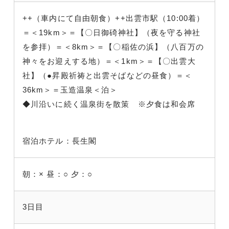
++（車内にて自由朝食）++出雲市駅（10:00着）
＝＜19km＞＝【〇日御碕神社】（夜を守る神社
を参拝）＝＜8km＞＝【〇稲佐の浜】（八百万の
神々をお迎えする地）＝＜1km＞＝【〇出雲大
社】（●昇殿祈祷と出雲そばなどの昼食）＝＜
36km＞＝玉造温泉＜泊＞
◆川沿いに続く温泉街を散策 ※夕食は和会席
宿泊ホテル：長生閣
朝：×
昼：○
夕：○
3日目