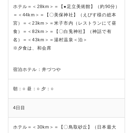
ホテル＝＜28km＞＝【●足立美術館】（約90分）
＝＜44km＞＝【〇美保神社】（えびす様の総本
宮）＝＜23km＞＝米子市内（レストランにて昼
食）＝＜82km＞＝【〇白兎神社】（神話で有
名）＝＜43km＞＝湯村温泉＜泊＞
※夕食は、和会席
宿泊ホテル：井づつや
朝：○
昼：○
夕：○
4日目
ホテル＝＜30km＞＝【〇鳥取砂丘】（日本最大