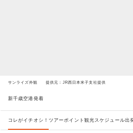
サンライズ外観 提供元：JR西日本米子支社提供
新千歳空港発着
コレがイチオシ！
ツアーポイント
観光スケジュール
出