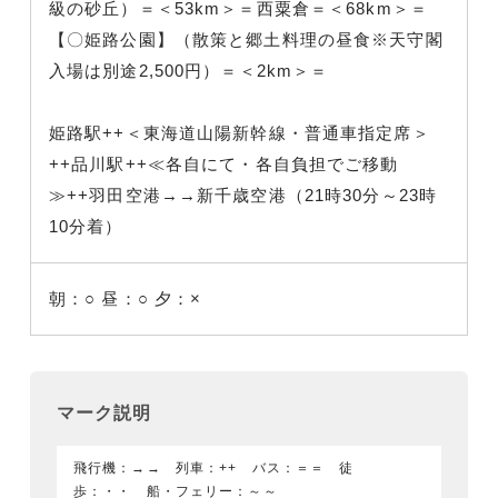
級の砂丘）＝＜53km＞＝西粟倉＝＜68km＞＝
【〇姫路公園】（散策と郷土料理の昼食※天守閣
入場は別途2,500円）＝＜2km＞＝
姫路駅++＜東海道山陽新幹線・普通車指定席＞
++品川駅++≪各自にて・各自負担でご移動
≫++羽田空港→→新千歳空港（21時30分～23時
10分着）
朝：○
昼：○
夕：×
マーク説明
飛行機：→→ 列車：++ バス：＝＝ 徒
歩：・・ 船・フェリー：～～