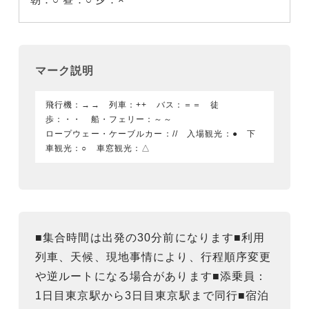
マーク説明
飛行機：→→ 列車：++ バス：＝＝ 徒
歩：・・ 船・フェリー：～～
ロープウェー・ケーブルカー：// 入場観光：● 下
車観光：○ 車窓観光：△
■集合時間は出発の30分前になります■利用
列車、天候、現地事情により、行程順序変更
や逆ルートになる場合があります■添乗員：
1日目東京駅から3日目東京駅まで同行■宿泊