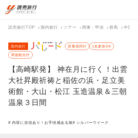
国内旅行トップ
海外旅行トップ
読売旅行TOP
国内旅行
ツアー
関東・甲信
群馬
中国
バスツアー
海外特集か
個人旅行
テーマから
ホテル・宿
写真から探
国内特集か
国内旅行
を探す
ら探す
（ブーケ）
探す
添乗員同行
を探す
す
1名参加OK
ら探す
を探す
周遊観光付
テーマから
写真から探
【高崎駅発】 神在月に行く！出雲
探す
す
大社昇殿祈祷と稲佐の浜・足立美
術館・大山・松江 玉造温泉＆三朝
温泉３日間
# 内容に自信あり！お手頃感ある旅
# シルバーウイーク