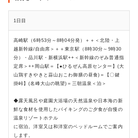
1日目
高崎駅（6時53分～8時04分発）＋＋＜北陸・上
越新幹線/自由席＞＋＋東京駅（8時30分～9時30
分）・品川駅・新横浜駅++＜新幹線のぞみ普通指
定席＞++岡山駅＝【●ひるぜん高原センター】(大
山鶏すきやきと蒜山おこわ御膳の昼食)＝【〇鍵
掛峠】(名峰大山の眺望)＝三朝温泉＜泊＞
◆露天風呂や庭園大浴場の天然温泉や日本海の新
鮮な食材を使用したバイキングのご夕食が自慢の
温泉リゾートホテル
に宿泊。洋室又は和洋室のベッドルームでご案内
します。