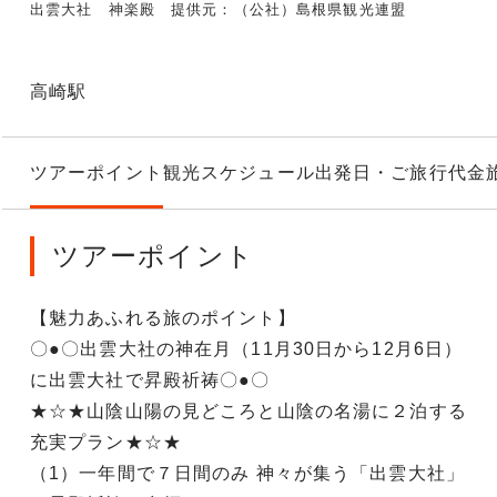
出雲大社 神楽殿 提供元：（公社）島根県観光連盟
高崎駅
ツアーポイント
観光スケジュール
出発日・ご旅行代金
ツアーポイント
【魅力あふれる旅のポイント】
〇●〇出雲大社の神在月（11月30日から12月6日）
に出雲大社で昇殿祈祷〇●〇
★☆★山陰山陽の見どころと山陰の名湯に２泊する
充実プラン★☆★
（1）一年間で７日間のみ 神々が集う「出雲大社」