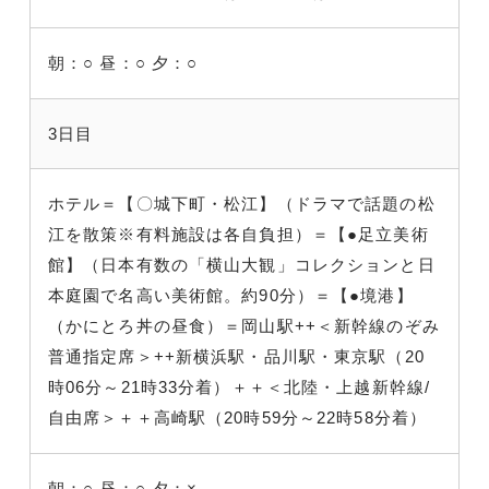
朝：○
昼：○
夕：○
3日目
ホテル＝【〇城下町・松江】（ドラマで話題の松
江を散策※有料施設は各自負担）＝【●足立美術
館】（日本有数の「横山大観」コレクションと日
本庭園で名高い美術館。約90分）＝【●境港】
（かにとろ丼の昼食）＝岡山駅++＜新幹線のぞみ
普通指定席＞++新横浜駅・品川駅・東京駅（20
時06分～21時33分着）＋＋＜北陸・上越新幹線/
自由席＞＋＋高崎駅（20時59分～22時58分着）
朝：○
昼：○
夕：×