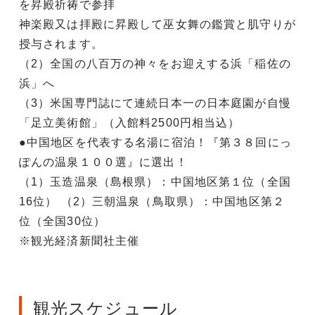
を昇殿祈祷で参拝
神楽殿又は拝殿に昇殿して巫女舞の鑑賞と肌守りが
授与されます。
（2）全国の八百万の神々をお迎えする浜「稲佐の
浜」へ
（3）米国専門誌にて連続日本一の日本庭園が自慢
「足立美術館」（入館料2500円相当込）
●中国地区を代表する名湯に宿泊！『第３８回にっ
ぽんの温泉１００選』に選出！
（1）玉造温泉（島根県）：中国地区第１位（全国
16位） （2）三朝温泉（鳥取県）：中国地区第２
位（全国30位）
※観光経済新聞社主催
観光スケジュール