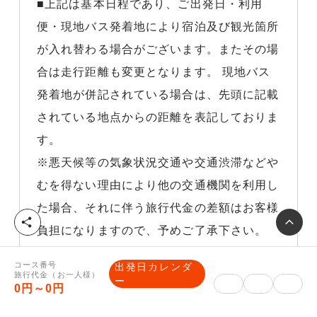
■上記は基本日程であり、ご出発日・利用
便・現地バス発着地により宿泊及び観光箇所
が入れ替わる場合がございます。またその場
合は走行距離も変更となります。 現地バス
発着地が併記されている場合は、先頭に記載
されている地点からの距離を表記しておりま
す。
※悪天候等の気象状況交通や交通渋滞などや
むを得ない理由により他の交通機関を利用し
た場合、それに伴う旅行代金の差額はお客様
シ
負担になりますので、予めご了承下さい。
ェ
ア
コース番号
出発日カレンダ
旅行代金（お一人様）
ー
0円～0円
その他ご案内