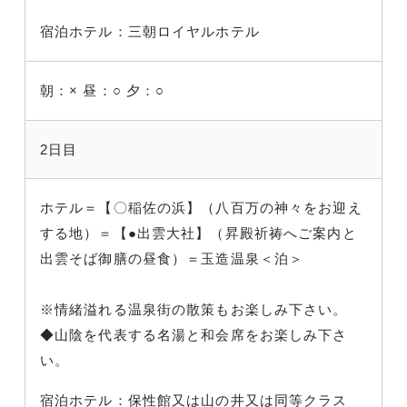
宿泊ホテル：三朝ロイヤルホテル
朝：×
昼：○
夕：○
2日目
ホテル＝【〇稲佐の浜】（八百万の神々をお迎え
する地）＝【●出雲大社】（昇殿祈祷へご案内と
出雲そば御膳の昼食）＝玉造温泉＜泊＞
※情緒溢れる温泉街の散策もお楽しみ下さい。
◆山陰を代表する名湯と和会席をお楽しみ下さ
い。
宿泊ホテル：保性館又は山の井又は同等クラス