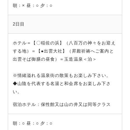
朝：×
昼：○
夕：○
2日目
ホテル＝【〇稲佐の浜】（八百万の神々をお迎え
する地）＝【●出雲大社】（昇殿祈祷へご案内と
出雲そば御膳の昼食）＝玉造温泉＜泊＞
※情緒溢れる温泉街の散策もお楽しみ下さい。
◆山陰を代表する名湯と和会席をお楽しみ下さ
い。
宿泊ホテル：保性館又は山の井又は同等クラス
朝：○
昼：○
夕：○