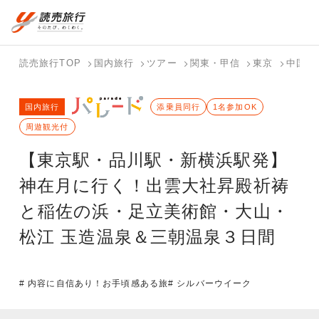
国内旅行トップ
海外旅行トップ
読売旅行TOP
国内旅行
ツアー
関東・甲信
東京
中国
バスツアー
海外特集か
個人旅行
テーマから
ホテル・宿
写真から探
国内特集か
国内旅行
を探す
ら探す
（ブーケ）
探す
添乗員同行
を探す
す
1名参加OK
ら探す
を探す
周遊観光付
テーマから
写真から探
【東京駅・品川駅・新横浜駅発】
探す
す
神在月に行く！出雲大社昇殿祈祷
と稲佐の浜・足立美術館・大山・
松江 玉造温泉＆三朝温泉３日間
# 内容に自信あり！お手頃感ある旅
# シルバーウイーク