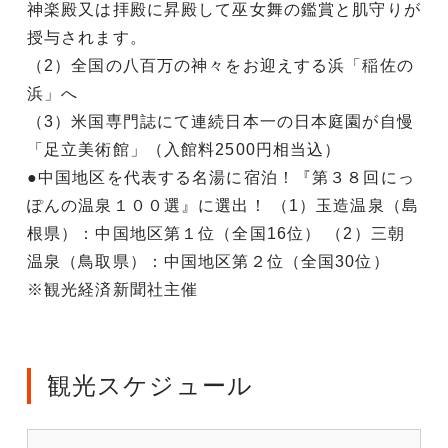
神楽殿又は拝殿に昇殿して巫女舞の鑑賞と肌守りが
授与されます。
（2）全国の八百万の神々をお迎えする浜「稲佐の
浜」へ
（3）米国専門誌にて連続日本一の日本庭園が自慢
「足立美術館」（入館料2500円相当込）
●中国地区を代表する名湯に宿泊！『第３８回にっ
ぽんの温泉１００選』に選出！ （1）玉造温泉（島
根県）：中国地区第１位（全国16位） （2）三朝
温泉（鳥取県）：中国地区第２位（全国30位）
※観光経済新聞社主催
観光スケジュール