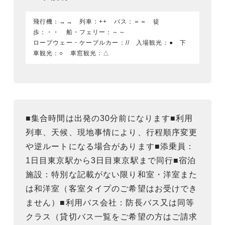
飛行機：→→ 列車：++ バス：＝＝ 徒
歩：・・ 船・フェリー：～～
ロープウェー・ケーブルカー：// 入場観光：● 下
車観光：○ 車窓観光：△
■集合時間は出発の30分前になります■利用
列車、天候、現地事情により、行程順序変更
や逆ルートになる場合があります■添乗員：
1日目東京駅から3日目東京駅まで同行■宿泊
施設：特別な記載がない限り和室・洋室また
は和洋室（客室タイプのご希望はお受けでき
ません）■利用バス会社：防長バス又は同等
クラス（貸切バス一覧をご希望の方はご請求