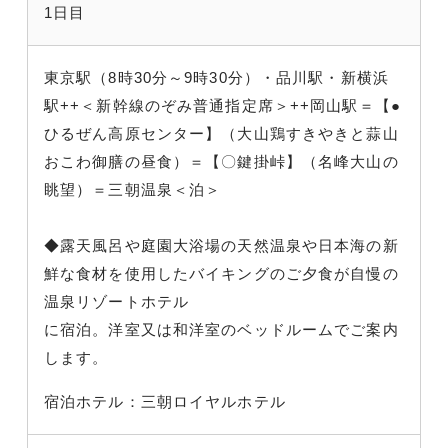
1日目
東京駅（8時30分～9時30分）・品川駅・新横浜
駅++＜新幹線のぞみ普通指定席＞++岡山駅＝【●
ひるぜん高原センター】（大山鶏すきやきと蒜山
おこわ御膳の昼食）＝【〇鍵掛峠】（名峰大山の
眺望）＝三朝温泉＜泊＞
◆露天風呂や庭園大浴場の天然温泉や日本海の新
鮮な食材を使用したバイキングのご夕食が自慢の
温泉リゾートホテル
に宿泊。洋室又は和洋室のベッドルームでご案内
します。
宿泊ホテル：三朝ロイヤルホテル