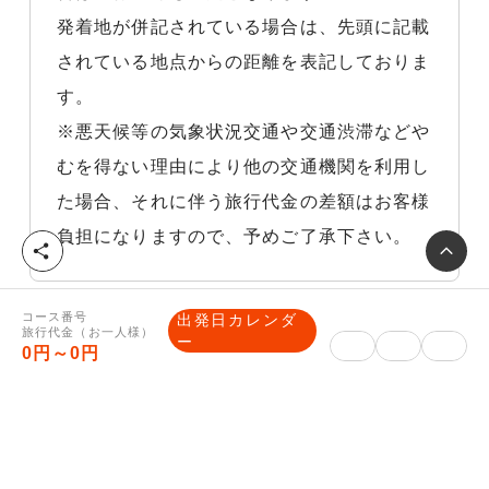
発着地が併記されている場合は、先頭に記載
されている地点からの距離を表記しておりま
す。
※悪天候等の気象状況交通や交通渋滞などや
むを得ない理由により他の交通機関を利用し
た場合、それに伴う旅行代金の差額はお客様
負担になりますので、予めご了承下さい。
シ
ェ
ア
コース番号
出発日カレンダ
旅行代金（お一人様）
ー
その他ご案内
0円～0円
【最終旅行日程表・ご入金方法のご
案内】