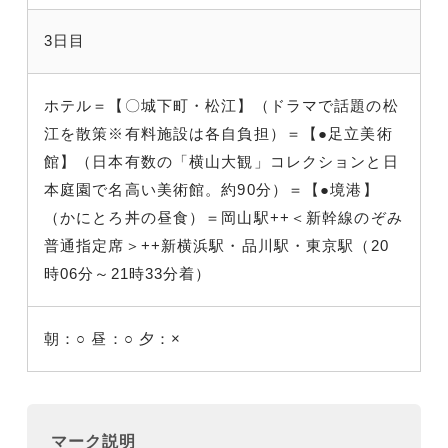
3日目
ホテル＝【〇城下町・松江】（ドラマで話題の松
江を散策※有料施設は各自負担）＝【●足立美術
館】（日本有数の「横山大観」コレクションと日
本庭園で名高い美術館。約90分）＝【●境港】
（かにとろ丼の昼食）＝岡山駅++＜新幹線のぞみ
普通指定席＞++新横浜駅・品川駅・東京駅（20
時06分～21時33分着）
朝：○
昼：○
夕：×
マーク説明