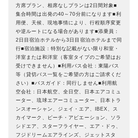
方席プラン、相席なしプランは2日間対象■
集合時間は出発の40～70分前になります■利
用便、天候、現地事情により、行程順序変更
や逆ルートになる場合があります■添乗員：
2日目宿泊ホテルから3日目宿泊ホテルまで同
行■宿泊施設：特別な記載がない限り和室・
洋室または和洋室（客室タイプのご希望はお
受けできません）■利用バス会社：東陽バス
等（貸切バス一覧をご希望の方はご請求くだ
さい）■バスガイド：同行しません■利用航
空会社：日本航空、全日空、日本エアコミュ
ーター、琉球エアーコミューター、日本トラ
ンスオーシャン、ジェイ・エア、IBEX、ス
カイマーク、ピーチ・アビエーション、ソラ
シドエア、スターフライヤー、エア・ドゥ、
フジドリームエアラインズ、ジェットスタ