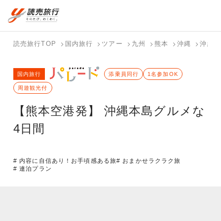
国内旅行トップ
海外旅行トップ
読売旅行TOP
国内旅行
ツアー
九州
熊本
沖縄
沖縄（
バスツアー
海外特集か
個人旅行
テーマから
ホテル・宿
写真から探
国内特集か
国内旅行
を探す
ら探す
（ブーケ）
探す
添乗員同行
を探す
す
1名参加OK
ら探す
を探す
周遊観光付
テーマから
写真から探
【熊本空港発】 沖縄本島グルメな
探す
す
4日間
# 内容に自信あり！お手頃感ある旅
# おまかせラクラク旅
# 連泊プラン