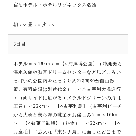
宿泊ホテル：ホテルリゾネックス名護
朝：○
昼：○
夕：○
3日目
ホテル＝＜16km＞＝【○海洋博公園】（沖縄美ら
海水族館や熱帯ドリームセンターなど見どころい
っぱいの公園内をたっぷり約2時間30分自由散
策。有料施設は別途代金）＝＜△古宇利大橋通行
＞（両サイドに広がるエメラルドグリーンの海は
圧巻）＜23km＞＝【○古宇利島】（古宇利ビーチ
から大橋と美ら海の眺望をお楽しみ）＝＜16km
＞＝【○御菓子御殿】（昼食）＝＜32km＞＝【○
万座毛】（広大な「東シナ海」に面したどこまで