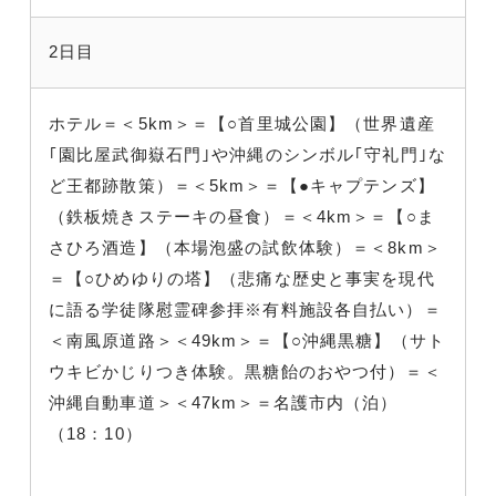
2日目
ホテル＝＜5km＞＝【○首里城公園】（世界遺産
｢園比屋武御嶽石門｣や沖縄のシンボル｢守礼門｣な
ど王都跡散策）＝＜5km＞＝【●キャプテンズ】
（鉄板焼きステーキの昼食）＝＜4km＞＝【○ま
さひろ酒造】（本場泡盛の試飲体験）＝＜8km＞
＝【○ひめゆりの塔】（悲痛な歴史と事実を現代
に語る学徒隊慰霊碑参拝※有料施設各自払い）＝
＜南風原道路＞＜49km＞＝【○沖縄黒糖】（サト
ウキビかじりつき体験。黒糖飴のおやつ付）＝＜
沖縄自動車道＞＜47km＞＝名護市内（泊）
（18：10）