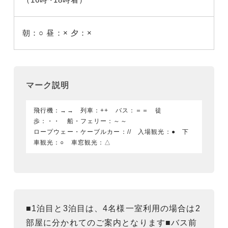
朝：○
昼：×
夕：×
マーク説明
飛行機：→→ 列車：++ バス：＝＝ 徒
歩：・・ 船・フェリー：～～
ロープウェー・ケーブルカー：// 入場観光：● 下
車観光：○ 車窓観光：△
■1泊目と3泊目は、4名様一室利用の場合は2
部屋に分かれてのご案内となります■バス前