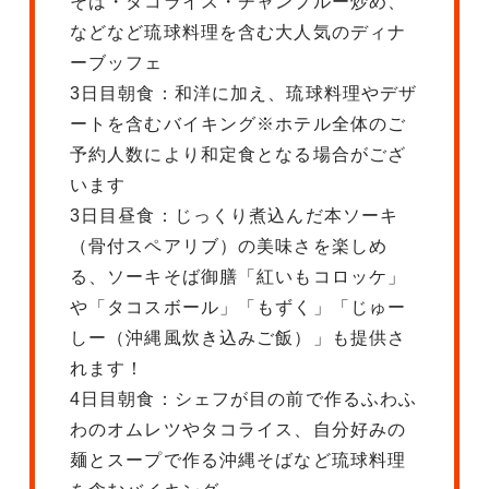
そば・タコライス・チャンプルー炒め、
などなど琉球料理を含む大人気のディナ
ーブッフェ
3日目朝食：和洋に加え、琉球料理やデザ
ートを含むバイキング※ホテル全体のご
予約人数により和定食となる場合がござ
います
3日目昼食：じっくり煮込んだ本ソーキ
（骨付スペアリブ）の美味さを楽しめ
る、ソーキそば御膳「紅いもコロッケ」
や「タコスボール」「もずく」「じゅー
しー（沖縄風炊き込みご飯）」も提供さ
れます！
4日目朝食：シェフが目の前で作るふわふ
わのオムレツやタコライス、自分好みの
麺とスープで作る沖縄そばなど琉球料理