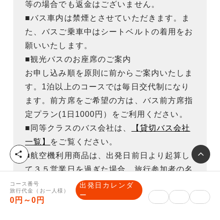
等の場合でも返金はございません。
■バス車内は禁煙とさせていただきます。ま
た、バスご乗車中はシートベルトの着用をお
願いいたします。
■観光バスのお座席のご案内
お申し込み順を原則に前からご案内いたしま
す。1泊以上のコースでは毎日交代制になり
ます。前方席をご希望の方は、バス前方席指
定プラン(1日1000円）をご利用ください。
■同等クラスのバス会社は、
【貸切バス会社
一覧】
をご覧ください。
シ
■航空機利用商品は、出発日前日より起算し
ェ
て３５営業日を過ぎた場合、旅行参加者の名
ア
前・年齢・性別の変更はできません。
コース番号
出発日カレンダ
旅行代金（お一人様）
ー
※ダイヤ変更により、行程が変更になる場合
0円～0円
がございます。