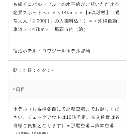
も続くコバルトブルーの水平線がご覧いただける
絶景スポットへ）＝＜14km＞＝【●琉球村】（通
常大人「2,000円」の入園料込！）＝＜沖縄自動
車道＞＜47km＞＝那覇市内（泊）
宿泊ホテル：ロワジールホテル那覇
朝：○
昼：○
夕：×
4日目
ホテル（お客様各自にて那覇空港までお越しくだ
さい。チェックアウトは10時予定。※交通費は各
自様ご負担となります）＝那覇空港→熊本空港
（16時~18時着）