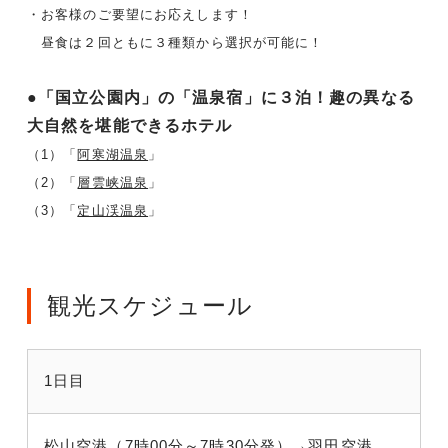
・お客様のご要望にお応えします！
昼食は２回ともに３種類から選択が可能に！
●「国立公園内」の「温泉宿」に３泊！趣の異なる
大自然を堪能できるホテル
（1）「
阿寒湖温泉
」
（2）「
層雲峡温泉
」
（3）「
定山渓温泉
」
観光スケジュール
1日目
松山空港（7時00分～7時30分発）→羽田空港