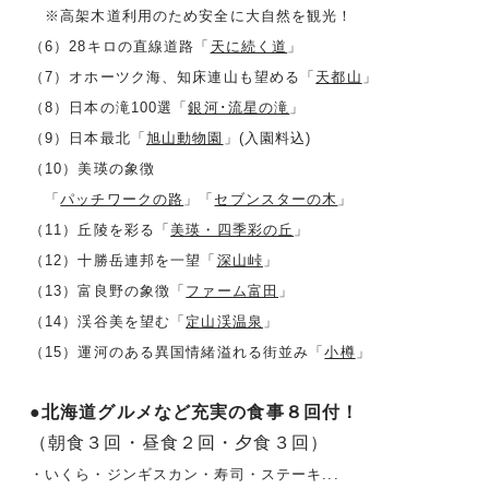
※高架木道利用のため安全に大自然を観光！
（6）28キロの直線道路「
天に続く道
」
（7）オホーツク海、知床連山も望める「
天都山
」
（8）日本の滝100選「
銀河･流星の滝
」
（9）日本最北「
旭山動物園
」(入園料込)
（10）美瑛の象徴
「
パッチワークの路
」「
セブンスターの木
」
（11）丘陵を彩る「
美瑛・四季彩の丘
」
（12）十勝岳連邦を一望「
深山峠
」
（13）富良野の象徴「
ファーム富田
」
（14）渓谷美を望む「
定山渓温泉
」
（15）運河のある異国情緒溢れる街並み「
小樽
」
●北海道グルメなど充実の食事８回付！
（朝食３回・昼食２回・夕食３回）
・いくら・ジンギスカン・寿司・ステーキ...