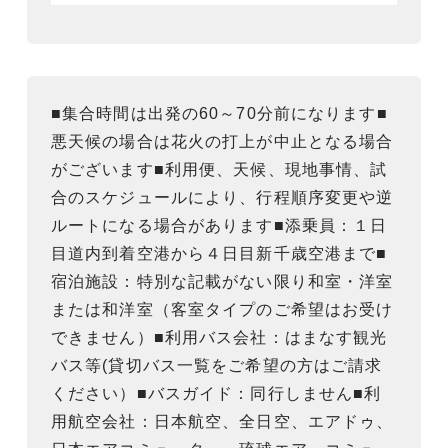
■集合時間は出発の60～70分前になります■
悪天候の場合は花火の打上が中止となる場合
がございます■利用便、天候、現地事情、試
合のスケジュールにより、行程順序変更や逆
ルートになる場合があります■添乗員：１日
目道内到着空港から４日目新千歳空港まで■
宿泊施設：特別な記載がない限り和室・洋室
または和洋室（客室タイプのご希望はお受け
できません）■利用バス会社：はまなす観光
バス等(貸切バス一覧をご希望の方はご請求
ください）■バスガイド：同行しません■利
用航空会社：日本航空、全日空、エアドゥ、