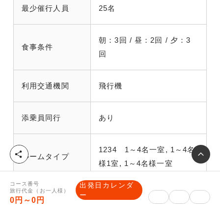
最少催行人員
25名
朝：3回 / 昼：2回 / 夕：3
食事条件
回
利用交通機関
飛行機
添乗員同行
あり
1234 1～4名一室, 1～4名
シ
ルームタイプ
様1室, 1～4名様一室
ェ
ア
コース番号
出発日カレンダ
旅行代金（お一人様）
ー
0円～0円
■各観光地の入場料金表記がある場合、大