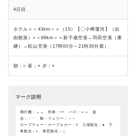
4日目
ホテル＝＜43km＞＝（15）【〇小樽運河】（自
由散策）=＜88km＞＝新千歳空港→羽田空港（乗
継）→松山空港（17時00分～21時30分着）
朝：○
昼：×
夕：×
マーク説明
飛行機：→→ 列車：++ バス：＝＝ 徒
歩：・・ 船・フェリー：～～
ロープウェー・ケーブルカー：// 入場観光：● 下
車観光：○ 車窓観光：△