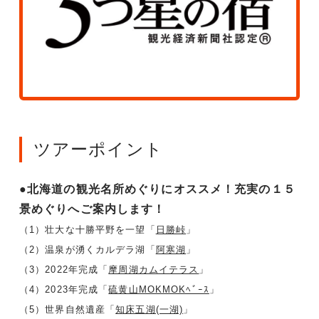
ツアーポイント
●北海道の観光名所めぐりにオススメ！充実の１５
景めぐりへご案内します！
（1）壮大な十勝平野を一望「
日勝峠
」
（2）温泉が湧くカルデラ湖「
阿寒湖
」
（3）2022年完成「
摩周湖カムイテラス
」
（4）2023年完成「
硫黄山MOKMOKﾍﾞｰｽ
」
（5）世界自然遺産「
知床五湖(一湖)
」