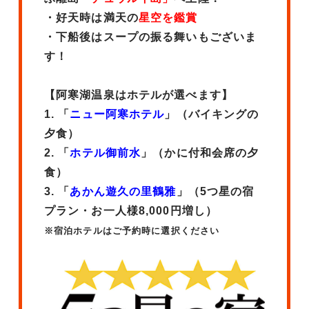
・好天時は満天の
星空を鑑賞
・下船後はスープの振る舞いもございま
す！
【阿寒湖温泉はホテルが選べます】
1. 「
ニュー阿寒ホテル
」（バイキングの
夕食）
2. 「
ホテル御前水
」（かに付和会席の夕
食）
3. 「
あかん遊久の里鶴雅
」（5つ星の宿
プラン・お一人様8,000円増し）
※宿泊ホテルはご予約時に選択ください