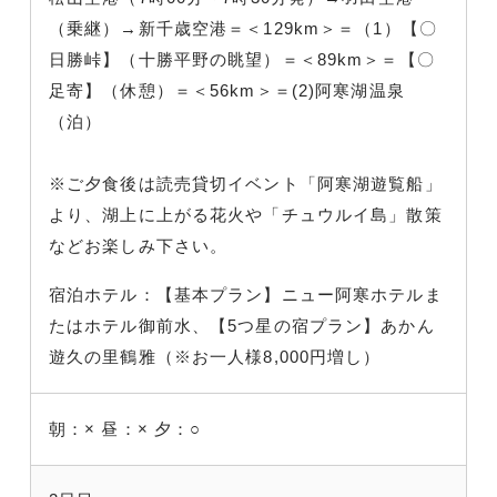
（乗継）→新千歳空港＝＜129km＞＝（1）【〇
日勝峠】（十勝平野の眺望）＝＜89km＞＝【〇
足寄】（休憩）＝＜56km＞＝(2)阿寒湖温泉
（泊）
※ご夕食後は読売貸切イベント「阿寒湖遊覧船」
より、湖上に上がる花火や「チュウルイ島」散策
などお楽しみ下さい。
宿泊ホテル：【基本プラン】ニュー阿寒ホテルま
たはホテル御前水、【5つ星の宿プラン】あかん
遊久の里鶴雅（※お一人様8,000円増し）
朝：×
昼：×
夕：○