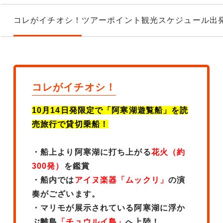
コレがイチオシ！
ツアーポイント
観光スケジュール
出
コレがイチオシ！
10月14日発限定で「阿寒湖遊覧船」を読
売旅行で貸切乗船！
・船上より阿寒湖に打ち上がる
花火（約
300発）
を鑑賞
・船内では
アイヌ楽器「ムックリ」
の演
奏がございます。
・マリモが展示されている阿寒湖に浮か
ぶ離島
「チュウルイ島」
へ上陸！