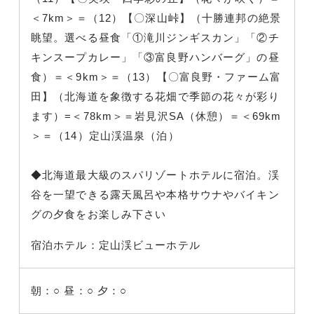
＜7km＞＝（12）【〇深山峠】（十勝連邦の絶景
眺望。選べる昼食「①滝川ジンギスカン」「②チ
キンスープカレー」「③富良野ハンバーグ」の昼
食）＝＜9km＞＝（13）【〇富良野・ファーム富
田】（北海道を象徴する花畑で季節の花々が彩り
ます）=＜78km＞＝岩見沢SA（休憩）＝＜69km
＞＝（14）定山渓温泉（泊）
◆北海道最大級のスパリゾートホテルに宿泊。渓
谷を一望できる露天風呂や本格サウナやバイキン
グの夕食をお楽しみ下さい
宿泊ホテル：定山渓ビューホテル
朝：○
昼：○
夕：○