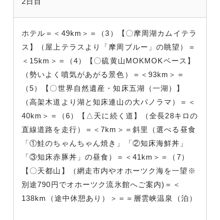
2日目
ホテル＝＜49km＞＝（3）【〇摩周湖カムイテラ
ス】（屋上テラスより「摩周ブルー」の眺望）＝
＜15km＞＝（4）【〇硫黄山MOKMOKベース】
（勢いよく噴気があがる景色）＝＜93km＞＝
（5）【〇世界自然遺産・知床五湖（一湖）】
（高架木道より湖と知床連山の大パノラマ）＝＜
40km＞＝（6）【△天に続く道】（全長28キロの
直線道路を走行）＝＜7km＞＝斜里（選べる昼食
「①鮭のちゃんちゃん焼き」「②知床海鮮丼」
「③知床赤豚丼」の昼食）＝＜41km＞＝（7）
【〇天都山】（網走市内やオホーツク海を一望※
別途790円でオホーツク流氷館へご案内)＝＜
138km（途中休憩あり）＞＝＝層雲峡温泉（泊）