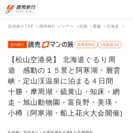
国内旅行トップ
海外旅行トップ
読売旅行TOP
国内旅行
ツアー
四国
愛媛
北海道
【松
バスツアー
海外特集か
個人旅行
テーマから
ホテル・宿
写真から探
国内特集か
国内旅行
を探す
ら探す
（ブーケ）
探す
を探す
す
添乗員同行
1名参加OK
ら探す
を探す
【松山空港発】 北海道ぐるり周
テーマから
写真から探
探す
す
遊 感動の１５景と阿寒湖・層雲
峡・定山渓温泉に泊まる４日間
十勝・摩周湖・硫黄山・知床・網
走・旭山動物園・富良野・美瑛・
小樽（阿寒湖・船上花火大会開催)
# 内容に自信あり！お手頃感ある旅
# お子様割引