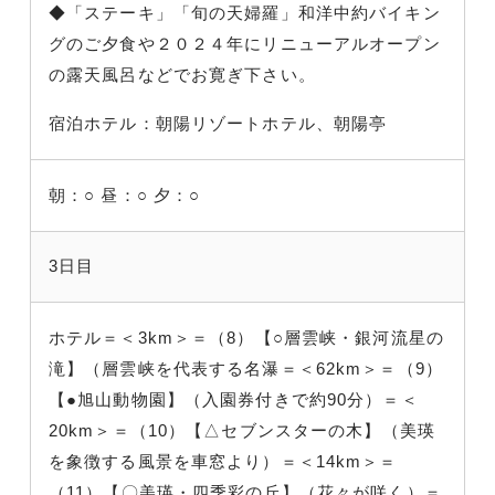
◆「ステーキ」「旬の天婦羅」和洋中約バイキン
グのご夕食や２０２４年にリニューアルオープン
の露天風呂などでお寛ぎ下さい。
宿泊ホテル：朝陽リゾートホテル、朝陽亭
朝：○
昼：○
夕：○
3日目
ホテル＝＜3km＞＝（8）【○層雲峡・銀河流星の
滝】（層雲峡を代表する名瀑＝＜62km＞＝（9）
【●旭山動物園】（入園券付きで約90分）＝＜
20km＞＝（10）【△セブンスターの木】（美瑛
を象徴する風景を車窓より）＝＜14km＞＝
（11）【〇美瑛・四季彩の丘】（花々が咲く）＝