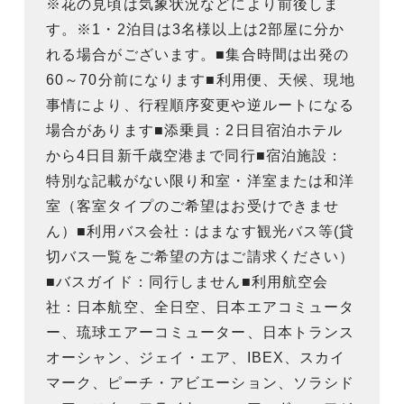
※花の見頃は気象状況などにより前後しま
す。※1・2泊目は3名様以上は2部屋に分か
れる場合がございます。■集合時間は出発の
60～70分前になります■利用便、天候、現地
事情により、行程順序変更や逆ルートになる
場合があります■添乗員：2日目宿泊ホテル
から4日目新千歳空港まで同行■宿泊施設：
特別な記載がない限り和室・洋室または和洋
室（客室タイプのご希望はお受けできませ
ん）■利用バス会社：はまなす観光バス等(貸
切バス一覧をご希望の方はご請求ください）
■バスガイド：同行しません■利用航空会
社：日本航空、全日空、日本エアコミュータ
ー、琉球エアーコミューター、日本トランス
オーシャン、ジェイ・エア、IBEX、スカイ
マーク、ピーチ・アビエーション、ソラシド