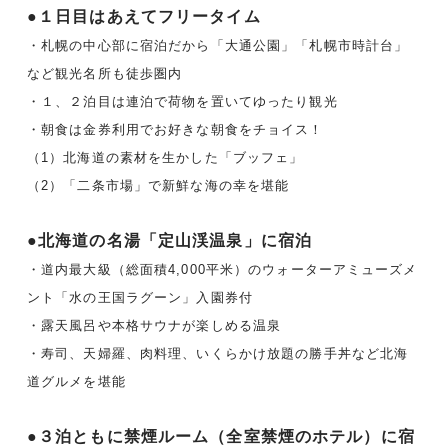
●１日目はあえてフリータイム
・札幌の中心部に宿泊だから「大通公園」「札幌市時計台」
など観光名所も徒歩圏内
・１、２泊目は連泊で荷物を置いてゆったり観光
・朝食は金券利用でお好きな朝食をチョイス！
（1）北海道の素材を生かした「ブッフェ」
（2）「二条市場」で新鮮な海の幸を堪能
●北海道の名湯「定山渓温泉」に宿泊
・道内最大級（総面積4,000平米）のウォーターアミューズメ
ント「水の王国ラグーン」入園券付
・露天風呂や本格サウナが楽しめる温泉
・寿司、天婦羅、肉料理、いくらかけ放題の勝手丼など北海
道グルメを堪能
●３泊ともに禁煙ルーム（全室禁煙のホテル）に宿