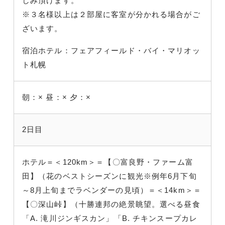
しみ頂けます。
※３名様以上は２部屋に客室が分かれる場合がご
ざいます。
宿泊ホテル：フェアフィールド・バイ・マリオッ
ト札幌
朝：×
昼：×
夕：×
2日目
ホテル＝＜120km＞＝【〇富良野・ファーム富
田】（花のベストシーズンに観光※例年6月下旬
～8月上旬までラベンダーの見頃）＝＜14km＞＝
【〇深山峠】（十勝連邦の絶景眺望。選べる昼食
「A. 滝川ジンギスカン」「B. チキンスープカレ