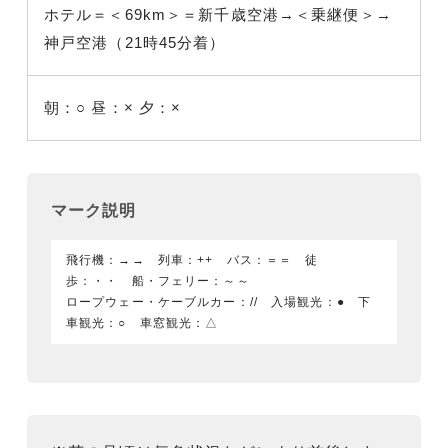
ホテル＝＜69km＞＝新千歳空港→＜乗継便＞→
神戸空港（21時45分着）
朝：○
昼：×
夕：×
マーク説明
飛行機：→→ 列車：++ バス：＝＝ 徒
歩：・・ 船・フェリー：～～
ロープウェー・ケーブルカー：// 入場観光：● 下
車観光：○ 車窓観光：△