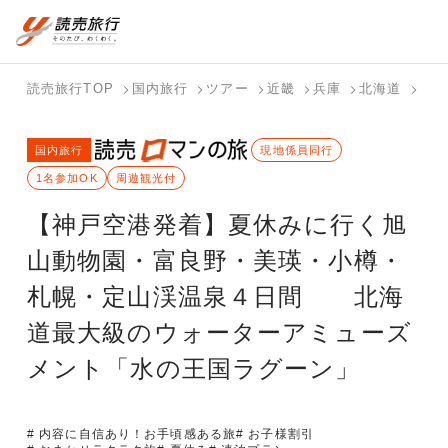
国内旅行トップ
海外旅行トップ
読売旅行TOP
国内旅行
ツアー
近畿
兵庫
北海道
【神
バスツアー
海外特集か
個人旅行
テーマから
ホテル・宿
写真から探
国内特集か
国内旅行
を探す
ら探す
（ブーケ）
探す
を探す
す
現地係員同行
ら探す
を探す
1名参加OK
周遊観光付
テーマから
写真から探
【神戸空港発着】夏休みに行く旭
探す
す
山動物園・富良野・美瑛・小樽・
札幌・定山渓温泉４日間 北海
道最大級のウォーターアミューズ
メント「水の王国ラグーン」
# 内容に自信あり！お手頃感ある旅
# お子様割引