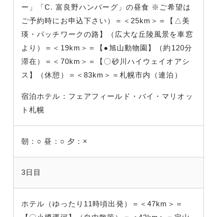
ー」「C. 富良野ハンバーグ」の昼食 ※ご希望は
ご予約時にお申込下さい）＝＜25km＞＝【△美
瑛・パッチワークの路】（広大な丘陵風景を車窓
より）＝＜19km＞＝【●旭山動物園】（約120分
滞在）＝＜70km＞＝【〇砂川ハイウェイオアシ
ス】（休憩）＝＜83km＞＝札幌市内（連泊）
宿泊ホテル：フェアフィールド・バイ・マリオッ
ト札幌
朝：○
昼：○
夕：×
3日目
ホテル（ゆったり11時頃出発）＝＜47km＞＝