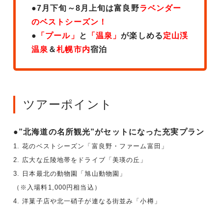
●7月下旬～8月上旬は富良野
ラベンダー
のベストシーズン！
●
「プール」
と
「温泉」
が楽しめる
定山渓
温泉
＆
札幌市内
宿泊
ツアーポイント
●”北海道の名所観光”がセットになった充実プラン
1. 花のベストシーズン「富良野・ファーム富田」
2. 広大な丘陵地帯をドライブ「美瑛の丘」
3. 日本最北の動物園「旭山動物園」
（※入場料1,000円相当込）
4. 洋菓子店や北一硝子が連なる街並み「小樽」