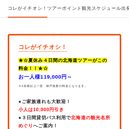
コレがイチオシ！
ツアーポイント
観光スケジュール
出
コレがイチオシ！
★☆夏休み４日間の北海道ツアーがこの
料金！！★☆
お一人様119,000円～
※2名様以上一室・神戸発着の料金となります。
●ご家族連れも大歓迎！
小人は10,000円引き
●３日間貸切バス利用で
北海道の観光名所
めぐり
へご案内！