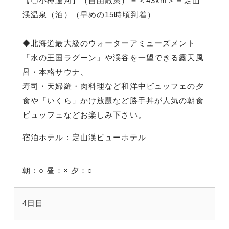
【〇小樽運河】（自由散策）＝＜43km＞＝定山
渓温泉（泊）（早めの15時頃到着）
◆北海道最大級のウォーターアミューズメント
「水の王国ラグーン」や渓谷を一望できる露天風
呂・本格サウナ、
寿司・天婦羅・肉料理など和洋中ビュッフェの夕
食や「いくら」かけ放題など勝手丼が人気の朝食
ビュッフェなどお楽しみ下さい。
宿泊ホテル：定山渓ビューホテル
朝：○
昼：×
夕：○
4日目