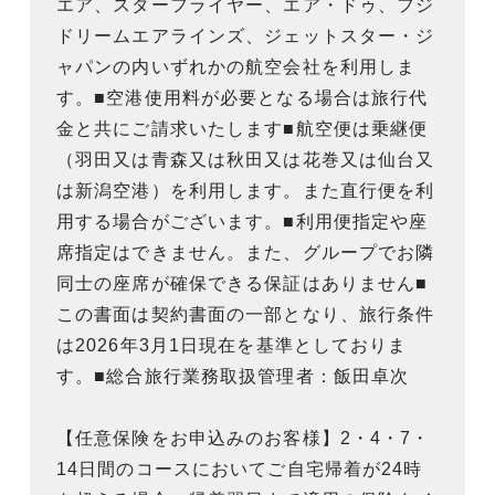
エア、スターフライヤー、エア・ドゥ、フジ
ドリームエアラインズ、ジェットスター・ジ
ャパンの内いずれかの航空会社を利用しま
す。■空港使用料が必要となる場合は旅行代
金と共にご請求いたします■航空便は乗継便
（羽田又は青森又は秋田又は花巻又は仙台又
は新潟空港）を利用します。また直行便を利
用する場合がございます。■利用便指定や座
席指定はできません。また、グループでお隣
同士の座席が確保できる保証はありません■
この書面は契約書面の一部となり、旅行条件
は2026年3月1日現在を基準としておりま
す。■総合旅行業務取扱管理者：飯田卓次
【任意保険をお申込みのお客様】2・4・7・
14日間のコースにおいてご自宅帰着が24時