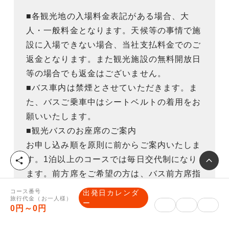
■各観光地の入場料金表記がある場合、大
人・一般料金となります。天候等の事情で施
設に入場できない場合、当社支払料金でのご
返金となります。また観光施設の無料開放日
等の場合でも返金はございません。
■バス車内は禁煙とさせていただきます。ま
た、バスご乗車中はシートベルトの着用をお
願いいたします。
■観光バスのお座席のご案内
お申し込み順を原則に前からご案内いたしま
す。1泊以上のコースでは毎日交代制になり
シ
ェ
ます。前方席をご希望の方は、バス前方席指
ア
定プラン(1日1000円）をご利用ください。
コース番号
出発日カレンダ
旅行代金（お一人様）
■同等クラスのバス会社は、
【貸切バス会社
ー
0円～0円
一覧】
をご覧ください。