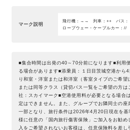
飛行機：→→ 列車：++ バス
マーク説明
ロープウェー・ケーブルカー：//
■集合時間は出発の40～70分前になります■利
る場合があります■添乗員：１日目茨城空港から
り和室・洋室または和洋室（客室タイプのご希望
または同等クラス（貸切バス一覧をご希望の方は
社：スカイマーク■空港使用料が必要となる場合
定はできません。また、グループでお隣同士の座
一部となり、旅行条件は2026年4月20日現在
様に任意の「国内旅行傷害保険」ご加入をお勧め
入をご希望されないお客様は、任意保険料を差し