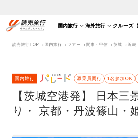
国内旅行
海外旅行
クルーズ
国内旅行トップ
海外旅行トップ
読売旅行TOP
国内旅行
ツアー
関東・甲信
茨城
近畿
バスツアーを探す
海外特集から探す
テーマから探す
国内旅行
添乗員同行
1名参加OK
【茨城空港発】 日本三
り・ 京都・丹波篠山・