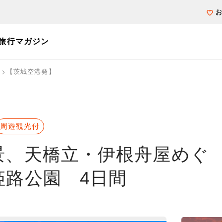
旅行マガジン
【茨城空港発】
個人旅行（ブーケ）を探す
テーマから探す
ホテル・宿を探
写真から探す
写真から探す
周遊観光付
景、天橋立・伊根舟屋めぐ
姫路公園 4日間