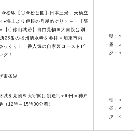
～傘松駅【〇傘松公園】日本三景、天橋立
＜●海上より伊根の舟屋めぐり＞～＝【篠
＝【〇篠山城跡】自由見物※大書院は別
朝：○
札所25番の播州清水寺を参拝＝加東市内
昼：○
ゆっくり！一番人気の自家製ローストビ
夕：○
ング！
ザ東条湖
城を見物※天守閣は別途2,500円＝神戸
朝：○
（12時～15時30分着）
昼：×
夕：×