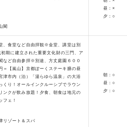
朝：×
昼：×
夕：○
山閣
堂、食堂など自由拝観※金堂、講堂は別
時代初期に建立された重要文化財の三門、ア
閣など自由参拝※別途、方丈庭園６００
円＝【嵐山】京都ぽーくステーキ膳の昼
朝：○
宮津市内（泊）「湯らゆら温泉」の大浴
昼：○
っくり！オールインクルーシブでラウン
夕：○
リンクが飲み放題！夕食、朝食は地元の
ッフェ！
津リゾート＆スパ