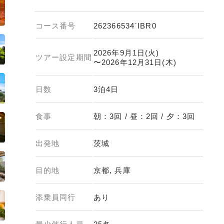
コース番号
262366534`IBR0
2026年9月1日(火)
ツアー設定期間
〜2026年12月31日(木)
日数
3泊4日
食事
朝：3回 / 昼：2回 / 夕：3回
出発地
茨城
目的地
京都, 兵庫
添乗員同行
あり