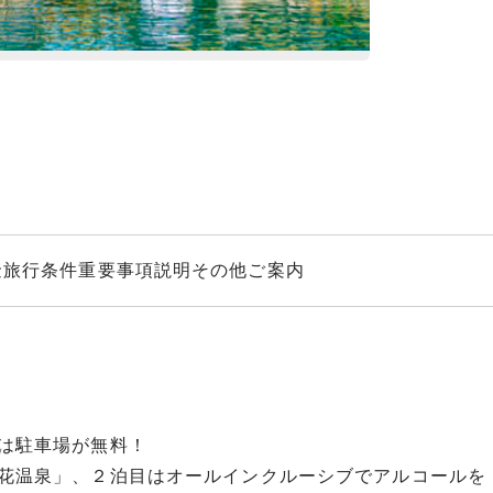
世界遺産・東寺
金
旅行条件
重要事項説明
その他ご案内
は駐車場が無料！
花温泉」、２泊目はオールインクルーシブでアルコールを