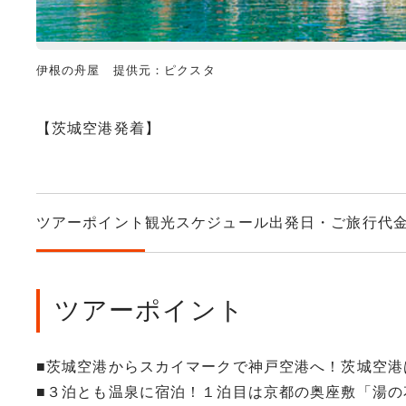
伊根の舟屋 提供元：ピクスタ
【茨城空港発着】
ツアーポイント
観光スケジュール
出発日・ご旅行代
ツアーポイント
■茨城空港からスカイマークで神戸空港へ！茨城空港
■３泊とも温泉に宿泊！１泊目は京都の奥座敷「湯の