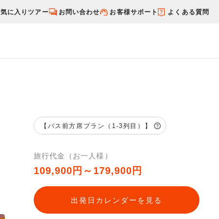
お気に入りツアー
お問い合わせ
お客様サポート
よくある質問
す
国内特集から探す
【バス前方席プラン（1-3列目）】
旅行代金（お一人様）
109,900円～179,900円
出発日カレンダーを見る