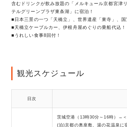
含むドリンクが飲み放題の「メルキュール京都宮津
テルグリーンプラザ東条湖」に宿泊！
■日本三景の一つ「天橋立」、世界遺産「東寺」、国宝
■天橋立ケーブルカー、伊根舟屋めぐりの乗船代込！
■うれしい食事8回付！
観光スケジュール
日次
茨城空港（13時30分～16時）
(泊)京都の奥座敷、湯の花温泉