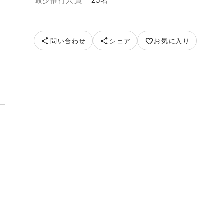
最少催行人員
25名
 提供元：ピクスタ
問い合わせ
シェア
お気に入り