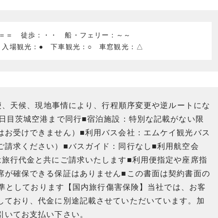
：＝＝ 徒歩：・・ 船・フェリー：～～
 入場観光：● 下車観光：○ 車窓観光：△
用便、天候、現地事情により、行程順序変更や逆ルートにな
4日目茨城空港まで同行■宿泊施設：特別な記載がない限
はお受けできません）■利用バス会社：エムケイ観光バス
ご請求ください）■バスガイド：同行なし■利用航空会
は旅行代金と共にご請求いたします■利用便指定や座席指
席が確保できる保証はありません■この書面は契約書面の
を基準としております【国内旅行傷害保険】当社では、お客
しており、代金に別途記載させていただいています。加
引いてお支払い下さい。