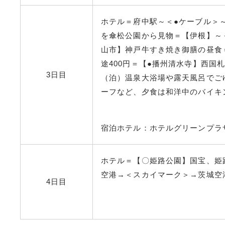
ホテル＝府中駅～＜●ケーブル＞
を傘松公園から見物＝【伊根】～
山市】神戸牛すき焼き御膳の昼食
途400円＝【●播州清水寺】西国
3日目
（泊）温泉大浴場や露天風呂でご
ーフなど、夕食は和洋中のバイキ
宿泊ホテル：ホテルグリーンプラ
ホテル＝【〇姫路公園】国宝、姫路
空港→＜スカイマーク＞→茨城空港
4日目