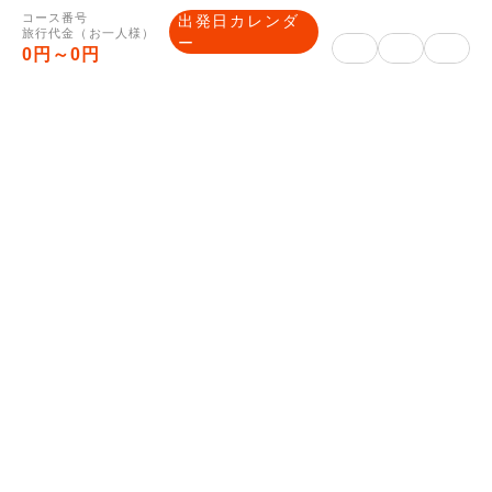
コース番号
出発日カレンダ
確定した集合場所や時間等が記載された最終
旅行代金（お一人様）
ー
0円～0円
旅行日程表を旅行開始日の前日までに、マイ
ページに表示します。（旅行開始日の5日前
頃に表示できるよう努力いたします。）
なお、最終旅行日程表の表示前であってもお
問合せがあれば、当社は手配状況についてご
説明いたします。
※Webでお申し込みの場合、郵送物はござ
いません。
※観劇観戦などの入場券やJR乗車券がツア
ーに含まれる場合は郵送いたします。
■ご入金方法について
クレジットカード決済、コンビニ決済は、マ
イページをご確認ください。