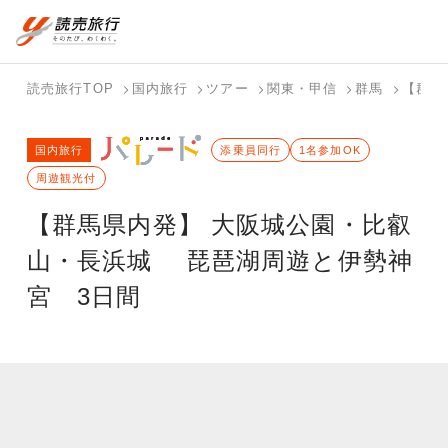
国内旅行トップ
海外旅行トップ
読売旅行TOP
国内旅行
ツアー
関東・甲信
群馬
【群馬
バスツアー
海外特集か
個人旅行
テーマから
ホテル・宿
写真から探
国内特集か
国内旅行
を探す
ら探す
（ブーケ）
探す
添乗員同行
を探す
す
1名参加OK
ら探す
を探す
周遊観光付
テーマから
写真から探
【群馬県内発】 大阪城公園・比叡
探す
す
山・長浜城 琵琶湖周遊と伊勢神
宮 3日間