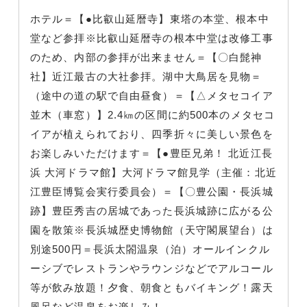
ホテル＝【●比叡山延暦寺】東塔の本堂、根本中
堂など参拝※比叡山延暦寺の根本中堂は改修工事
のため、内部の参拝が出来ません＝【〇白髭神
社】近江最古の大社参拝。湖中大鳥居を見物＝
（途中の道の駅で自由昼食）＝【△メタセコイア
並木（車窓）】2.4㎞の区間に約500本のメタセコ
イアが植えられており、四季折々に美しい景色を
お楽しみいただけます＝【●豊臣兄弟！ 北近江長
浜 大河ドラマ館】大河ドラマ館見学（主催：北近
江豊臣博覧会実行委員会）＝【〇豊公園・長浜城
跡】豊臣秀吉の居城であった長浜城跡に広がる公
園を散策※長浜城歴史博物館（天守閣展望台）は
別途500円＝長浜太閤温泉（泊）オールインクル
ーシブでレストランやラウンジなどでアルコール
等が飲み放題！夕食、朝食ともバイキング！露天
風呂など温泉をお楽しみ！