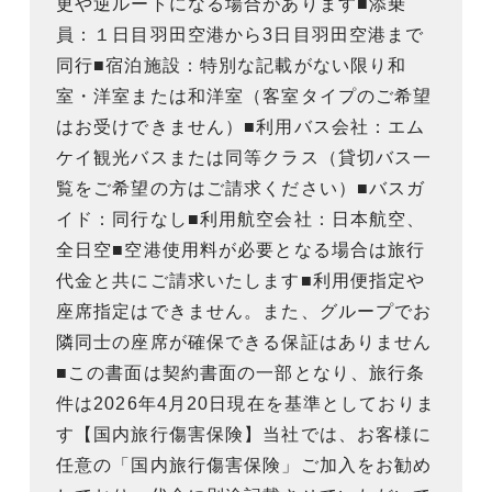
更や逆ルートになる場合があります■添乗
員：１日目羽田空港から3日目羽田空港まで
同行■宿泊施設：特別な記載がない限り和
室・洋室または和洋室（客室タイプのご希望
はお受けできません）■利用バス会社：エム
ケイ観光バスまたは同等クラス（貸切バス一
覧をご希望の方はご請求ください）■バスガ
イド：同行なし■利用航空会社：日本航空、
全日空■空港使用料が必要となる場合は旅行
代金と共にご請求いたします■利用便指定や
座席指定はできません。また、グループでお
隣同士の座席が確保できる保証はありません
■この書面は契約書面の一部となり、旅行条
件は2026年4月20日現在を基準としておりま
す【国内旅行傷害保険】当社では、お客様に
任意の「国内旅行傷害保険」ご加入をお勧め