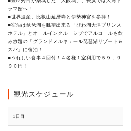
■豊臣秀吉が築城した「大阪城」、長浜では大河ド
ラマ館へ！
■世界遺産、比叡山延暦寺と伊勢神宮を参拝！
■宿泊は琵琶湖を眺望出来る「びわ湖大津プリンス
ホテル」とオールインクルーシブでアルコールも飲
み放題の「グランドメルキュール琵琶湖リゾート＆
スパ」に宿泊！
■うれしい食事４回付！４名様１室利用で５９，９
９０円！
観光スケジュール
1日目