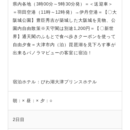
県内各地（3時00分～9時30分発）＝＜送迎車＞
＝羽田空港（11時～12時発）→伊丹空港＝【〇大
阪城公園】豊臣秀吉が築城した大阪城を見物、公
園内自由散策※天守閣は別途1,200円＝【〇新世
界】通天閣のふもとで食べ歩きクーポンを使って
自由夕食＝大津市内（泊）琵琶湖を見下ろす事が
出来るパノラマビューの客室に宿泊！
宿泊ホテル：びわ湖大津プリンスホテル
朝：×
昼：×
夕：○
2日目