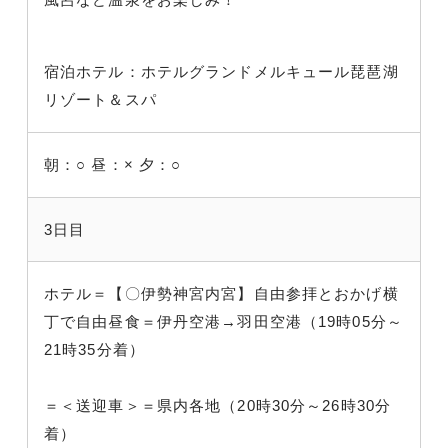
宿泊ホテル：ホテルグランドメルキュール琵琶湖
リゾート＆スパ
朝：○
昼：×
夕：○
3日目
ホテル＝【〇伊勢神宮内宮】自由参拝とおかげ横
丁で自由昼食＝伊丹空港→羽田空港（19時05分～
21時35分着）
＝＜送迎車＞＝県内各地（20時30分～26時30分
着）