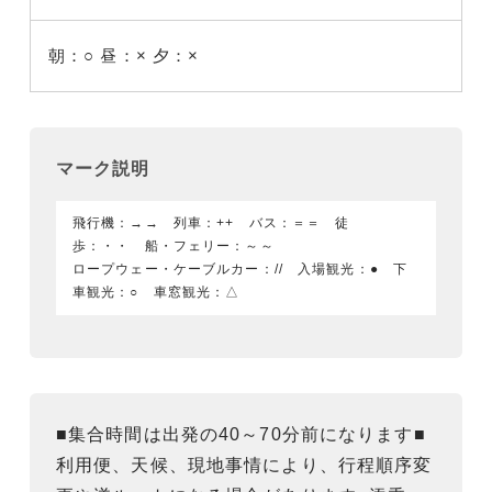
朝：○
昼：×
夕：×
マーク説明
飛行機：→→ 列車：++ バス：＝＝ 徒
歩：・・ 船・フェリー：～～
ロープウェー・ケーブルカー：// 入場観光：● 下
車観光：○ 車窓観光：△
■集合時間は出発の40～70分前になります■
利用便、天候、現地事情により、行程順序変