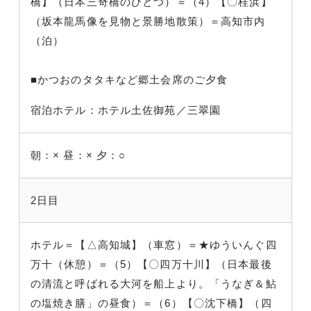
橋】（日本三奇橋のひとつ）＝（4）【〇桂浜】
（坂本龍馬像を見物と景勝地散策）＝高知市内
（泊）
■かつおのタタキなど郷土会席のご夕食
宿泊ホテル：ホテル土佐御苑／三翠園
朝：×
昼：×
夕：○
2日目
ホテル＝【△高知城】（車窓）＝★ゆういんぐ四
万十（休憩）＝（5）【〇四万十川】（日本最後
の清流と呼ばれる大河を船上より。「うなぎ＆鮎
の塩焼き膳」の昼食）＝（6）【〇沈下橋】（四