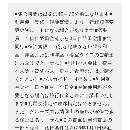
■集合時間は出発の40～70分前になります■
利用便、天候、現地事情により、行程順序変
更や逆ルートになる場合があります■添乗
員：１日目羽田空港から3日目羽田空港まで
同行■宿泊施設：特別な記載がない限り和
室・洋室または和洋室（客室タイプのご希望
はお受けできません）■利用バス会社：徳島
バス等（貸切バス一覧をご希望の方はご請求
ください）■バスガイド：同行あり■利用航
空会社：日本航空、全日空■空港使用料が必
要となる場合は旅行代金と共にご請求いたし
ます■利用便指定や座席指定はできません。
また、グループでお隣同士の座席が確保でき
る保証はありません■この書面は契約書面の
一部となり、旅行条件は2026年1月1日現在