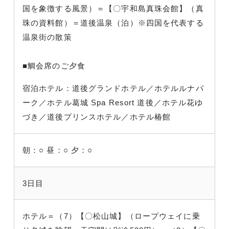
国を象徴する風景）＝【〇宇和島真珠会館】（真
珠の資料館）＝道後温泉（泊）※四国を代表する
温泉街の散策
■鯛会席のご夕食
宿泊ホテル：道後グランドホテル／ホテルルナパ
ーク／ホテル葛城 Spa Resort 道後／ホテル花ゆ
づき／道後プリンスホテル／ホテル椿館
朝：○
昼：○
夕：○
3日目
ホテル＝（7）【〇松山城】（ロープウェイに乗