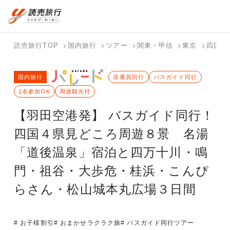
国内旅行トップ
海外旅行トップ
読売旅行TOP
国内旅行
ツアー
関東・甲信
東京
四国
バスツアー
海外特集か
個人旅行
テーマから
ホテル・宿
写真から探
国内特集か
国内旅行
を探す
ら探す
（ブーケ）
探す
添乗員同行
を探す
す
バスガイド同行
ら探す
を探す
1名参加OK
周遊観光付
テーマから
写真から探
【羽田空港発】 バスガイド同行！
探す
す
四国４県見どころ周遊８景 名湯
「道後温泉」宿泊と四万十川・鳴
門・祖谷・大歩危・桂浜・こんぴ
らさん・松山城本丸広場３日間
# お子様割引
# おまかせラクラク旅
# バスガイド同行ツアー