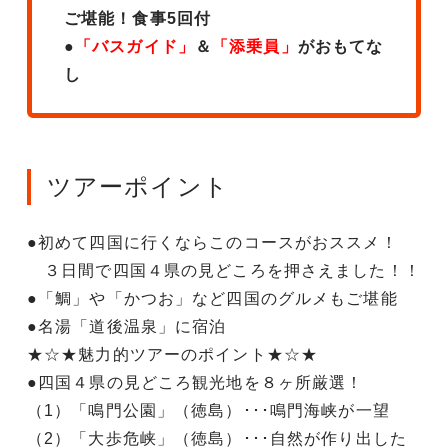
ご堪能！食事5回付
●
「バスガイド」
＆
「添乗員」
がおもてな
し
ツアーポイント
●初めて四国に行くならこのコースがおススメ！
３日間で四国４県の見どころを押さえました！！
●「鯛」や「かつお」など四国のグルメもご堪能
●名湯「道後温泉」に宿泊
★☆★魅力的ツアーのポイント★☆★
●四国４県の見どころ観光地を８ヶ所厳選！
（1）「鳴門公園」（徳島）･･･鳴門海峡が一望
（2）「大歩危峡」（徳島）･･･自然が作り出した