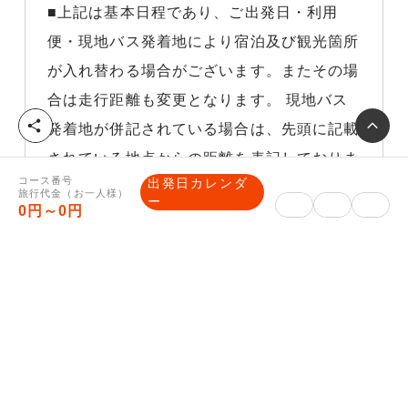
■上記は基本日程であり、ご出発日・利用
便・現地バス発着地により宿泊及び観光箇所
が入れ替わる場合がございます。またその場
合は走行距離も変更となります。 現地バス
シ
発着地が併記されている場合は、先頭に記載
ェ
されている地点からの距離を表記しておりま
ア
コース番号
出発日カレンダ
す。
旅行代金（お一人様）
ー
0円～0円
※悪天候等の気象状況交通や交通渋滞などや
むを得ない理由により他の交通機関を利用し
た場合、それに伴う旅行代金の差額はお客様
負担になりますので、予めご了承下さい。