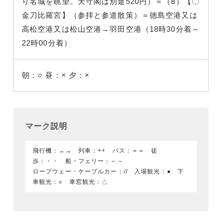
り名城を眺望。天守閣は別途520円）＝（8）【〇
金刀比羅宮】（参拝と参道散策）＝徳島空港又は
高松空港又は松山空港→羽田空港（18時30分着～
22時00分着）
朝：○
昼：×
夕：×
マーク説明
飛行機：→→ 列車：++ バス：＝＝ 徒
歩：・・ 船・フェリー：～～
ロープウェー・ケーブルカー：// 入場観光：● 下
車観光：○ 車窓観光：△