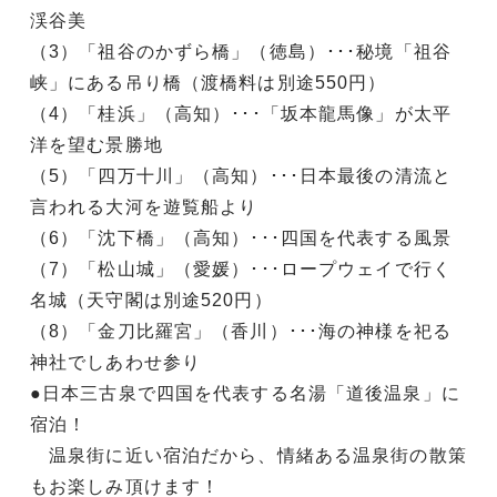
渓谷美
（3）「祖谷のかずら橋」（徳島）･･･秘境「祖谷
峡」にある吊り橋（渡橋料は別途550円）
（4）「桂浜」（高知）･･･「坂本龍馬像」が太平
洋を望む景勝地
（5）「四万十川」（高知）･･･日本最後の清流と
言われる大河を遊覧船より
（6）「沈下橋」（高知）･･･四国を代表する風景
（7）「松山城」（愛媛）･･･ロープウェイで行く
名城（天守閣は別途520円）
（8）「金刀比羅宮」（香川）･･･海の神様を祀る
神社でしあわせ参り
●日本三古泉で四国を代表する名湯「道後温泉」に
宿泊！
温泉街に近い宿泊だから、情緒ある温泉街の散策
もお楽しみ頂けます！