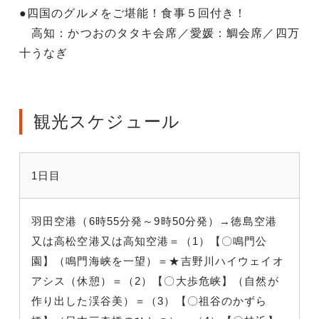
●四国のグルメをご堪能！食事５回付き！
高知：かつおのタタキ会席／愛媛：鯛会席／四万
十うなぎ
観光スケジュール
1日目
羽田空港（6時55分発～9時50分発）→徳島空港
又は高松空港又は高知空港＝（1）【〇鳴門公
園】（鳴門海峡を一望）＝★吉野川ハイウェイオ
アシス（休憩）＝（2）【〇大歩危峡】（自然が
作り出した渓谷美）＝（3）【〇祖谷のかずら