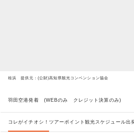
桂浜 提供元：(公財)高知県観光コンベンション協会
羽田空港発着 (WEBのみ クレジット決算のみ)
コレがイチオシ！
ツアーポイント
観光スケジュール
出