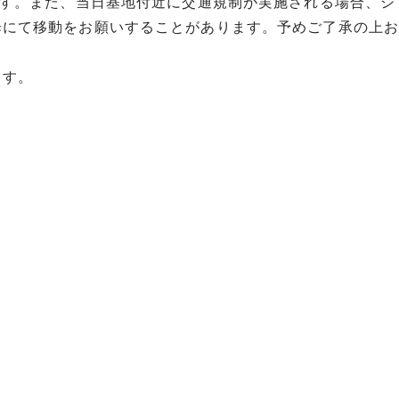
ます。また、当日基地付近に交通規制が実施される場合、シ
歩にて移動をお願いすることがあります。予めご了承の上お
ます。
日程
食事
0分発）++羽田空港乗継++新千歳空港（到
リータイム。自由昼食）＝札幌市内
朝：×