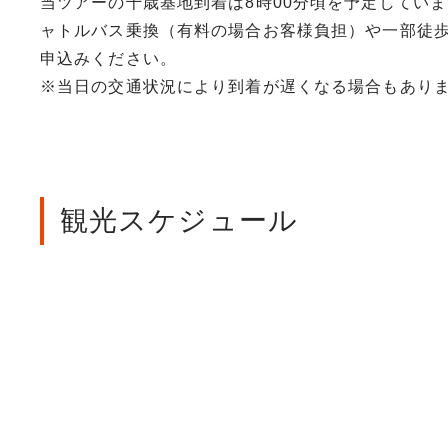
当ツアーの千歳基地到着は8時00分頃を予定してい
ャトルバス乗換（有料の場合お客様負担）や一部徒
申込みください。
※当日の交通状況により到着が遅くなる場合もあり
観光スケジュール
日次
山口宇部空港（7時30分～10時0
着後、15時集合（予定）までフ
（泊）