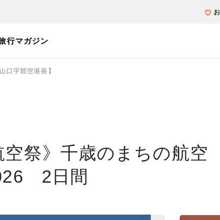
旅行マガジン
山口宇部空港発】
個人旅行（ブーケ）を探す
テーマから探す
ホテル・宿を探
写真から探す
写真から探す
航空祭》千歳のまちの航空
26 2日間