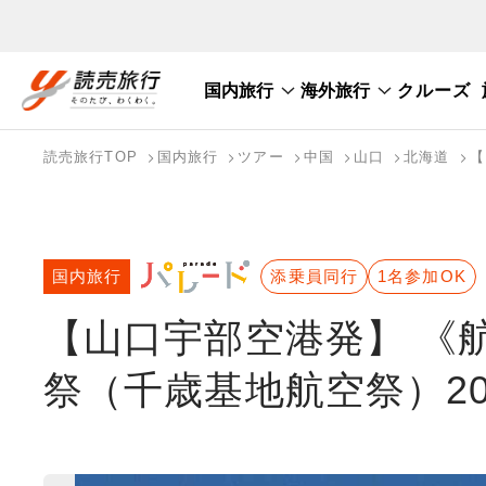
国内旅行
海外旅行
クルーズ
国内旅行トップ
海外旅行トップ
読売旅行TOP
国内旅行
ツアー
中国
山口
北海道
【
バスツアーを探す
海外特集から探す
テーマから探す
国内旅行
添乗員同行
1名参加OK
【山口宇部空港発】 《
祭（千歳基地航空祭）20