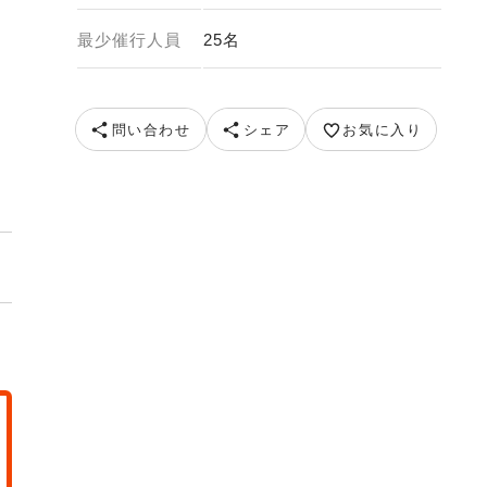
最少催行人員
25名
 提供元 泉 暢英
問い合わせ
シェア
お気に入り