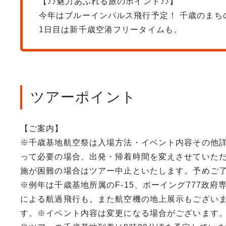
【♪♪魅力あふれる旅のポイント♪♪】
今年はブルーインパルス飛行予定！ 千歳のま
1日目は新千歳空港フリータイムも。
ツアーポイント
【ご案内】
※千歳基地航空祭は入場方法・イベント内容その他詳
って必要の場合、出発・帰着時間を変えさせていた
施が困難の場合はツアー中止といたします。予めご
※例年は千歳基地所属のF-15、ボーイング777政府
による航過飛行も。また航空機の地上展示もござい
す。※イベント内容は変更になる場合がございます