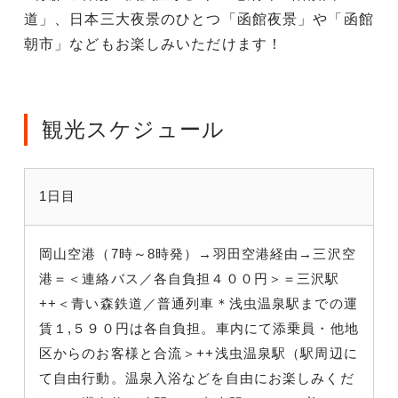
道」、日本三大夜景のひとつ「函館夜景」や「函館
朝市」などもお楽しみいただけます！
観光スケジュール
1日目
岡山空港（7時～8時発）→羽田空港経由→三沢空
港＝＜連絡バス／各自負担４００円＞＝三沢駅
++＜青い森鉄道／普通列車＊浅虫温泉駅までの運
賃１,５９０円は各自負担。車内にて添乗員・他地
区からのお客様と合流
＞++浅虫温泉駅（駅周辺に
て自由行動。温泉入浴などを自由にお楽しみくだ