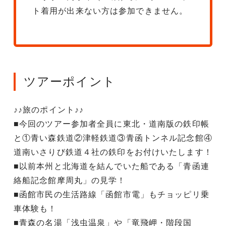
ト着用が出来ない方は参加できません。
ツアーポイント
♪♪旅のポイント♪♪
■今回のツアー参加者全員に東北・道南版の鉄印帳
と①青い森鉄道②津軽鉄道③青函トンネル記念館④
道南いさりび鉄道４社の鉄印をお付けいたします！
■以前本州と北海道を結んでいた船である「青函連
絡船記念館摩周丸」の見学！
■函館市民の生活路線「函館市電」もチョッピリ乗
車体験も！
■青森の名湯「浅虫温泉」や「竜飛岬・階段国