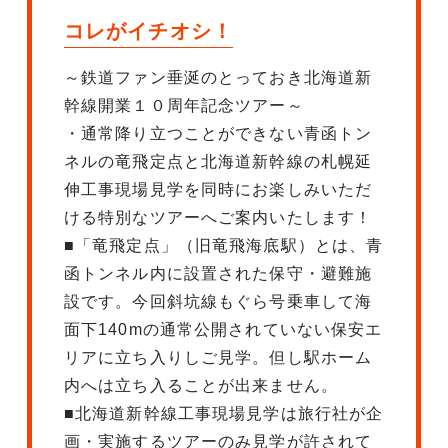
コレがイチオシ！
～鉄道ファン垂涎のとっておき北海道新
幹線開業１０周年記念ツアー～
・通常降り立つことができない青函トン
ネルの竜飛定点と北海道新幹線の札幌延
伸工事現場見学を同時にお楽しみいただ
ける特別なツアーへご案内いたします！
■「竜飛定点」（旧竜飛海底駅）とは、青
函トンネル内に設置された保守・避難施
設です。今回斜坑線もぐら号乗車して海
面下140mの通常公開されていない保安エ
リアに立ち入りしご見学。但し駅ホーム
内へは立ち入ることが出来ません。
■北海道新幹線工事現場見学は旅行社が企
画・実施するツアーのみ見学が許されて