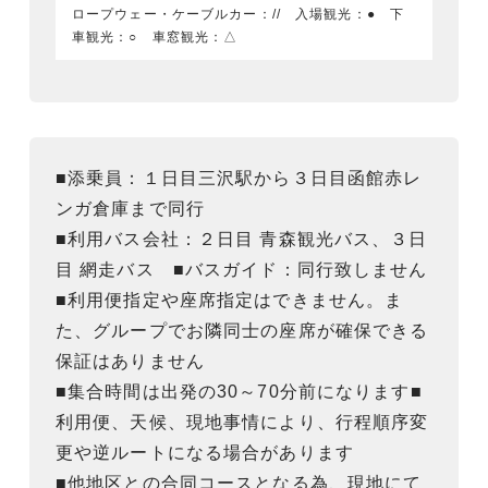
ロープウェー・ケーブルカー：// 入場観光：● 下
車観光：○ 車窓観光：△
■添乗員：１日目三沢駅から３日目函館赤レ
ンガ倉庫まで同行
■利用バス会社：２日目 青森観光バス、３日
目 網走バス ■バスガイド：同行致しません
■利用便指定や座席指定はできません。ま
た、グループでお隣同士の座席が確保できる
保証はありません
■集合時間は出発の30～70分前になります■
利用便、天候、現地事情により、行程順序変
更や逆ルートになる場合があります
■他地区との合同コースとなる為、現地にて