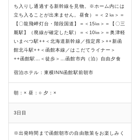
ち入りし通過する新幹線を見物。※ホーム内には
立ち入ることが出来ません。昼食
）＝＜２㎞＞＝
【〇龍飛岬灯台・階段国道】
＝＜15㎞＞＝【〇三
厩駅】（廃線が確定した駅
）＝＜10㎞＞＝奥津軽
いまべつ駅++＜北海道新幹線／指定席
＞++新函
館北斗駅++＜函館本線／はこだてライナー
＞
++函館駅…＜徒歩＞…函館市内（泊）自由夕食
宿泊ホテル：東横INN函館駅前朝市
朝：×
昼：○
夕：×
3日目
※出発時間まで函館朝市の自由散策をお楽しみく