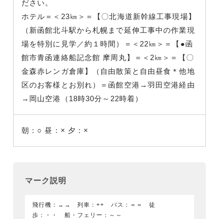
ださい。
ホテル
＝＜23㎞＞＝【〇北海道新幹線工事現場】
（新函館北斗駅から札幌まで延伸工事中の作業現
場を特別に見学／約１時間
）＝＜22㎞＞＝【●函
館市青函連絡船記念館 摩周丸】
＝＜2㎞＞＝【〇
金森赤レンガ倉庫】（自由散策と自由昼食＊他地
区のお客様とお別れ
）＝函館空港→羽田空港経由
→岡山空港（18時30分～22時着）
朝：○
昼：×
夕：×
マーク説明
飛行機：→→ 列車：++ バス：＝＝ 徒
歩：・・ 船・フェリー：～～