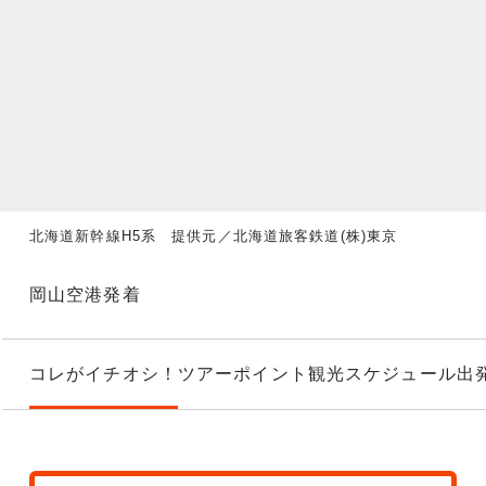
北海道新幹線H5系 提供元／北海道旅客鉄道(株)東京
岡山空港発着
コレがイチオシ！
ツアーポイント
観光スケジュール
出