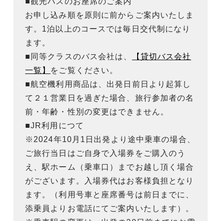
■観光バスのお座席のご案内
お申し込み順を原則に前からご案内いたしま
す。1泊以上のコースでは毎日交代制になり
ます。
■同等クラスのバス会社は、
【貸切バス会社
一覧】
をご覧ください。
■航空機利用商品は、出発日前日より起算し
て２１営業日を過ぎた場合、旅行参加者の名
前・年齢・性別の変更はできません。
■JR利用につて
※2024年10月1日出発より途中乗車の場合、
ご旅行当日はご自身で入場券をご購入のう
え、駅ホーム（乗車口）までお越し頂く場合
がございます。入場券代はお客様負担となり
ます。（利用号車と座席番号は前日までに、
添乗員よりお電話にてご案内いたします）。