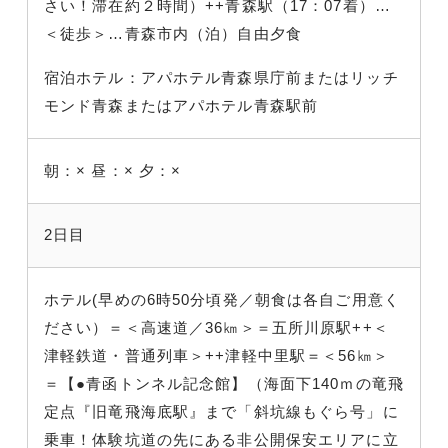
さい！滞在約２時間
）++青森駅（17：07着
）…
＜徒歩＞…青森市内（泊）自由夕食
宿泊ホテル：アパホテル青森県庁前またはリッチ
モンド青森またはアパホテル青森駅前
朝：×
昼：×
夕：×
2日目
ホテル(早めの6時50分頃発／朝食は各自ご用意く
ださい）＝＜高速道／36㎞
＞＝五所川原駅
++＜
津軽鉄道・普通列車
＞++津軽中里駅＝＜56㎞＞
＝【●青函トンネル記念館】（海面下140ｍの竜飛
定点『旧竜飛海底駅』まで「斜坑線もぐら号」に
乗車！体験坑道の先にある非公開保安エリアに立