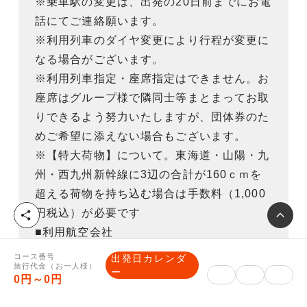
※乗車駅の変更は、出発の20日前までにお電
話にてご連絡願います。
※利用列車のダイヤ変更により行程が変更に
なる場合がございます。
※利用列車指定・座席指定はできません。お
座席はグループ様で隣同士等まとまってお取
りできるよう努力いたしますが、団体券のた
めご希望に添えない場合もございます。
※【特大荷物】について。東海道・山陽・九
州・西九州新幹線に3辺の合計が160ｃｍを
超える荷物を持ち込む場合は手数料（1,000
円税込）が必要です
シ
ェ
■利用航空会社
ア
日本航空（JAL）、全日空（ANA）、日本エ
コース番号
出発日カレンダ
旅行代金（お一人様）
アコミューター（JAC）、琉球エアーコミュ
ー
0円～0円
ーター（RAC）、日本トランスオーシャン