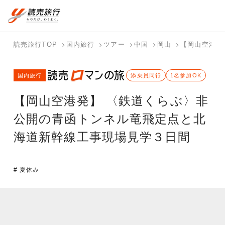
国内旅行トップ
海外旅行トップ
読売旅行TOP
国内旅行
ツアー
中国
岡山
【岡山空港発
バスツアー
海外特集か
個人旅行
テーマから
ホテル・宿
写真から探
国内特集か
国内旅行
を探す
ら探す
（ブーケ）
探す
を探す
す
添乗員同行
1名参加OK
ら探す
を探す
【岡山空港発】 〈鉄道くらぶ〉非
テーマから
写真から探
探す
す
公開の青函トンネル竜飛定点と北
海道新幹線工事現場見学３日間
# 夏休み