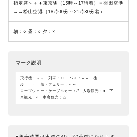
指定席＞＋＋東京駅（15時～17時着）＝羽田空港
→→松山空港（18時00分～21時30分着）
朝：○
昼：○
夕：×
マーク説明
飛行機：→→ 列車：++ バス：＝＝ 徒
歩：・・ 船・フェリー：～～
ロープウェー・ケーブルカー：// 入場観光：● 下
車観光：○ 車窓観光：△
■集合時間は出発の40～70分前になります