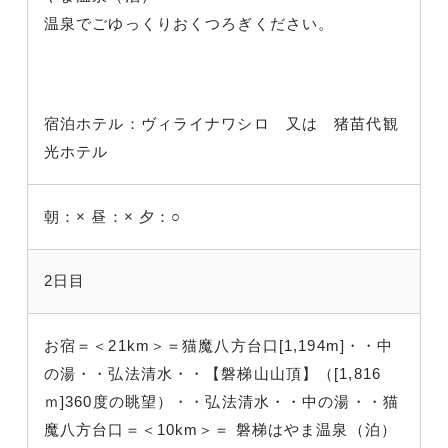
温泉でごゆっくりおくつろぎください。
宿泊ホテル：ヴィライナワシロ 又は 猪苗代観
光ホテル
朝：×
昼：×
夕：○
2日目
お宿＝＜21km＞＝猫魔八方台口[1,194m]・・中
の湯・・弘法清水・・【磐梯山山頂】（[1,816
ｍ]360度の眺望）・・弘法清水・・中の湯・・猫
魔八方台口＝＜10km＞＝ 磐梯はやま温泉（泊）