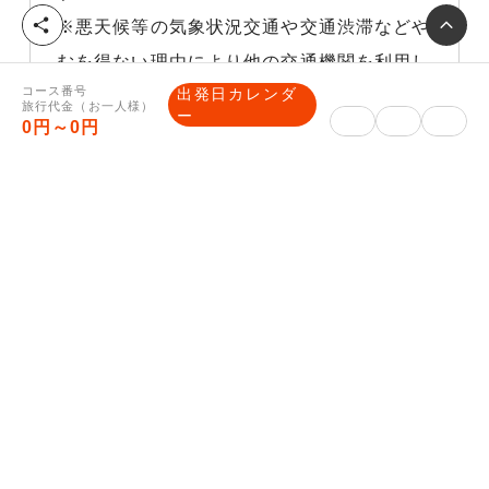
シ
※悪天候等の気象状況交通や交通渋滞などや
ェ
むを得ない理由により他の交通機関を利用し
ア
コース番号
出発日カレンダ
た場合、それに伴う旅行代金の差額はお客様
旅行代金（お一人様）
ー
0円～0円
負担になりますので、予めご了承下さい。
※記載された旅行サービス内容及び旅行条件
は、2023年4月01日現在を基準として算定
しております。
その他ご案内
【最終旅行日程表・ご入金方法のご
案内】