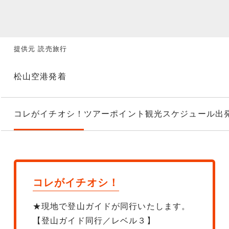
提供元 読売旅行
松山空港発着
コレがイチオシ！
ツアーポイント
観光スケジュール
出
コレがイチオシ！
★現地で登山ガイドが同行いたします。
【登山ガイド同行／レベル３】