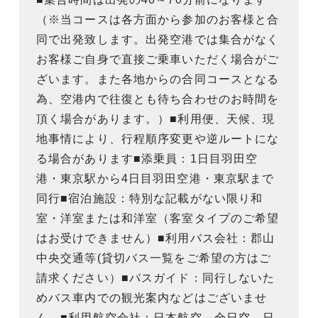
（※当コースは各方面から参加のお客様と合
同で出発致します。出発空港では集合がなく
お客様ご自身で直接ご乗車いただく場合がご
ざいます。また各地からの合同コースとなる
為、空港内で往復とも待ち合わせのお時間を
頂く場合があります。）■利用便、天候、現
地事情により、行程順序変更や逆ルートにな
る場合があります■添乗員：1日目羽田空
港・東京駅から4日目羽田空港・東京駅まで
同行■宿泊施設：特別な記載がない限り和
室・洋室または和洋室（客室タイプのご希望
はお受けできません）■利用バス会社：郡山
中央交通等(貸切バス一覧をご希望の方はご
請求ください）■バスガイド：同行しないた
めバス車内での観光案内などはございませ
ん。■利用航空会社：日本航空、全日空、日