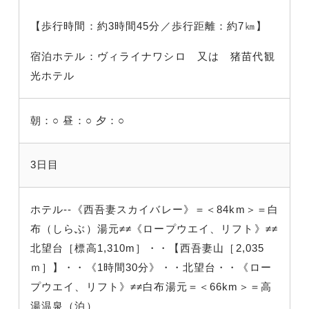
【歩行時間：約3時間45分／歩行距離：約7㎞】
宿泊ホテル：ヴィライナワシロ 又は 猪苗代観
光ホテル
朝：○
昼：○
夕：○
3日目
ホテル--《西吾妻スカイバレー》＝＜84km＞＝白
布（しらぶ）湯元≠≠《ロープウエイ、リフト》≠≠
北望台［標高1,310m］・・【西吾妻山［2,035
ｍ］】・・《1時間30分》・・北望台・・《ロー
プウエイ、リフト》≠≠白布湯元＝＜66km＞＝高
湯温泉（泊）