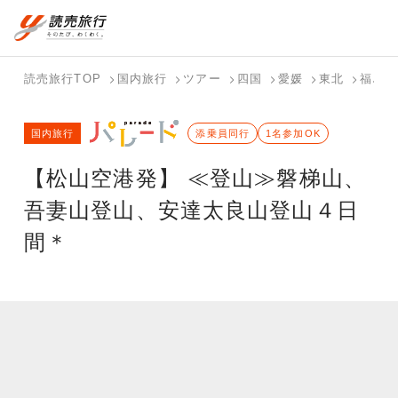
国内旅行トップ
海外旅行トップ
読売旅行TOP
国内旅行
ツアー
四国
愛媛
東北
福島
バスツアー
海外特集か
個人旅行
テーマから
ホテル・宿
写真から探
国内特集か
国内旅行
を探す
ら探す
（ブーケ）
探す
添乗員同行
を探す
す
1名参加OK
ら探す
を探す
【松山空港発】 ≪登山≫磐梯山、
テーマから
写真から探
探す
す
吾妻山登山、安達太良山登山４日
間＊