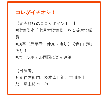
コレがイチオシ！
【読売旅行のココがポイント！】
■歌舞伎座「七月大歌舞伎」を１等席で鑑
賞
■浅草（浅草寺・仲見世通り）で自由行動
あり！
■パールホテル両国に楽々連泊！
【出演者】
片岡仁左衛門、松本幸四郎、市川團十
郎、尾上松也 他