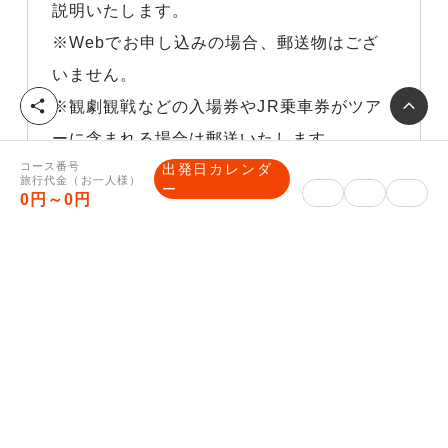
説明いたします。
※Webでお申し込みの場合、郵送物はござ
いません。
シ
※観劇観戦などの入場券やJR乗車券がツア
ェ
ーに含まれる場合は郵送いたします。
ア
コース番号
出発日カレンダ
■ご入金方法について
旅行代金（お一人様）
ー
0円～0円
クレジットカード決済、コンビニ決済は、マ
イページをご確認ください。
銀行振込みの場合は、予約完了メールに振込
先口座を記載いたします。
旅行企画・実施