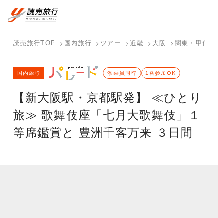
国内旅行トップ
海外旅行トップ
読売旅行TOP
国内旅行
ツアー
近畿
大阪
関東・甲信
バスツアー
海外特集か
個人旅行
テーマから
ホテル・宿
写真から探
国内特集か
国内旅行
を探す
ら探す
（ブーケ）
探す
添乗員同行
を探す
す
1名参加OK
ら探す
を探す
【新大阪駅・京都駅発】 ≪ひとり
テーマから
写真から探
探す
す
旅≫ 歌舞伎座「七月大歌舞伎」１
等席鑑賞と 豊洲千客万来 ３日間