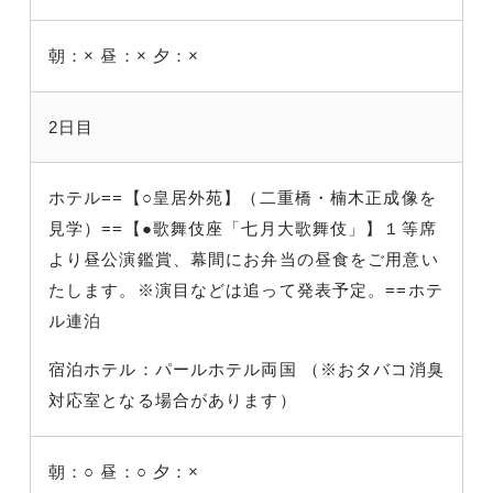
朝：×
昼：×
夕：×
2日目
ホテル==【○皇居外苑】（二重橋・楠木正成像を
見学）==【●歌舞伎座「七月大歌舞伎」】１等席
より昼公演鑑賞、幕間にお弁当の昼食をご用意い
たします。※演目などは追って発表予定。==ホテ
ル連泊
宿泊ホテル：パールホテル両国 （※おタバコ消臭
対応室となる場合があります）
朝：○
昼：○
夕：×