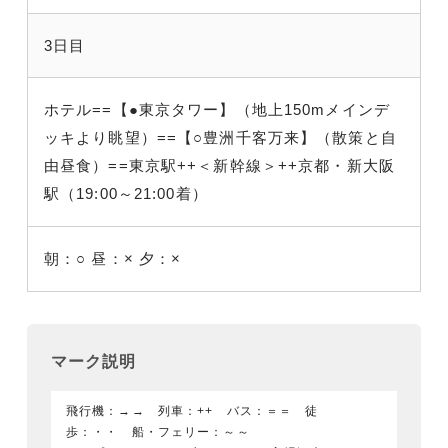
3日目
ホテル==【●東京タワー】（地上150mメインデ
ッキより眺望）==【○豊洲千客万来】（散策と自
由昼食）==東京駅++＜新幹線＞++京都・新大阪
駅（19:00～21:00着）
朝：○
昼：×
夕：×
マーク説明
飛行機：→→ 列車：++ バス：＝＝ 徒
歩：・・ 船・フェリー：～～