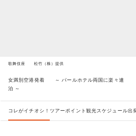
歌舞伎座 松竹（株）提供
女満別空港発着 ～ パールホテル両国に楽々連
泊 ～
コレがイチオシ！
ツアーポイント
観光スケジュール
出