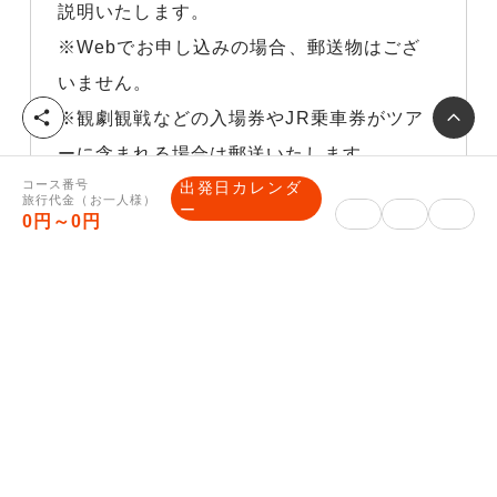
説明いたします。
※Webでお申し込みの場合、郵送物はござ
いません。
シ
※観劇観戦などの入場券やJR乗車券がツア
ェ
ーに含まれる場合は郵送いたします。
ア
コース番号
出発日カレンダ
■ご入金方法について
旅行代金（お一人様）
ー
0円～0円
クレジットカード決済、コンビニ決済は、マ
イページをご確認ください。
銀行振込みの場合は、予約完了メールに振込
先口座を記載いたします。
旅行企画・実施