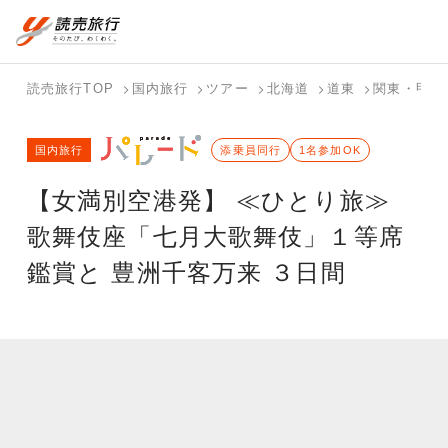
国内旅行トップ
海外旅行トップ
読売旅行TOP
国内旅行
ツアー
北海道
道東
関東・甲信
バスツアー
海外特集か
個人旅行
テーマから
ホテル・宿
写真から探
国内特集か
国内旅行
を探す
ら探す
（ブーケ）
探す
添乗員同行
を探す
す
1名参加OK
ら探す
を探す
【女満別空港発】 ≪ひとり旅≫
テーマから
写真から探
探す
す
歌舞伎座「七月大歌舞伎」１等席
鑑賞と 豊洲千客万来 ３日間