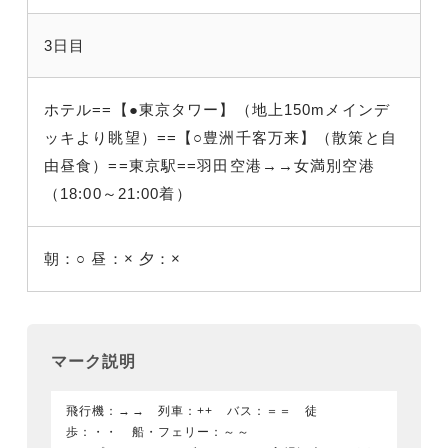
3日目
ホテル==【●東京タワー】（地上150mメインデ
ッキより眺望）==【○豊洲千客万来】（散策と自
由昼食）==東京駅==羽田空港→→女満別空港
（18:00～21:00着）
朝：○
昼：×
夕：×
マーク説明
飛行機：→→ 列車：++ バス：＝＝ 徒
歩：・・ 船・フェリー：～～