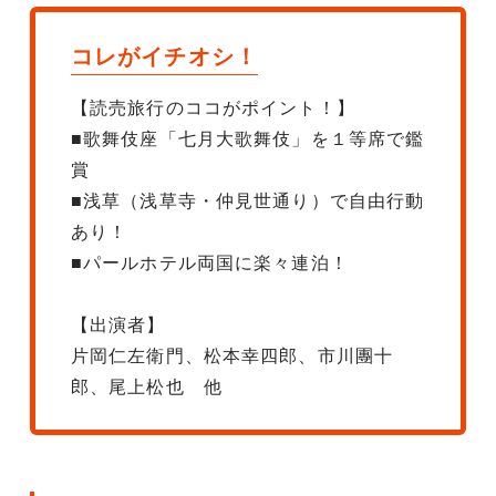
コレがイチオシ！
【読売旅行のココがポイント！】
■歌舞伎座「七月大歌舞伎」を１等席で鑑
賞
■浅草（浅草寺・仲見世通り）で自由行動
あり！
■パールホテル両国に楽々連泊！
【出演者】
片岡仁左衛門、松本幸四郎、市川團十
郎、尾上松也 他