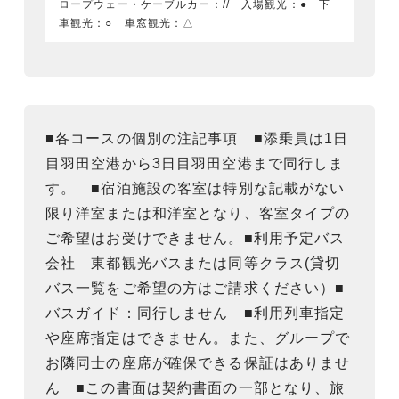
ロープウェー・ケーブルカー：// 入場観光：● 下
車観光：○ 車窓観光：△
■各コースの個別の注記事項 ■添乗員は1日
目羽田空港から3日目羽田空港まで同行しま
す。 ■宿泊施設の客室は特別な記載がない
限り洋室または和洋室となり、客室タイプの
ご希望はお受けできません。■利用予定バス
会社 東都観光バスまたは同等クラス(貸切
バス一覧をご希望の方はご請求ください）■
バスガイド：同行しません ■利用列車指定
や座席指定はできません。また、グループで
お隣同士の座席が確保できる保証はありませ
ん ■この書面は契約書面の一部となり、旅