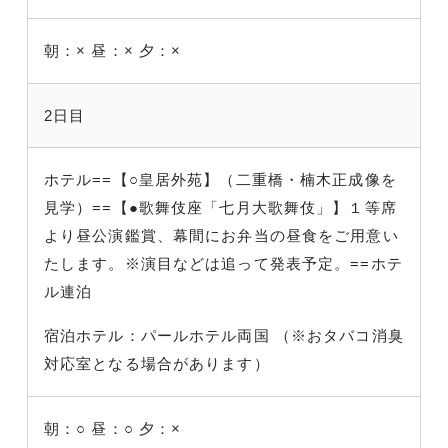
朝：×
昼：×
夕：×
2日目
ホテル==【○皇居外苑】（二重橋・楠木正成像を
見学）==【●歌舞伎座「七月大歌舞伎」】１等席
より昼公演鑑賞、幕間にお弁当の昼食をご用意い
たします。※演目などは追って発表予定。==ホテ
ル連泊
宿泊ホテル：パールホテル両国 （※おタバコ消臭
対応室となる場合があります）
朝：○
昼：○
夕：×