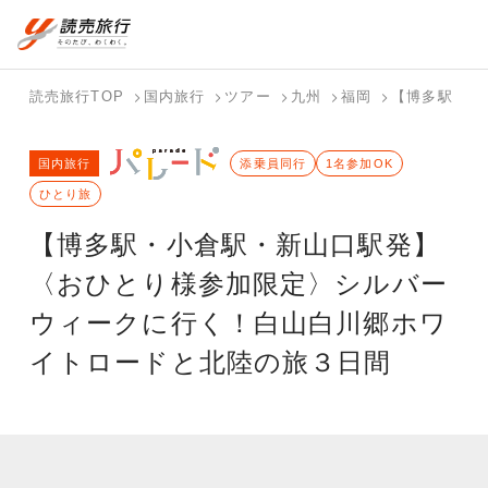
国内旅行トップ
海外旅行トップ
読売旅行TOP
国内旅行
ツアー
九州
福岡
【博多駅・小
バスツアー
海外特集か
個人旅行
テーマから
ホテル・宿
写真から探
国内特集か
国内旅行
を探す
ら探す
（ブーケ）
探す
添乗員同行
を探す
す
1名参加OK
ら探す
を探す
ひとり旅
テーマから
写真から探
【博多駅・小倉駅・新山口駅発】
探す
す
〈おひとり様参加限定〉シルバー
ウィークに行く！白山白川郷ホワ
イトロードと北陸の旅３日間