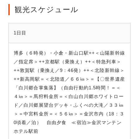
観光スケジュール
1日目
博多（６時発）・小倉・新山口駅++＜山陽新幹線
／指定席
＞++京都駅（乗換え）++＜特急列車
＞
++敦賀駅（乗換え／9：46発）++＜北陸新幹線
＞
++新高岡駅
＝＜北陸道／６６㎞
＞＝【〇世界遺産
「白川郷合掌集落】（自由行動約1.5時間！
＝＜
４㎞＞＝馬狩料金所＝＜白山白川郷ホワイトロー
ド／白川郷展望台デッキ・ふくべの大滝／３３㎞
＞＝中宮料金所＝＜５６㎞＞＝金沢市内（18：３
0頃着／泊） 自由夕食 ≪宿泊≫金沢マンテン
ホテル駅前