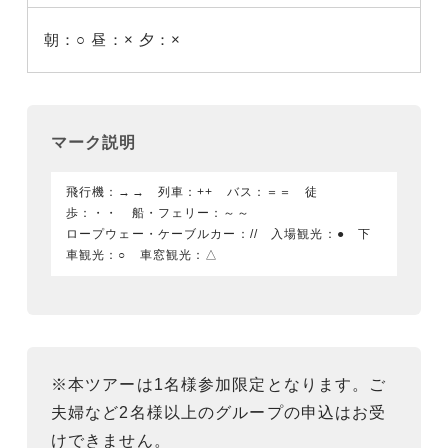
朝：○
昼：×
夕：×
マーク説明
飛行機：→→ 列車：++ バス：＝＝ 徒
歩：・・ 船・フェリー：～～
ロープウェー・ケーブルカー：// 入場観光：● 下
車観光：○ 車窓観光：△
※本ツアーは1名様参加限定となります。ご
夫婦など2名様以上のグループの申込はお受
けできません。