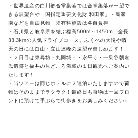
・世界遺産の白川郷合掌集落では合掌集落が一望で
きる展望台や「国指定重要文化財 和田家」・民家
園などを自由見物！※有料施設は各自負担。
・石川県と岐阜県を結ぶ標高500m～1450m、全長
33.3kmの人気ドライブコース。ふくべの大滝や晴
天の日には白山・立山連峰の遠望が楽しめます！
・２日目は東尋坊・丸岡城・・永平寺・一乗谷朝倉
氏遺跡と福井の見どころ満載の１日観光へご案内い
たします！
・当ツアーは同じホテルに２連泊いたしますので荷
物はそのままでラクラク！最終日も荷物は一旦フロ
ントに預けて手ぶらで街歩きをお楽しみください♪