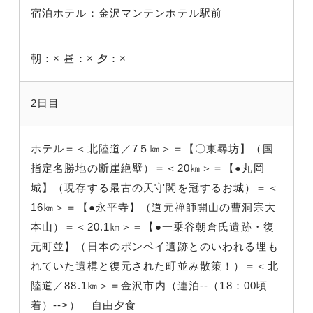
宿泊ホテル：金沢マンテンホテル駅前
朝：×
昼：×
夕：×
2日目
ホテル
＝＜北陸道／7５㎞
＞＝【〇東尋坊】（国
指定名勝地の断崖絶壁
）＝＜20㎞＞＝【●丸岡
城】（現存する最古の天守閣を冠するお城
）＝＜
16㎞＞＝【●永平寺】（道元禅師開山の曹洞宗大
本山
）＝＜20.1㎞＞＝【●一乗谷朝倉氏遺跡・復
元町並】（日本のポンペイ遺跡とのいわれる埋も
れていた遺構と復元された町並み散策！
）＝＜北
陸道／88.1㎞
＞＝金沢市内（連泊--（18：00頃
着）-->） 自由夕食