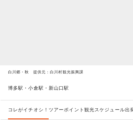
白川郷・秋 提供元：白川村観光振興課
博多駅・小倉駅・新山口駅
コレがイチオシ！
ツアーポイント
観光スケジュール
出