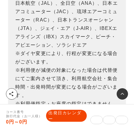
日本航空（JAL）、全日空（ANA）、日本エ
アコミューター（JAC）、琉球エアーコミュ
ーター（RAC）、日本トランスオーシャン
（JTA）、ジェイ・エア（J-AIR）、IBEXエ
アラインズ（IBX）スカイマーク、ピーチ・
アビエーション、ソラシドエア
※ダイヤ変更により、行程が変更になる場合
がございます。
※利用便が減便の対象になった場合は代替便
にてご案内させて頂き、利用航空会社・集合
時間・出発時間が変更になる場合がございま
シ
す 。
ェ
※利用便指定・お座席の指定はできません。
ア
コース番号
出発日カレンダ
旅行代金（お一人様）
ー
0円～0円