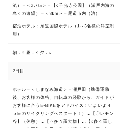
流
）＝＜2.7㎞＞＝【○千光寺公園】（瀬戸内海の
島々の遠望
）＝＜3km＞＝尾道市内（
泊）
宿泊ホテル：尾道国際ホテル（1～3名様の洋室利
用）
朝：×
昼：×
夕：○
2日目
ホテル
＝＜しまなみ海道＞＝瀬戸田（準備運動
後、お客様の体格、自転車の経験から、ガイドが
お客様に合うE-BIKEをアドバイス！いよいよ４
５㎞のサイクリングへスタート！
）…【〇レモン
谷】（休憩
）…【△多々羅大橋】…【○多々羅し