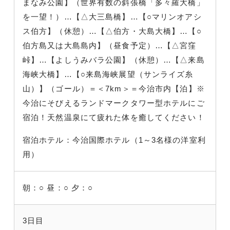
まなみ公園】（世界有数の斜張橋「多々羅大橋」
を一望！
）…【△大三島橋】…【○マリンオアシ
ス伯方】（休憩
）…【△伯方・大島大橋】…【○
伯方島又は大島島内】（昼食予定）…【△宮窪
峠】…【よしうみバラ公園】（休憩
）…【△来島
海峡大橋】…【○来島海峡展望（サンライズ糸
山）】（ゴール
）＝＜7km＞＝今治市内【
泊】※
今治にそびえるランドマークタワー型ホテルにご
宿泊！天然温泉にて疲れた体を癒してください！
宿泊ホテル：今治国際ホテル（1～3名様の洋室利
用）
朝：○
昼：○
夕：○
3日目