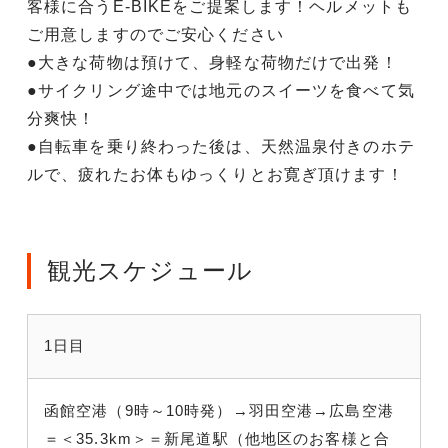
客様に合うE-BIKEをご提案します！ヘルメットも
ご用意しますのでご安心ください
●大きな荷物は預けて、身軽な荷物だけで出発！
●サイクリング途中では地元のスイーツを食べて気
分爽快！
●自転車を乗り終わった後は、天然温泉付きのホテ
ルで、疲れたお体もゆっくりとお寛ぎ頂けます！
観光スケジュール
1日目
函館空港（9時～10時発）→羽田空港
→広島空港
＝＜35.3km
＞＝新尾道駅（他地区のお客様と合