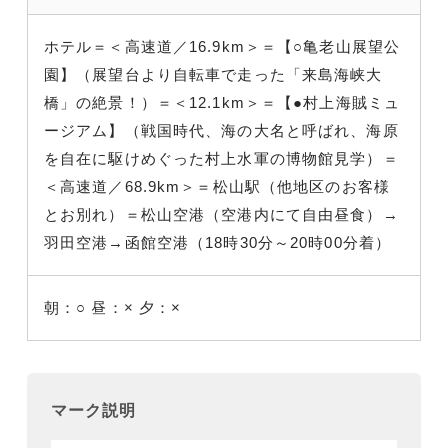
ホテル
＝＜高速道／16.9km
＞＝【○亀老山展望公
園】（展望台より自転車で走った「来島海峡大
橋」の絶景！
）＝＜12.1km＞＝【●村上海賊ミュ
ージアム】（戦国時代、海の大名と呼ばれ、海原
を自在に駆けめぐった村上水軍の博物館見学
）＝
＜高速道／68.9km
＞＝松山駅（他地区のお客様
とお別れ
）＝松山空港（
空港内にて自由昼食）→
羽田空港
→函館空港（18時30分～20時00分着）
朝：○
昼：×
夕：×
マーク説明