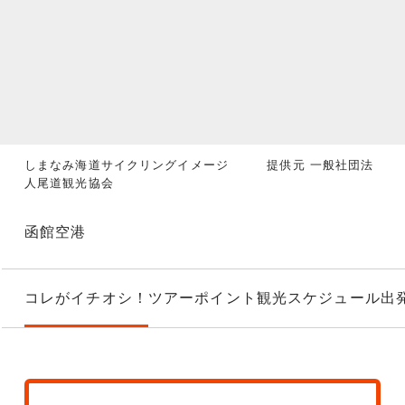
しまなみ海道サイクリングイメージ 提供元 一般社団法
人尾道観光協会
函館空港
コレがイチオシ！
ツアーポイント
観光スケジュール
出