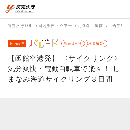
国内旅行トップ
海外旅行トップ
読売旅行TOP
国内旅行
ツアー
北海道
道南
【函館空港
バスツアー
海外特集か
個人旅行
テーマから
ホテル・宿
写真から探
国内特集か
国内旅行
を探す
ら探す
（ブーケ）
探す
添乗員同行
を探す
す
1名参加OK
ら探す
を探す
【函館空港発】 〈サイクリング〉
テーマから
写真から探
探す
す
気分爽快・電動自転車で楽々！ し
まなみ海道サイクリング３日間