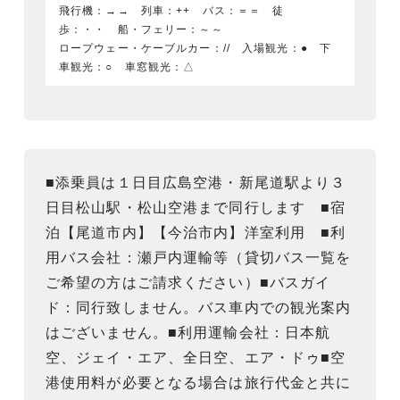
飛行機：→→ 列車：++ バス：＝＝ 徒
歩：・・ 船・フェリー：～～
ロープウェー・ケーブルカー：// 入場観光：● 下
車観光：○ 車窓観光：△
■添乗員は１日目広島空港・新尾道駅より３
日目松山駅・松山空港まで同行します ■宿
泊【尾道市内】【今治市内】洋室利用 ■利
用バス会社：瀬戸内運輸等（貸切バス一覧を
ご希望の方はご請求ください）■バスガイ
ド：同行致しません。バス車内での観光案内
はございません。■利用運輸会社：日本航
空、ジェイ・エア、全日空、エア・ドゥ■空
港使用料が必要となる場合は旅行代金と共に