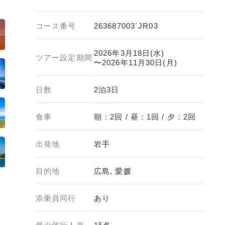
コース番号
263687003`JR03
2026年3月18日(水)
ツアー設定期間
〜2026年11月30日(月)
日数
2泊3日
食事
朝：2回 / 昼：1回 / 夕：2回
出発地
岩手
目的地
広島, 愛媛
添乗員同行
あり