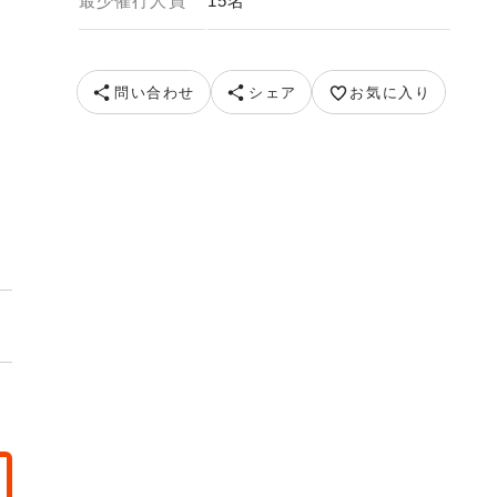
最少催行人員
15名
問い合わせ
シェア
お気に入り
イクリングイメージ 提供元 一般社団法人尾道観光協会