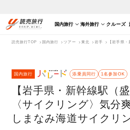
国内旅行
海外旅行
クルーズ
国内旅行トップ
海外旅行トップ
読売旅行TOP
国内旅行
ツアー
東北
岩手
【岩手県・
バスツアーを探す
海外特集から探す
テーマから探す
国内旅行
添乗員同行
1名参加OK
【岩手県・新幹線駅（
〈サイクリング〉気分
しまなみ海道サイクリ