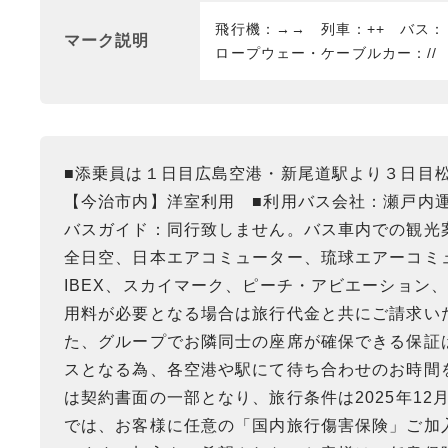
飛行機：→→ 列車：++ バス
マーク説明
ロープウェー・ケーブルカー：//
■添乗員は１日目広島空港・新尾道駅より３日目
【今治市内】洋室利用 ■利用バス会社：瀬戸内
バスガイド：同行致しません。バス車内での観光
全日空、日本エアコミューター、琉球エアーコミ
IBEX、スカイマーク、ピーチ・アビエーション
用料が必要となる場合は旅行代金と共にご請求い
た、グループでお隣同士の座席が確保できる保証
スとなる為、各空港や駅にて待ち合わせのお時間
は契約書面の一部となり、旅行条件は2025年1
では、お客様に任意の「国内旅行傷害保険」ご加