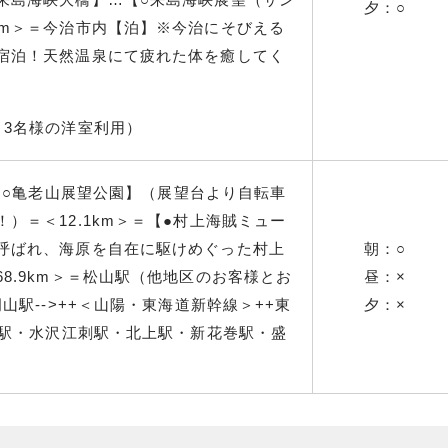
夕：○
km＞＝今治市内【
泊】※今治にそびえる
宿泊！天然温泉にて疲れた体を癒してく
～3名様の洋室利用）
【○亀老山展望公園】（展望台より自転車
！
）＝＜12.1km＞＝【●村上海賊ミュー
呼ばれ、海原を自在に駆けめぐった村上
朝：○
.9km
＞＝松山駅（他地区のお客様とお
昼：×
山駅-->++＜山陽・東海道新幹線
＞++東
夕：×
関駅・水沢江刺駅・北上駅・新花巻駅・盛