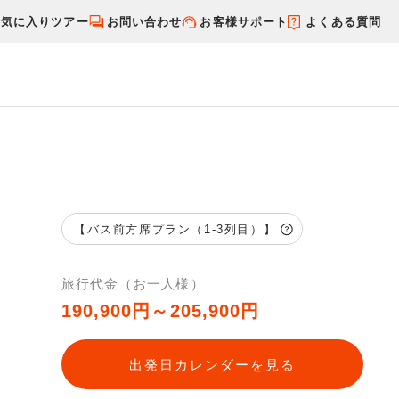
お気に入りツアー
お問い合わせ
お客様サポート
よくある質問
す
国内特集から探す
【バス前方席プラン（1-3列目）】
旅行代金（お一人様）
190,900円～205,900円
出発日カレンダーを見る