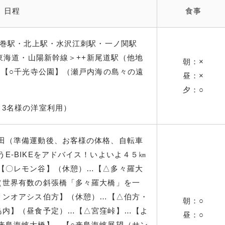
日程
食事
花巻駅・北上駅・水沢江刺駅・一ノ関駅
＜東海道・山陽新幹線
＞++
新尾道駅（他地
朝：×
＞＝【○千光寺公園】（瀬戸内海の島々の遠
昼：×
夕：○
～3名様の洋室利用）
田（準備運動後、お客様の体格、自転車
E-BIKEをアドバイス！いよいよ４５㎞
【〇レモン谷】（休憩
）…【△多々羅大
（世界有数の斜張橋「多々羅大橋」を一
リンオアシス伯方】（休憩
）…【△伯方・
朝：○
島内】（昼食予定）…【△宮窪峠】…【よ
昼：○
来島海峡大橋】…【○来島海峡展望（サン