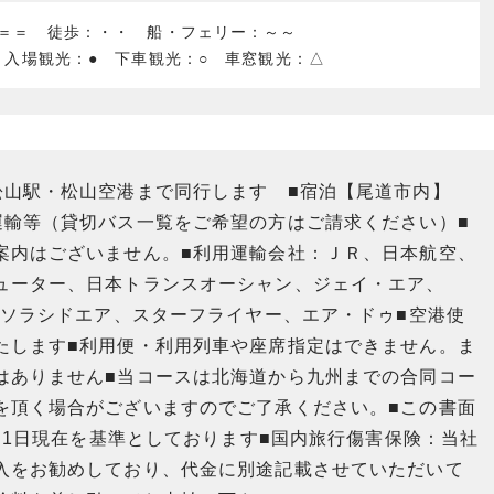
：＝＝ 徒歩：・・ 船・フェリー：～～
 入場観光：● 下車観光：○ 車窓観光：△
松山駅・松山空港まで同行します ■宿泊【尾道市内】
運輸等（貸切バス一覧をご希望の方はご請求ください）■
案内はございません。■利用運輸会社：ＪＲ、日本航空、
ューター、日本トランスオーシャン、ジェイ・エア、
、ソラシドエア、スターフライヤー、エア・ドゥ■空港使
たします■利用便・利用列車や座席指定はできません。ま
はありません■当コースは北海道から九州までの合同コー
を頂く場合がございますのでご了承ください。■この書面
2月1日現在を基準としております■国内旅行傷害保険：当社
入をお勧めしており、代金に別途記載させていただいて