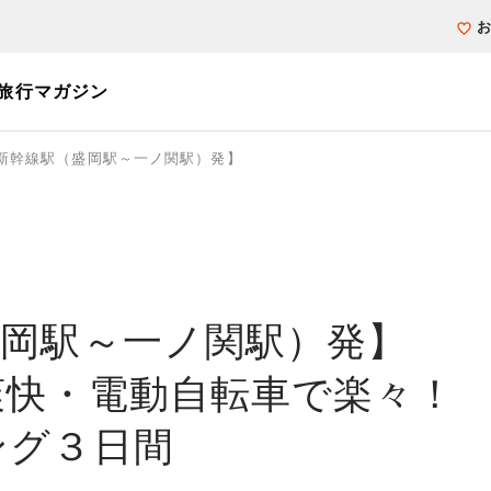
旅行マガジン
新幹線駅（盛岡駅～一ノ関駅）発】
個人旅行（ブーケ）を探す
テーマから探す
ホテル・宿を探
写真から探す
写真から探す
盛岡駅～一ノ関駅）発】
爽快・電動自転車で楽々！
ング３日間