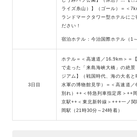
ライズ糸山）】（ゴール
）＝＜7
ランドマークタワー型ホテルにご
ださい！
宿泊ホテル：今治国際ホテル（1
ホテル
＝＜高速道／16.9km
＞＝
で走った「来島海峡大橋」の絶景
ジアム】（戦国時代、海の大名と
3日目
水軍の博物館見学
）＝＜高速道／68
別れ
）
++＜特急列車指定席＞++岡
京駅
++＜東北新幹線
＞+++一ノ
岡駅（21時30分～24時着）