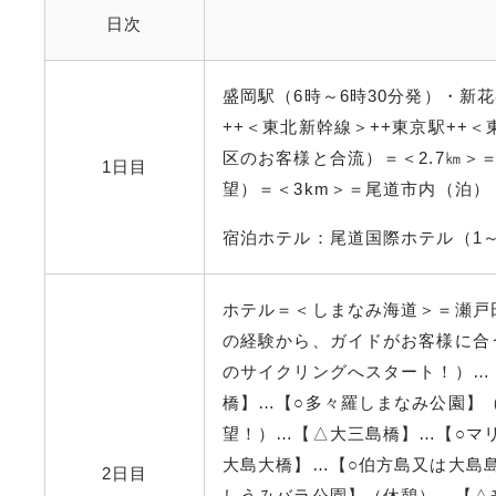
日次
盛岡駅（6時～6時30分発）・新
++＜東北新幹線
＞++東京駅
++
区のお客様と合流
）＝＜2.7㎞
1日目
望
）＝＜3km＞＝尾道市内（
泊）
宿泊ホテル：尾道国際ホテル（1
ホテル
＝＜しまなみ海道＞＝瀬戸
の経験から、ガイドがお客様に合う
のサイクリングへスタート！
）…
橋】…【○多々羅しまなみ公園】
望！
）…【△大三島橋】…【○マ
大島大橋】…【○伯方島又は大島
2日目
しうみバラ公園】（休憩
）…【△