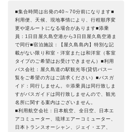
■集合時間は出発の40～70分前になります■
利用便、天候、現地事情により、行程順序変
更や逆ルートになる場合があります■添乗
員：1日目屋久島空港から3日目屋久島空港ま
で同行■宿泊施設：【屋久島島内】特別な記
載がない限り和室・洋室または和洋室（客室
タイプのご希望はお受けできません）■利用
バス会社：屋久島道の駅観光等(貸切バス一
覧をご希望の方はご請求ください）■バスガ
イド：同行しません。※添乗員は同行致しま
すがバスガイドは同行致しませんので、観光
名所に関する案内はございません。
■利用航空会社：日本航空、全日空、日本エ
アコミューター、琉球エアーコミューター、
日本トランスオーシャン、ジェイ・エア、