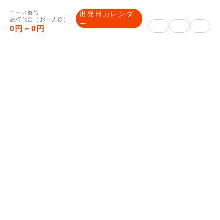
ア
す。
コース番号
出発日カレンダ
旅行代金（お一人様）
※行程中、悪天候等の気象状況又は交通渋滞
ー
0円～0円
などの都合により他の交通機関を利用した場
合、それに伴う旅行代金の差額はお客様負担
になりますので、予めご了承下さい。
その他ご案内
【最終旅行日程表・ご入金方法・ご
予約から出発までのご案内】
■最終旅行日程表（確定書面）について
確定した集合場所や時間等が記載された最終