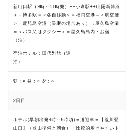
新山口駅（9時～11時発）++小倉駅++山陽新幹線
＋＋博多駅＝＜各自移動＞＝福岡空港→＜航空便
＞→鹿児島空港（乗継の場合あり）→屋久島空港
＝＜バス又はタクシー＞＝屋久島島内・お宿
（泊）
宿泊ホテル：田代別館（連
泊）
朝：×
昼：×
夕：○
2日目
ホテル(早朝出発4時～5時頃)＝送迎車＝【荒川登
山口】（登山準備と朝食）・比較的歩きやすいト