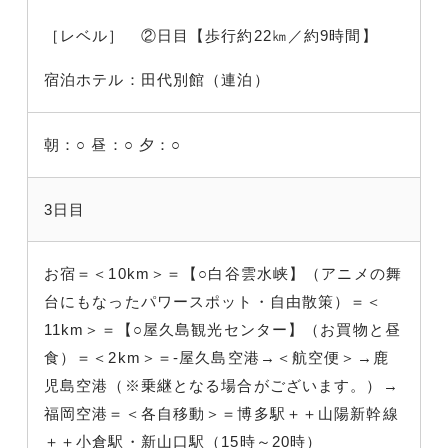
［レベル］ ②日目【歩行約22㎞／約9時間】
宿泊ホテル：田代別館（連泊）
朝：○
昼：○
夕：○
3日目
お宿＝＜10km＞＝【○白谷雲水峡】（アニメの舞
台にもなったパワースポット・自由散策）＝＜
11km＞＝【○屋久島観光センター】（お買物と昼
食）＝＜2km＞＝-屋久島空港→＜航空便＞→鹿
児島空港（※乗継となる場合がございます。）→
福岡空港＝＜各自移動＞＝博多駅＋＋山陽新幹線
＋＋小倉駅・新山口駅（15時～20時）