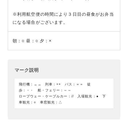
※利用航空便の時間により３日目の昼食がお弁当
になる場合がございます。
朝：○
昼：○
夕：×
マーク説明
飛行機：→→ 列車：++ バス：＝＝ 徒
歩：・・ 船・フェリー：～～
ロープウェー・ケーブルカー：// 入場観光：● 下
車観光：○ 車窓観光：△