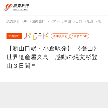
国内旅行トップ
海外旅行トップ
読売旅行TOP
国内旅行
ツアー
中国
山口
九州
鹿児島
バスツアー
海外特集か
個人旅行
テーマから
ホテル・宿
写真から探
国内特集か
国内旅行
を探す
ら探す
（ブーケ）
探す
添乗員同行
を探す
す
1名参加OK
ら探す
を探す
【新山口駅・小倉駅発】 《登山》
テーマから
写真から探
探す
す
世界遺産屋久島・感動の縄文杉登
山３日間＊