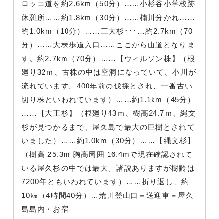
ロッコ道を約2.6km（50分）……小杉谷小学校跡
休憩所……約1.8km（30分）……楠川分かれ……
約1.0km（10分）……三大杉･･･…約2.7km（70
分）……大株歩道入口……ここから山道となりま
す。約2.7km（70分）……【ウィルソン株】（根
廻り32ｍ、古株の中は空洞になっていて、小川が
流れています。400年前の伐採とされ、一番古い
切り株といわれています）……約1.1km（45分）
……【大王杉】（根廻り43ｍ、樹高24.7ｍ、縄文
杉が見つかるまで、屋久島で最大の巨樹とされて
いました）……約1.0km（30分）……【縄文杉】
（樹高 25.3m 胸高周囲 16.4mで現在確認されて
いる屋久杉の中では最大。諸説ありますが樹齢は
7200年ともいわれています）……折り返し、約
10㎞（4時間40分）…荒川登山口＝送迎車＝屋久
島島内・お宿