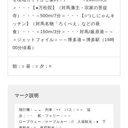
＞・・・【●万松院】（対馬藩主・宗家の菩提
寺）・・・＜500ⅿ/7分＞・・・【○つしにゃんキ
ッチン】（対馬名物「ろくべえ」などの昼
食）・・・＜150ⅿ/3分＞・・・対馬/厳原港～～
＜ジェットフォイル＞～～博多港＝博多駅（16時
00分頃着）
朝：○
昼：○
夕：×
マーク説明
飛行機：→→ 列車：++ バス：＝＝ 徒
歩：・・ 船・フェリー：～～
ロープウェー・ケーブルカー：// 入場観光：● 下
車観光：○ 車窓観光：△