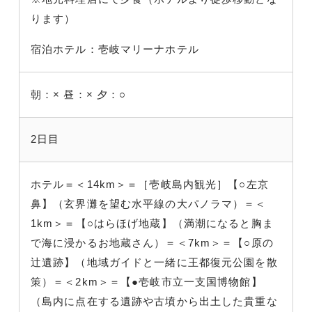
ります）
宿泊ホテル：壱岐マリーナホテル
朝：×
昼：×
夕：○
2日目
ホテル＝＜14km＞＝［壱岐島内観光］【○左京
鼻】（玄界灘を望む水平線の大パノラマ）＝＜
1km＞＝【○はらほげ地蔵】（満潮になると胸ま
で海に浸かるお地蔵さん）＝＜7km＞＝【○原の
辻遺跡】（地域ガイドと一緒に王都復元公園を散
策）＝＜2km＞＝【●壱岐市立一支国博物館】
（島内に点在する遺跡や古墳から出土した貴重な