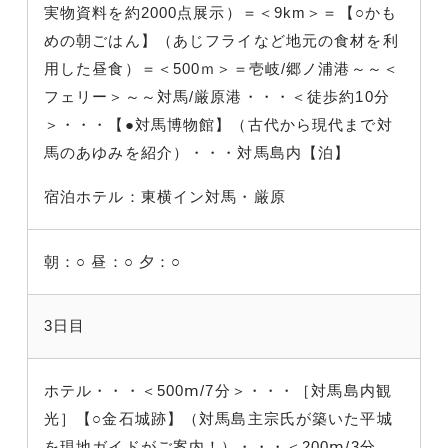
実物資料を約2000点展示）＝＜9km＞＝【○かも
めの朝ごはん】（あじフライなど地元の食材を利
用した昼食）＝＜500ｍ＞＝壱岐/郷ノ浦港～～＜
フェリー＞～～対馬/厳原港・・・＜徒歩約10分
＞・・・【●対馬博物館】（古代から現代まで対
馬のあゆみを紹介）・・・対馬島内【泊】
宿泊ホテル：東横イン対馬・厳原
朝：○
昼：○
夕：○
3日目
ホテル・・・＜500ⅿ/7分＞・・・［対馬島内観
光］【○金石城跡】（対馬島主宗氏が築いた平城
を現地ガイドがご案内！）・・・＜200ⅿ/3分