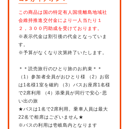
この商品は国の特定有人国境離島地域社
会維持推進交付金により一人当たり１
２，３００円助成を受けております。
※表示代金は割引後の代金となっていま
す。
※予算がなくなり次第終了いたします。
＊＊読売旅行のひとり旅のお約束＊＊
（1）参加者全員がおひとり様 （2）お宿
は1名様1室を確約 （3）バスお座席1名様
で2席利用 （4）添乗員が同行で安心･思
い出の旅
★バスは1名で2席利用。乗車人員は最大
22名で相席はございません★
※バスの利用は壱岐島内となります