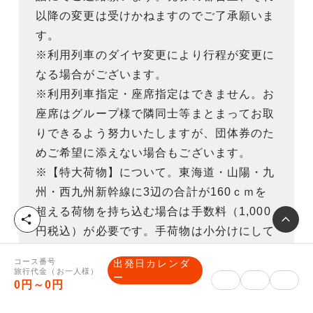
以降の変更は受けかねますのでご了承願いま
す。
※利用列車のダイヤ変更により行程が変更に
なる場合がございます。
※利用列車指定・座席指定はできません。お
座席はグループ様で隣同士等まとまってお取
りできるよう努力いたしますが、団体券のた
めご希望に添えない場合もございます。
※【特大荷物】について。東海道・山陽・九
州・西九州新幹線に3辺の合計が160ｃｍを
超える荷物を持ち込む場合は手数料（1,000
シ
円税込）が必要です。手荷物は小分けにして
ェ
ア
頂きますようお願いします。（【特大荷物】
コース番号
出発日カレンダ
持ち込みに関する詳細はＪＲ東海又はＪＲ西
旅行代金（お一人様）
ー
0円～0円
日本ＨＰをご覧下さい。）