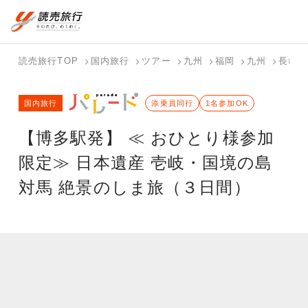
国内旅行トップ
海外旅行トップ
読売旅行TOP
国内旅行
ツアー
九州
福岡
九州
長崎
バスツアー
海外特集か
個人旅行
テーマから
ホテル・宿
写真から探
国内特集か
国内旅行
を探す
ら探す
（ブーケ）
探す
添乗員同行
を探す
す
1名参加OK
ら探す
を探す
【博多駅発】 ≪ おひとり様参加
テーマから
写真から探
探す
す
限定≫ 日本遺産 壱岐・国境の島
対馬 絶景のしま旅（３日間）