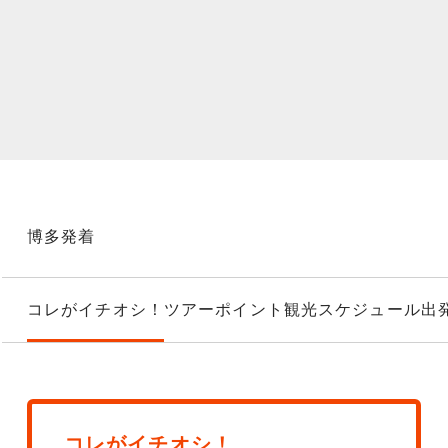
博多発着
コレがイチオシ！
ツアーポイント
観光スケジュール
出
コレがイチオシ！