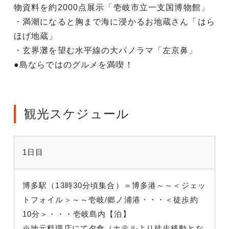
物資料を約2000点展示「壱岐市立一支国博物館」
・満潮になると胸まで海に浸かるお地蔵さん「はら
ほげ地蔵」
・玄界灘を望む水平線の大パノラマ「左京鼻」
●島ならではのグルメを満喫！
観光スケジュール
1日目
博多駅（13時30分頃集合）＝博多港～～＜ジェッ
トフォイル＞～～壱岐/郷ノ浦港・・・＜徒歩約
10分＞・・・壱岐島内【泊】
※地元料理店にて夕食（ホテルより徒歩移動とな