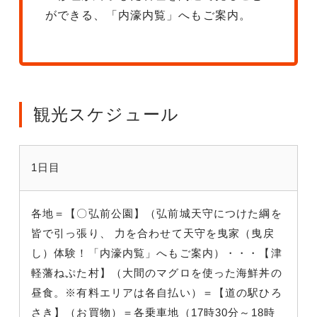
ができる、「内濠内覧」へもご案内。
観光スケジュール
1日目
各地＝【〇弘前公園】（弘前城天守につけた綱を
皆で引っ張り、 力を合わせて天守を曳家（曳戻
し）体験！「内濠内覧」へもご案内）・・・【津
軽藩ねぷた村】（大間のマグロを使った海鮮丼の
昼食。※有料エリアは各自払い）＝【道の駅ひろ
さき】（お買物）＝各乗車地（17時30分～18時