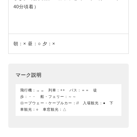
40分頃着）
朝：×
昼：○
夕：×
マーク説明
飛行機：→→ 列車：++ バス：＝＝ 徒
歩：・・ 船・フェリー：～～
ロープウェー・ケーブルカー：// 入場観光：● 下
車観光：○ 車窓観光：△