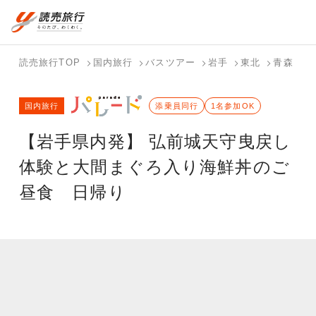
国内旅行トップ
海外旅行トップ
読売旅行TOP
国内旅行
バスツアー
岩手
東北
青森
【
バスツアー
海外特集か
個人旅行
テーマから
ホテル・宿
写真から探
国内特集か
国内旅行
を探す
ら探す
（ブーケ）
探す
添乗員同行
を探す
す
1名参加OK
ら探す
を探す
【岩手県内発】 弘前城天守曳戻し
テーマから
写真から探
探す
す
体験と大間まぐろ入り海鮮丼のご
昼食 日帰り