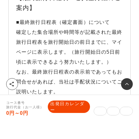
案内】
■最終旅行日程表（確定書面）について
確定した集合場所や時間等が記載された最終
旅行日程表を旅行開始日の前日までに、マイ
ページに表示します。（旅行開始日の5日前
頃に表示できるよう努力いたします。）
なお、最終旅行日程表の表示前であってもお
問合せがあれば、当社は手配状況についてご
シ
ェ
説明いたします。
ア
※Webでお申し込みの場合、郵送物はござ
コース番号
出発日カレンダ
旅行代金（お一人様）
ー
いませんので必ずマイページにて集合のお時
0円～0円
間などご確認ください。尚、観劇観戦などの
チケットやJR乗車券がツアーに含まれる場