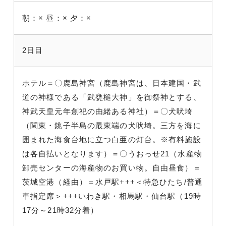
朝：×
昼：×
夕：×
2日目
ホテル＝〇鹿島神宮（鹿島神宮は、日本建国・武
道の神様である「武甕槌大神」を御祭神とする、
神武天皇元年創祀の由緒ある神社）＝〇犬吠埼
（関東・銚子半島の最東端の犬吠埼。三方を海に
囲まれた海食台地に立つ白亜の灯台。※有料施設
は各自払いとなります）＝〇うおっせ21（水産物
卸売センターの海産物のお買い物。自由昼食）＝
茨城空港
（経由）＝水戸駅+++＜特急ひたち/普通
車指定席＞+++いわき駅・相馬駅・仙台駅（19時
17分～21時32分着）