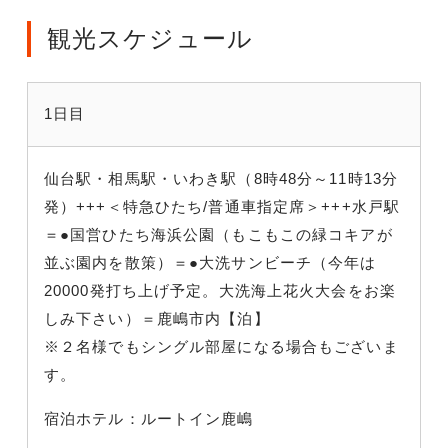
観光スケジュール
1日目
仙台駅・相馬駅・いわき駅（8時48分～11時13分
発）+++＜特急ひたち/普通車指定席＞+++水戸駅
＝●国営ひたち海浜公園（もこもこの緑コキアが
並ぶ園内を散策）＝●大洗サンビーチ（今年は
20000発打ち上げ予定。大洗海上花火大会をお楽
しみ下さい）＝鹿嶋市内【泊】
※２名様でもシングル部屋になる場合もございま
す。
宿泊ホテル：ルートイン鹿嶋