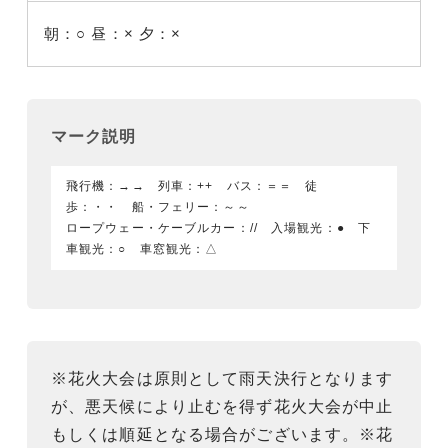
朝：○
昼：×
夕：×
マーク説明
飛行機：→→ 列車：++ バス：＝＝ 徒
歩：・・ 船・フェリー：～～
ロープウェー・ケーブルカー：// 入場観光：● 下
車観光：○ 車窓観光：△
※花火大会は原則として雨天決行となります
が、悪天候により止むを得ず花火大会が中止
もしくは順延となる場合がございます。※花