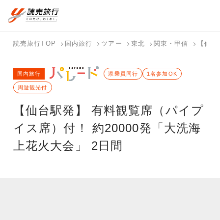
国内旅行トップ
海外旅行トップ
読売旅行TOP
国内旅行
ツアー
東北
関東・甲信
【仙台
バスツアー
海外特集か
個人旅行
テーマから
ホテル・宿
写真から探
国内特集か
国内旅行
を探す
ら探す
（ブーケ）
探す
添乗員同行
を探す
す
1名参加OK
ら探す
を探す
周遊観光付
テーマから
写真から探
【仙台駅発】 有料観覧席（パイプ
探す
す
イス席）付！ 約20000発「大洗海
上花火大会」 2日間