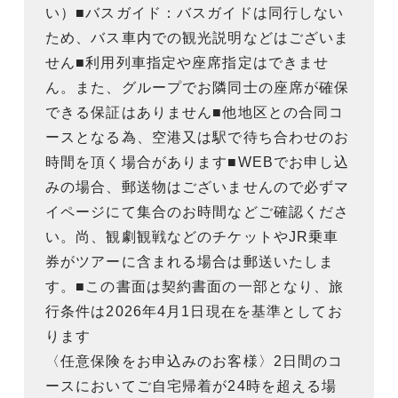
い）■バスガイド：バスガイドは同行しない
ため、バス車内での観光説明などはございま
せん■利用列車指定や座席指定はできませ
ん。また、グループでお隣同士の座席が確保
できる保証はありません■他地区との合同コ
ースとなる為、空港又は駅で待ち合わせのお
時間を頂く場合があります■WEBでお申し込
みの場合、郵送物はございませんので必ずマ
イページにて集合のお時間などご確認くださ
い。尚、観劇観戦などのチケットやJR乗車
券がツアーに含まれる場合は郵送いたしま
す。■この書面は契約書面の一部となり、旅
行条件は2026年4月1日現在を基準としてお
ります
〈任意保険をお申込みのお客様〉2日間のコ
ースにおいてご自宅帰着が24時を超える場