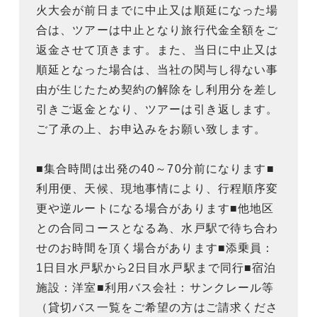
火大会が前日までに中止又は順延になった場
合は、ツアーは中止となり旅行代金全額をご
返金させて頂きます。また、当日に中止又は
順延となった場合は、当社の関与し得ない事
由が生じたため契約の解除をし利用分を差し
引きご返金となり、ツアーは引き返します。
ご了承の上、お申込みをお願い致します。
■集合時間は出発の40～70分前になります■
利用便、天候、現地事情により、行程順序変
更や逆ルートになる場合があります■他地区
との合同コースとなる為、水戸駅で待ち合わ
せのお時間を頂く場合があります■添乗員：
1日目水戸駅から2日目水戸駅まで同行■宿泊
施設：洋室■利用バス会社：サンクレール等
（貸切バス一覧をご希望の方はご請求くださ