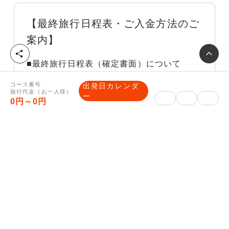
【最終旅行日程表・ご入金方法のご
案内】
シ
■最終旅行日程表（確定書面）について
ェ
ア
確定した集合場所や時間等が記載された最終
コース番号
出発日カレンダ
旅行代金（お一人様）
旅行日程表を旅行開始日の前日までに、マイ
ー
0円～0円
ページに表示します。（旅行開始日の5日前
頃に表示できるよう努力いたします。）
なお、最終旅行日程表の表示前であってもお
問合せがあれば、当社は手配状況についてご
説明いたします。
※Webでお申し込みの場合、郵送物はござ
いませんので必ずマイページにて集合のお時
間などご確認ください。尚、観劇観戦などの