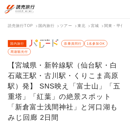
国内旅行トップ
海外旅行トップ
読売旅行TOP
国内旅行
ツアー
東北
宮城
関東・甲信
バスツアー
海外特集か
個人旅行
テーマから
ホテル・宿
写真から探
国内特集か
国内旅行
を探す
ら探す
（ブーケ）
探す
添乗員同行
を探す
す
1名参加OK
ら探す
を探す
周遊観光付
テーマから
写真から探
【宮城県・新幹線駅（仙台駅・白
探す
す
石蔵王駅・古川駅・くりこま高原
駅）発】 SNS映え「富士山」「五
重塔」「紅葉」の絶景スポット
「新倉富士浅間神社」と河口湖も
みじ回廊 2日間