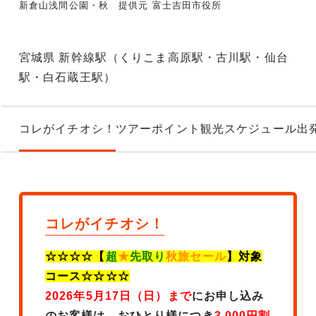
新倉山浅間公園・秋 提供元 富士吉田市役所
宮城県 新幹線駅（くりこま高原駅・古川駅・仙台
駅・白石蔵王駅）
コレがイチオシ！
ツアーポイント
観光スケジュール
出
コレがイチオシ！
☆☆☆☆【
超
★
先取り
秋旅セール
】対象
コース☆☆☆☆
2026年5月17日（日）まで
にお申し込み
のお客様は、
おひとり様につき
3,000円割