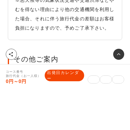
※悪天候等の気象状況交通や交通渋滞などや
むを得ない理由により他の交通機関を利用し
た場合、それに伴う旅行代金の差額はお客様
負担になりますので、予めご了承下さい。
シ
その他ご案内
ェ
ア
コース番号
出発日カレンダ
旅行代金（お一人様）
ー
0円～0円
【最終旅行日程表・ご入金方法のご
案内】
■最終旅行日程表（確定書面）について
確定した集合場所や時間等が記載された最終
旅行日程表を旅行開始日の前日までに、マイ