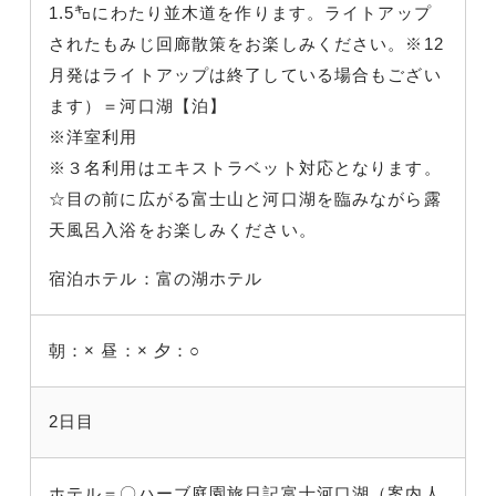
1.5㌔にわたり並木道を作ります。ライトアップ
されたもみじ回廊散策をお楽しみください。※12
月発はライトアップは終了している場合もござい
ます）＝河口湖【泊】
※洋室利用
※３名利用はエキストラベット対応となります。
☆目の前に広がる富士山と河口湖を臨みながら露
天風呂入浴をお楽しみください。
宿泊ホテル：富の湖ホテル
朝：×
昼：×
夕：○
2日目
ホテル＝〇ハーブ庭園旅日記富士河口湖（案内人