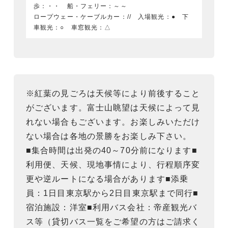
歩：・・ 船・フェリー：～～
ロープウェー・ケーブルカー：// 入場観光：● 下
車観光：○ 車窓観光：△
※紅葉の見ごろは天候等により前後すること
がございます。富士山眺望は天候によって見
れない場合もございます。お楽しみいただけ
ない場合は各地の景勝をお楽しみ下さい。
■集合時間は出発の40～70分前になります■
利用便、天候、現地事情により、行程順序変
更や逆ルートになる場合があります■添乗
員：1日目東京駅から2日目東京駅まで同行■
宿泊施設：洋室■利用バス会社：帝産観光バ
ス等（貸切バス一覧をご希望の方はご請求く