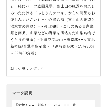
と一緒にハーブ庭園見学。富士山の絶景をお楽し
みいただける「ふじさんデッキ」からの眺望もお
楽しみください）＝〇忍野八海（富士山の眺望と
湧水群の見物）＝●河口湖町（こしのある自家製
麺と南瓜、山菜などの野菜を煮込んだ山梨名物ほ
うとうの昼食）
=羽田空港経由＝東京駅++＜東北
新幹線/普通車指定席＞++新幹線各駅（19時30分
～22時30分着）
朝：○
昼：○
夕：×
マーク説明
飛行機：→→ 列車：++ バス：＝＝ 徒