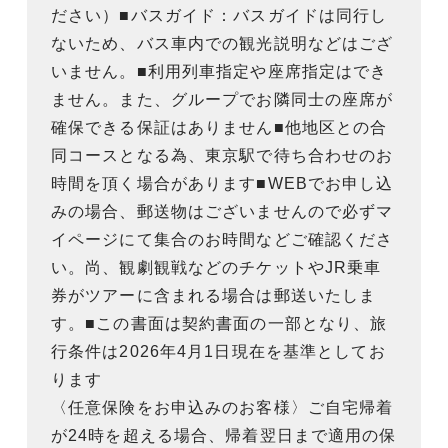
ださい）■バスガイド：バスガイドは同行し
ないため、バス車内での観光説明などはござ
いません。■利用列車指定や座席指定はでき
ません。また、グループでお隣同士の座席が
確保できる保証はありません■他地区との合
同コースとなる為、東京駅で待ち合わせのお
時間を頂く場合があります■WEBでお申し込
みの場合、郵送物はございませんので必ずマ
イページにて集合のお時間などご確認くださ
い。尚、観劇観戦などのチケットやJR乗車
券がツアーに含まれる場合は郵送いたしま
す。■この書面は契約書面の一部となり、旅
行条件は2026年4月1日現在を基準としてお
ります
〈任意保険をお申込みのお客様〉ご自宅帰着
が24時を超える場合、帰着翌日まで適用の保