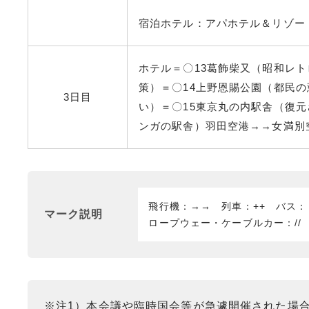
宿泊ホテル：アパホテル＆リゾー
ホテル＝〇13葛飾柴又（昭和レ
策）＝〇14上野恩賜公園（都民
3日目
い）＝〇15東京丸の内駅舎（復
ンガの駅舎）
羽田空港→→女満別空
飛行機：→→ 列車：++ バス
マーク説明
ロープウェー・ケーブルカー：//
※注1）本会議や臨時国会等が急遽開催された場