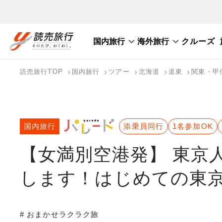
国内旅行
海外旅行
クルーズ
国内旅行トップ
海外旅行トップ
読売旅行TOP
国内旅行
ツアー
北海道
道東
関東・甲
バスツアーを探す
海外特集から探す
テーマから探す
国内旅行
添乗員同行
1名参加OK
【女満別空港発】 東京
します！はじめての東京
# おまかせラクラク旅