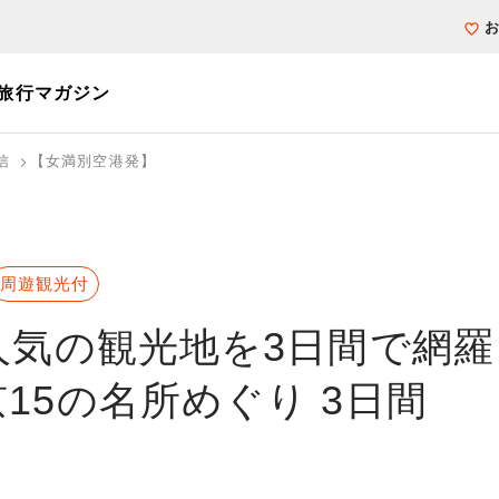
旅行マガジン
信
【女満別空港発】
個人旅行（ブーケ）を探す
テーマから探す
ホテル・宿を探
写真から探す
写真から探す
周遊観光付
人気の観光地を3日間で網羅
15の名所めぐり 3日間