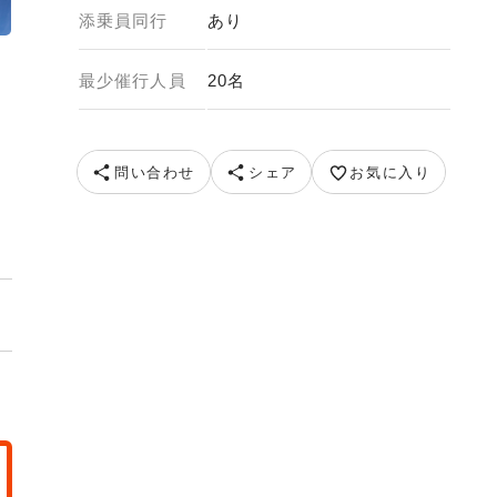
添乗員同行
あり
最少催行人員
20名
 提供元 豊洲千客万来
問い合わせ
シェア
お気に入り