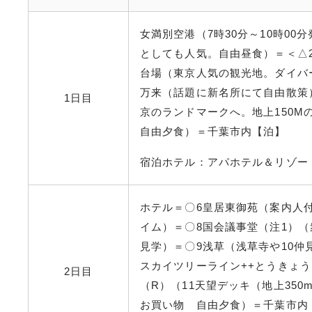
女満別空港（7時30分～10時0
としても人気。自由昼食）＝＜△
台場（東京人気の観光地。ダイバ
万来（話題に新名所にて自由散策）
1日目
京のランドマークへ。地上150M
自由夕食）＝千葉市内【泊】
宿泊ホテル：アパホテル＆リゾー
ホテル＝〇6皇居東御苑（案内人
イム）＝〇8国会議事堂（注1）
見学）＝〇9浅草（浅草寺や10仲
スカイツリーライン++とうきょう
2日目
（R）（11天望デッキ（地上35
お買い物 自由夕食）＝千葉市内