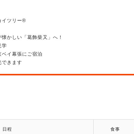
カイツリー®
！
が懐かしい「葛飾柴又」へ！
見学
京ベイ幕張にご宿泊
光できます
日程
食事