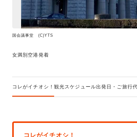
国会議事堂 (C)YTS
女満別空港発着
コレがイチオシ！
観光スケジュール
出発日・ご旅行
コレがイチオシ！