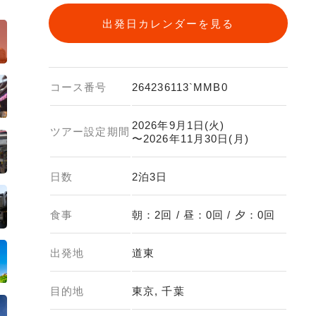
出発日カレンダーを見る
コース番号
264236113`MMB0
2026年9月1日(火)
ツアー設定期間
〜2026年11月30日(月)
日数
2泊3日
食事
朝：2回 / 昼：0回 / 夕：0回
出発地
道東
目的地
東京, 千葉