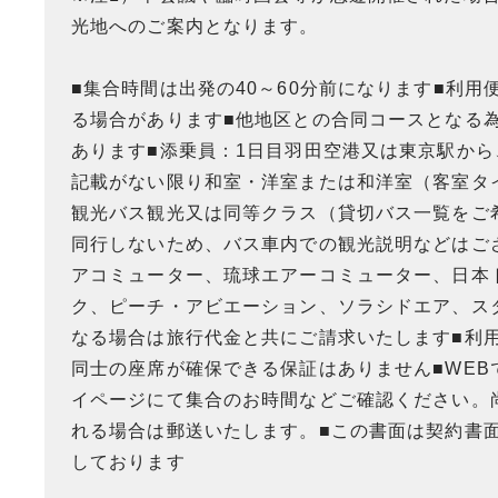
光地へのご案内となります。
■集合時間は出発の40～60分前になります■利
る場合があります■他地区との合同コースとなる
あります■添乗員：1日目羽田空港又は東京駅から
記載がない限り和室・洋室または和洋室（客室タ
観光バス観光又は同等クラス（貸切バス一覧をご
同行しないため、バス車内での観光説明などはご
アコミューター、琉球エアーコミューター、日本ト
ク、ピーチ・アビエーション、ソラシドエア、スタ
なる場合は旅行代金と共にご請求いたします■利
同士の座席が確保できる保証はありません■WE
イページにて集合のお時間などご確認ください。
れる場合は郵送いたします。■この書面は契約書面
しております