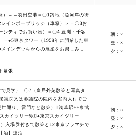
0分発）→→羽田空港＝〇1築地（魚河岸の街
2レインボーブリッジ（車窓）＞＝〇3お
ーシティでお買い物）＝〇4 豊洲・千客
朝：×
＝●5東京タワー（1958年に開業した東
昼：×
のメインデッキからの展望をお楽しみ 。
夕：×
ト幕張
付で見学）=〇7（皇居外苑散策と写真タ
（衆議院又は参議院の院内を案内人付でご
見世通り、雷門など散策）浅草駅++東武
朝：○
スカイツリー駅●東京スカイツリー
昼：×
0m）入場券付きで散策と12東京ソラマチで
夕：×
【泊】連泊