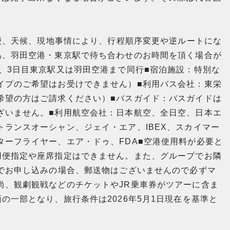
用便、天候、現地事情により、行程順序変更や逆ルートにな
為、羽田空港・東京駅で待ち合わせのお時間を頂く場合が
、3日目東京駅又は羽田空港まで同行■宿泊施設：特別な
イプのご希望はお受けできません）■利用バス会社：東栄
希望の方はご請求ください）■バスガイド：バスガイドは
ざいません。■利用航空会社：日本航空、全日空、日本エ
ランスオーシャン、ジェイ・エア、IBEX、スカイマー
ーフライヤー、エア・ドゥ、FDA■空港使用料が必要と
用便指定や座席指定はできません。また、グループでお隣
Bでお申し込みの場合、郵送物はございませんので必ずマ
尚、観劇観戦などのチケットやJR乗車券がツアーに含ま
の一部となり、旅行条件は2026年5月1日現在を基準と