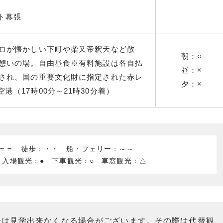
ト幕張
トロが懐かしい下町や柴又帝釈天など散
朝：○
の憩いの場。自由昼食※有料施設は各自払
昼：×
元され、国の重要文化財に指定された赤レ
夕：×
港（17時00分～21時30分着）
：＝＝ 徒歩：・・ 船・フェリー：～～
 入場観光：● 下車観光：○ 車窓観光：△
合は見学出来なくなる場合がございます。その際は代替観