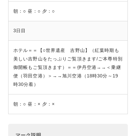
朝：○
昼：○
夕：○
3日目
ホテル＝＝【○世界遺産 吉野山】（紅葉時期も
美しい吉野山をたっぷりご覧頂きます/ご本尊特別
御開帳もご覧頂きます）＝＝伊丹空港
→→＜乗継
便（羽田空港）＞→→旭川空港（18時30分～19
時30分着）
朝：○
昼：×
夕：×
マーク説明