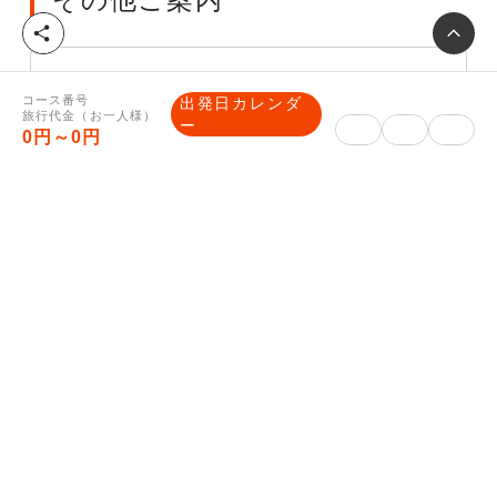
シ
ェ
ア
【最終旅行日程表・ご入金方法のご
コース番号
出発日カレンダ
旅行代金（お一人様）
案内】
ー
0円～0円
■最終旅行日程表（確定書面）について
確定した集合場所や時間等が記載された最終
旅行日程表を旅行開始日の前日までに、マイ
ページに表示します。（旅行開始日の5日前
頃に表示できるよう努力いたします。）
なお、最終旅行日程表の表示前であってもお
問合せがあれば、当社は手配状況についてご
説明いたします。
※Webでお申し込みの場合、郵送物はござ