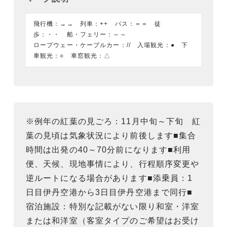
飛行機：→→ 列車：++ バス：＝＝ 徒
歩：・・ 船・フェリー：～～
ロープウェー・ケーブルカー：// 入場観光：● 下
車観光：○ 車窓観光：△
※例年の紅葉の見ごろ：11月中旬～下旬 紅
葉の見頃は気象状況により前後します■集合
時間は出発の40～70分前になります■利用
便、天候、現地事情により、行程順序変更や
逆ルートになる場合があります■添乗員：1
日目伊丹空港から3日目伊丹空港まで同行■
宿泊施設：特別な記載がない限り和室・洋室
または和洋室（客室タイプのご希望はお受け