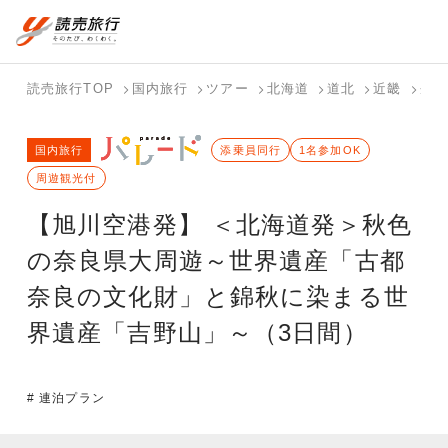
国内旅行トップ
海外旅行トップ
読売旅行TOP
国内旅行
ツアー
北海道
道北
近畿
奈良
バスツアー
海外特集か
個人旅行
テーマから
ホテル・宿
写真から探
国内特集か
国内旅行
を探す
ら探す
（ブーケ）
探す
添乗員同行
を探す
す
1名参加OK
ら探す
を探す
周遊観光付
テーマから
写真から探
【旭川空港発】 ＜北海道発＞秋色
探す
す
の奈良県大周遊～世界遺産「古都
奈良の文化財」と錦秋に染まる世
界遺産「吉野山」～（3日間）
# 連泊プラン