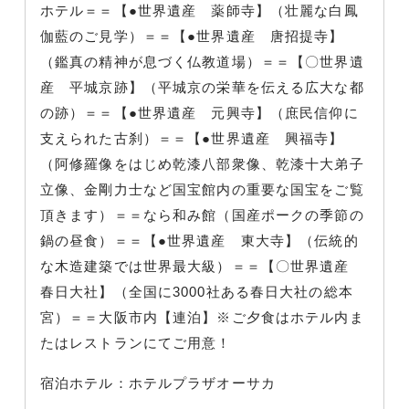
ホテル＝＝【●世界遺産 薬師寺】（壮麗な白鳳
伽藍のご見学）＝＝【●世界遺産 唐招提寺】
（鑑真の精神が息づく仏教道場）＝＝【〇世界遺
産 平城京跡】（平城京の栄華を伝える広大な都
の跡）＝＝【●世界遺産 元興寺】（庶民信仰に
支えられた古刹）＝＝【●世界遺産 興福寺】
（阿修羅像をはじめ乾漆八部衆像、乾漆十大弟子
立像、金剛力士など国宝館内の重要な国宝をご覧
頂きます）＝＝なら和み館（国産ポークの季節の
鍋の昼食）＝＝【●世界遺産 東大寺】（伝統的
な木造建築では世界最大級）＝＝【〇世界遺産
春日大社】（全国に3000社ある春日大社の総本
宮）＝＝大阪市内【連泊】※ご夕食はホテル内ま
たはレストランにてご用意！
宿泊ホテル：ホテルプラザオーサカ