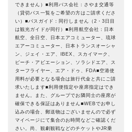
できません）■利用バス会社：さやま交通等
（貸切バス一覧をご希望の方はご請求くださ
い）■バスガイド：同行しません（2・3日目
は観光ガイドが同行）■利用航空会社：日本
航空、全日空、日本エアコミューター、琉球
エアーコミューター、日本トランスオーシャ
ン、ジェイ・エア、IBEX、スカイマーク、
ピーチ・アビエーション、ソラシドエア、ス
ターフライヤー、エア・ドゥ、FDA■空港使
用料が必要となる場合は旅行代金と共にご請
求いたします■利用便指定や座席指定はでき
ません。また、グループでお隣同士の座席が
確保できる保証はありません■WEBでお申し
込みの場合、郵送物はございませんので必ず
マイページにて集合のお時間などご確認くだ
さい。尚、観劇観戦などのチケットやJR乗